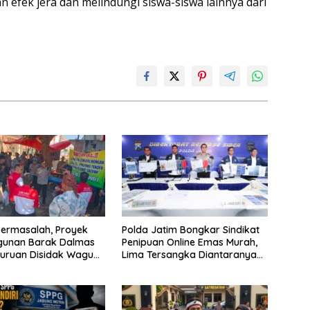
n efek jera dan melindungi siswa-siswa lainnya dari
ermasalah, Proyek
Polda Jatim Bongkar Sindikat
unan Barak Dalmas
Penipuan Online Emas Murah,
suruan Disidak Wagub
Lima Tersangka Diantaranya
im
Warga Binaan Lapas
Diamankan