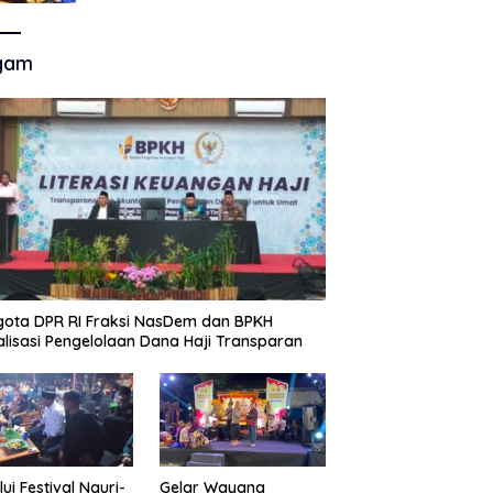
Akhir Super League, Persib
Bandung Menjamu Persijap Di
Stadion GBLA
gam
ota DPR RI Fraksi NasDem dan BPKH
alisasi Pengelolaan Dana Haji Transparan
lui Festival Nguri-
Gelar Wayang