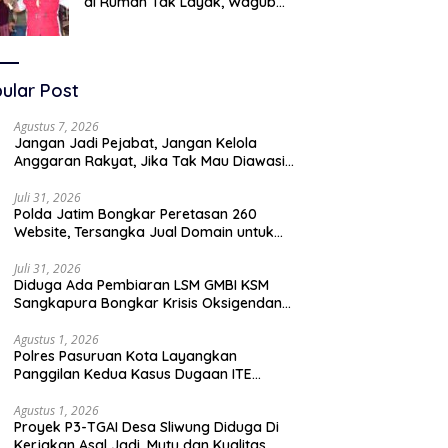
di Rumah Tak Layak, Wagub
LIRA Jatim Semprot Pemkot
Pasuruan Soal Silpa Rp95 Miliar
ular Post
Agustus 7, 2026
Jangan Jadi Pejabat, Jangan Kelola
Anggaran Rakyat, Jika Tak Mau Diawasi
dan Diberitakan
Juli 31, 2026
Polda Jatim Bongkar Peretasan 260
Website, Tersangka Jual Domain untuk
Promosi Judi Online
Juli 31, 2026
Diduga Ada Pembiaran LSM GMBI KSM
Sangkapura Bongkar Krisis Oksigendan
Kisruh Sampah Medis
Agustus 1, 2026
Polres Pasuruan Kota Layangkan
Panggilan Kedua Kasus Dugaan ITE
Oknum “Wartawati”
Agustus 1, 2026
Proyek P3-TGAI Desa Sliwung Diduga Di
Kerjakan Asal Jadi ,Mutu dan Kualitas