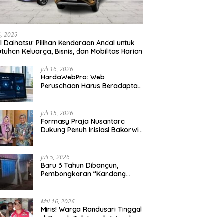
24, 2026
l Daihatsu: Pilihan Kendaraan Andal untuk
tuhan Keluarga, Bisnis, dan Mobilitas Harian
Juli 16, 2026
HardaWebPro: Web
Perusahaan Harus Beradaptasi
dengan MCP AI untuk
Tingkatkan Efektivitas
Operasional
Juli 15, 2026
Formasy Praja Nusantara
Dukung Penuh Inisiasi Bakorwil
Malang Wujudkan Koridor
Selatan 2045
Juli 5, 2026
Baru 3 Tahun Dibangun,
Pembongkaran “Kandang
Macan” Picu Kontroversi Tata
Kelola Aset
Mei 16, 2026
Miris! Warga Randusari Tinggal