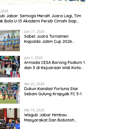
, 2026
b Jabar: Semoga Meraih Juara Lagi, Tim
k Bola U-13 Akademi Persib Cimahi Siap
ang di Gothia Cup 2026
Juni 17, 2026
Sabet Juara Turnamen
Kapolda Jatim Cup 2026
Rayon II, Tim Voli Polres
Probolinggo Tampil
Membanggakan
Juni 1, 2026
Armada CESA Borong Podium 1
dan 5 di Kejuaraan Wali Kota
Surabaya 2026
Mei 23, 2026
Dukun Kandas! Fortuna Star
Sebani Gulung Krapyak FC 5-1
Mei 19, 2026
Wagub Jabar Himbau
Masyarakat Dan Bobotoh
Jaga Kondusifitas Saat Laga