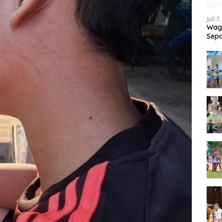
Juli 7
Wagu
Sepa
Tand