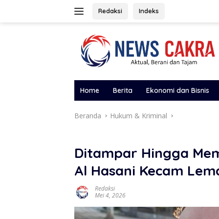
Langsung
Redaksi
Indeks
ke
konten
Home
Berita
Ekonomi dan Bisnis
Beranda
Hukum & Kriminal
Ditampar Hingga Mem
Al Hasani Kecam Lem
Redaksi
Mei 4, 2026