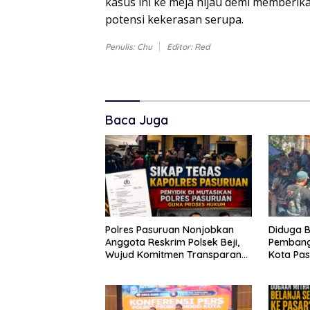
kasus ini ke meja hijau demi memberika
potensi kekerasan serupa.
Penulis: Chu
Editor: Red
Baca Juga
Polres Pasuruan Nonjobkan
Diduga B
Anggota Reskrim Polsek Beji,
Pembang
Wujud Komitmen Transparansi
Kota Pa
Penanganan Dugaan
LIRA Jat
Penganiayaan