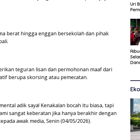
Uri 
Pem
Pasu
Kar
dan
uma berat hingga enggan bersekolah dan pihak
ali.
Ribu
Sel
Dana
Toko
rikan teguran lisan dan permohonan maaf dari
Man
atif berupa skorsing atau pemecatan.
Pem
Eko
ental adik saya! Kenakalan bocah itu biasa, tapi
ami sangat keberatan jika hanya berakhir dengan
kepada awak media, Senin (04/05/2026).