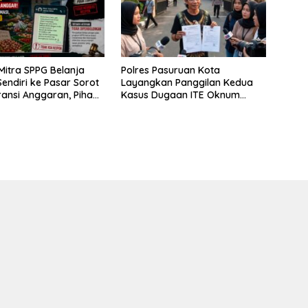
itra SPPG Belanja
Polres Pasuruan Kota
endiri ke Pasar Sorot
Layangkan Panggilan Kedua
ansi Anggaran, Pihak
Kasus Dugaan ITE Oknum
 Bungkam
“Wartawati”