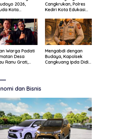
Budoyo 2026,
Cangkrukan, Polres
uda Kota
Kediri Kota Edukasi
ruan Perkuat
Kamtibmas Lewat
akter Kebudayaan
Seni Budaya
 Bebas Narkoba
an Warga Padati
Mengabdi dengan
amatan Desa
Budaya, Kapolsek
u Ranu Grati,
Cangkuang Ipda Didi
h Adat Kritik
Dwi Purnomo Jadi
ajemen Wisata
Inspirasi Masyarakat
kab
nomi dan Bisnis