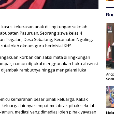
Ra
kasus kekerasan anak di lingkungan sekolah
abupaten Pasuruan. Seorang siswa kelas 4
usun Tegalan, Desa Sebalong, Kecamatan Nguling,
utal oleh oknum guru berinisial KHS.
pengakuan korban dan saksi mata di lingkungan
itampar, namun dipukul menggunakan buku absensi
rta dijambak rambutnya hingga mengalami luka
Angg
Sosi
memicu kemarahan besar pihak keluarga. Kakak
k keluarga lainnya sempat melabrak pihak sekolah
mun, mediasi yang dimediasi oleh pihak yayasan
Mela