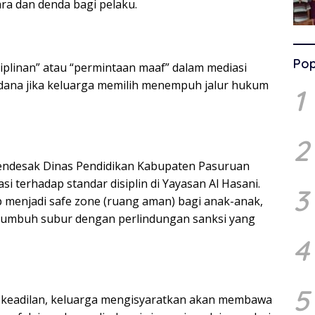
ara dan denda bagi pelaku.
Pop
isiplinan” atau “permintaan maaf” dalam mediasi
dana jika keluarga memilih menempuh jalur hukum
1
2
endesak Dinas Pendidikan Kabupaten Pasuruan
i terhadap standar disiplin di Yayasan Al Hasani.
3
p menjadi safe zone (ruang aman) bagi anak-anak,
 tumbuh subur dengan perlindungan sanksi yang
4
5
 keadilan, keluarga mengisyaratkan akan membawa