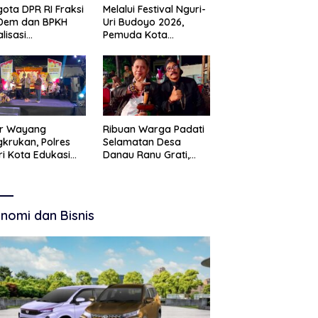
ota DPR RI Fraksi
Melalui Festival Nguri-
Dem dan BPKH
Uri Budoyo 2026,
alisasi
Pemuda Kota
elolaan Dana Haji
Pasuruan Perkuat
nsparan
Karakter Kebudayaan
dan Bebas Narkoba
ar Wayang
Ribuan Warga Padati
krukan, Polres
Selamatan Desa
ri Kota Edukasi
Danau Ranu Grati,
tibmas Lewat
Tokoh Adat Kritik
 Budaya
Manajemen Wisata
Pemkab
nomi dan Bisnis