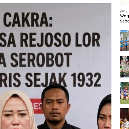
Juli 7
Wagu
Sepa
Tand