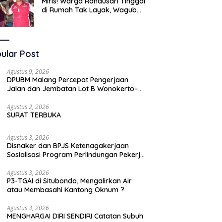
Miris! Warga Randusari Tinggal
di Rumah Tak Layak, Wagub
LIRA Jatim Semprot Pemkot
Pasuruan Soal Silpa Rp95 Miliar
ular Post
Agustus 9, 2026
DPUBM Malang Percepat Pengerjaan
Jalan dan Jembatan Lot B Wonokerto–
Balekambang
Agustus 2, 2026
SURAT TERBUKA
Agustus 3, 2026
Disnaker dan BPJS Ketenagakerjaan
Sosialisasi Program Perlindungan Pekerja
Rentan
Agustus 3, 2026
P3-TGAI di Situbondo, Mengalirkan Air
atau Membasahi Kantong Oknum ?
Agustus 3, 2026
MENGHARGAI DIRI SENDIRI Catatan Subuh