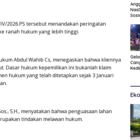
Angg
Nas
Sosi
Peng
IV/2026.PS tersebut menandakan peringatan
Tra
ke ranah hukum yang lebih tinggi.
Gel
hukum Abdul Wahib Cs, menegaskan bahwa kliennya
Cang
but. Dasar hukum kepemilikan ini bukanlah klaim
Kedi
Kam
en hukum yang telah ditetapkan sejak 3 Januari
Seni
an.
Eko
Sos., S.H., menyatakan bahwa penguasaan lahan
 merupakan tindakan melawan hukum.