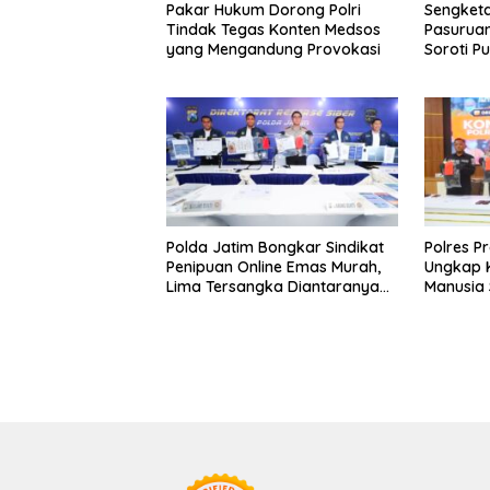
Pakar Hukum Dorong Polri
Sengketa
Tindak Tegas Konten Medsos
Pasuruan
yang Mengandung Provokasi
Soroti P
Layangka
Mahkam
Polda Jatim Bongkar Sindikat
Polres P
Penipuan Online Emas Murah,
Ungkap 
Lima Tersangka Diantaranya
Manusia 
Warga Binaan Lapas
Diamank
Diamankan