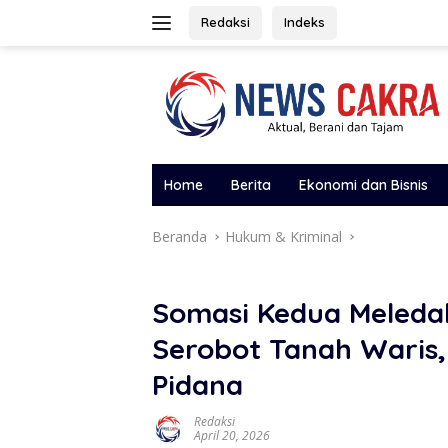
Langsung
Redaksi
Indeks
ke
konten
Home
Berita
Ekonomi dan Bisnis
Beranda
Hukum & Kriminal
Somasi Kedua Meledak
Serobot Tanah Waris
Pidana
Redaksi
April 20, 2026