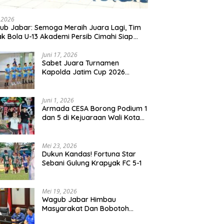
, 2026
b Jabar: Semoga Meraih Juara Lagi, Tim
k Bola U-13 Akademi Persib Cimahi Siap
ang di Gothia Cup 2026
Juni 17, 2026
Sabet Juara Turnamen
Kapolda Jatim Cup 2026
Rayon II, Tim Voli Polres
Probolinggo Tampil
Membanggakan
Juni 1, 2026
Armada CESA Borong Podium 1
dan 5 di Kejuaraan Wali Kota
Surabaya 2026
Mei 23, 2026
Dukun Kandas! Fortuna Star
Sebani Gulung Krapyak FC 5-1
Mei 19, 2026
Wagub Jabar Himbau
Masyarakat Dan Bobotoh
Jaga Kondusifitas Saat Laga