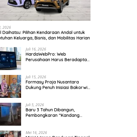
24, 2026
l Daihatsu: Pilihan Kendaraan Andal untuk
tuhan Keluarga, Bisnis, dan Mobilitas Harian
Juli 16, 2026
HardaWebPro: Web
Perusahaan Harus Beradaptasi
dengan MCP AI untuk
Tingkatkan Efektivitas
Operasional
Juli 15, 2026
Formasy Praja Nusantara
Dukung Penuh Inisiasi Bakorwil
Malang Wujudkan Koridor
Selatan 2045
Juli 5, 2026
Baru 3 Tahun Dibangun,
Pembongkaran “Kandang
Macan” Picu Kontroversi Tata
Kelola Aset
Mei 16, 2026