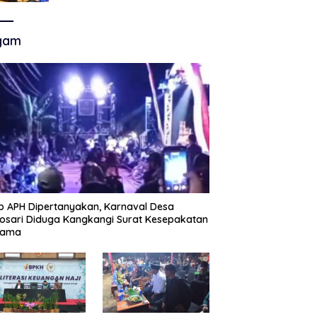
Akhir Super League, Persib
Bandung Menjamu Persijap Di
Stadion GBLA
gam
p APH Dipertanyakan, Karnaval Desa
sari Diduga Kangkangi Surat Kesepakatan
sama