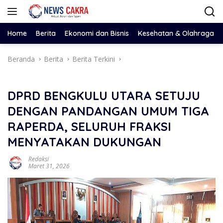
Langsung
ke
konten
Home
Berita
Ekonomi dan Bisnis
Kesehatan & Olahraga
Beranda
Berita
Berita Terkini
DPRD BENGKULU UTARA SETUJU
DENGAN PANDANGAN UMUM TIGA
RAPERDA, SELURUH FRAKSI
MENYATAKAN DUKUNGAN
Redaksi
Maret 31, 2026