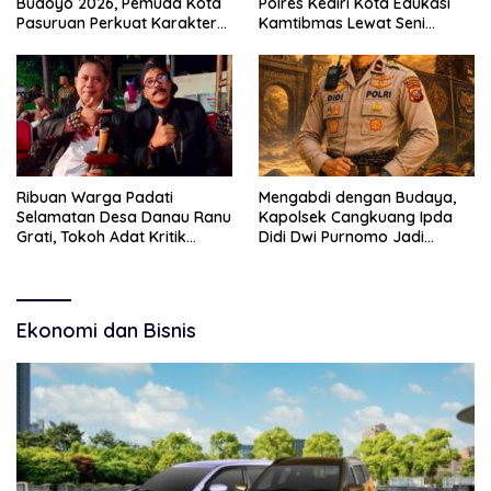
Budoyo 2026, Pemuda Kota
Polres Kediri Kota Edukasi
Pasuruan Perkuat Karakter
Kamtibmas Lewat Seni
Kebudayaan dan Bebas
Budaya
Narkoba
Ribuan Warga Padati
Mengabdi dengan Budaya,
Selamatan Desa Danau Ranu
Kapolsek Cangkuang Ipda
Grati, Tokoh Adat Kritik
Didi Dwi Purnomo Jadi
Manajemen Wisata Pemkab
Inspirasi Masyarakat
Ekonomi dan Bisnis