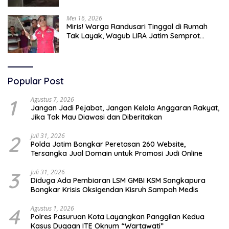
Mei 16, 2026
Miris! Warga Randusari Tinggal di Rumah
Tak Layak, Wagub LIRA Jatim Semprot
Pemkot Pasuruan Soal Silpa Rp95 Miliar
Popular Post
1
Agustus 7, 2026
Jangan Jadi Pejabat, Jangan Kelola Anggaran Rakyat,
Jika Tak Mau Diawasi dan Diberitakan
2
Juli 31, 2026
Polda Jatim Bongkar Peretasan 260 Website,
Tersangka Jual Domain untuk Promosi Judi Online
3
Juli 31, 2026
Diduga Ada Pembiaran LSM GMBI KSM Sangkapura
Bongkar Krisis Oksigendan Kisruh Sampah Medis
4
Agustus 1, 2026
Polres Pasuruan Kota Layangkan Panggilan Kedua
Kasus Dugaan ITE Oknum “Wartawati”