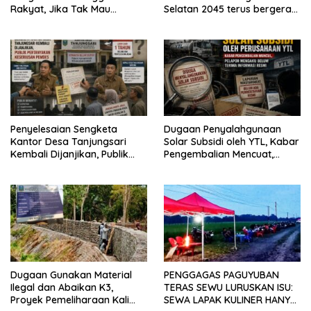
Rakyat, Jika Tak Mau
Selatan 2045 terus bergerak
Diawasi dan Diberitakan
dan gandeng Yayasan
Mekar Mitra Indonesia
dengan SPEKTANI
Penyelesaian Sengketa
Dugaan Penyalahgunaan
Kantor Desa Tanjungsari
Solar Subsidi oleh YTL, Kabar
Kembali Dijanjikan, Publik
Pengembalian Mencuat,
Pertanyakan Keseriusan
Pelapor Mengaku Belum
Pemdes
Terima Informasi Resmi
Dugaan Gunakan Material
PENGGAGAS PAGUYUBAN
Ilegal dan Abaikan K3,
TERAS SEWU LURUSKAN ISU:
Proyek Pemeliharaan Kali
SEWA LAPAK KULINER HANYA