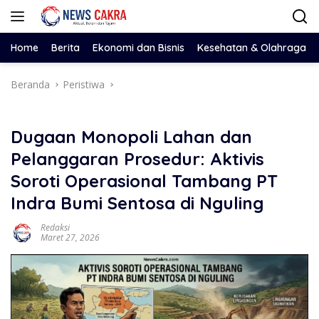
Langsung
ke
konten
Home
Berita
Ekonomi dan Bisnis
Kesehatan & Olahraga
Beranda
Peristiwa
Dugaan Monopoli Lahan dan
Pelanggaran Prosedur: Aktivis
Soroti Operasional Tambang PT
Indra Bumi Sentosa di Nguling
Redaksi
Maret 27, 2026