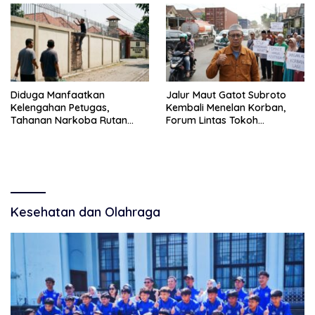
Diduga Manfaatkan
Jalur Maut Gatot Subroto
Kelengahan Petugas,
Kembali Menelan Korban,
Tahanan Narkoba Rutan
Forum Lintas Tokoh
Bangil Kabur Panjat Tembok
Masyarakat Desak Langkah
Konkret Pemkot Pasuruan
Kesehatan dan Olahraga