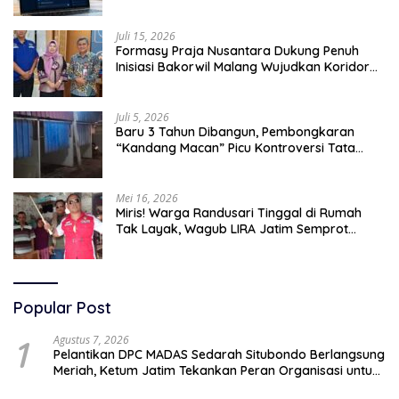
Tingkatkan Efektivitas Operasional
Juli 15, 2026
Formasy Praja Nusantara Dukung Penuh
Inisiasi Bakorwil Malang Wujudkan Koridor
Selatan 2045
Juli 5, 2026
Baru 3 Tahun Dibangun, Pembongkaran
“Kandang Macan” Picu Kontroversi Tata
Kelola Aset
Mei 16, 2026
Miris! Warga Randusari Tinggal di Rumah
Tak Layak, Wagub LIRA Jatim Semprot
Pemkot Pasuruan Soal Silpa Rp95 Miliar
Popular Post
1
Agustus 7, 2026
Pelantikan DPC MADAS Sedarah Situbondo Berlangsung
Meriah, Ketum Jatim Tekankan Peran Organisasi untuk
Membela Masyarakat