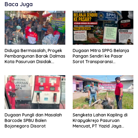
Baca Juga
Diduga Bermasalah, Proyek
Dugaan Mitra SPPG Belanja
Pembangunan Barak Dalmas
Pangan Sendiri ke Pasar
Kota Pasuruan Disidak
Sorot Transparansi
Wagub LIRA Jatim
Anggaran, Pihak Terkait
Bungkam
Dugaan Pungli dan Masalah
Sengketa Lahan Kapling di
Barcode SPBU Balen
Krapyakrejo Pasuruan
Bojonegoro Disorot
Mencuat, PT Yazid Jaya
Regency Diduga Berikan Cek
Kosong