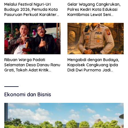
Melalui Festival Nguri-Uri
Gelar Wayang Cangkrukan,
Budoyo 2026, Pemuda Kota
Polres Kediri Kota Edukasi
Pasuruan Perkuat Karakter
Kamtibmas Lewat Seni
Kebudayaan dan Bebas
Budaya
Narkoba
Ribuan Warga Padati
Mengabdi dengan Budaya,
Selamatan Desa Danau Ranu
Kapolsek Cangkuang Ipda
Grati, Tokoh Adat Kritik
Didi Dwi Purnomo Jadi
Manajemen Wisata Pemkab
Inspirasi Masyarakat
Ekonomi dan Bisnis