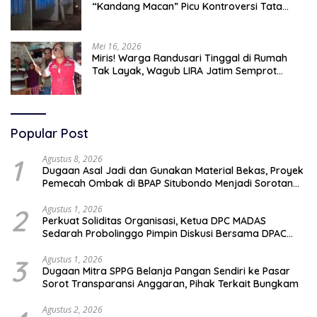
“Kandang Macan” Picu Kontroversi Tata
Kelola Aset
Mei 16, 2026
Miris! Warga Randusari Tinggal di Rumah
Tak Layak, Wagub LIRA Jatim Semprot
Pemkot Pasuruan Soal Silpa Rp95 Miliar
Popular Post
1
Agustus 8, 2026
Dugaan Asal Jadi dan Gunakan Material Bekas, Proyek
Pemecah Ombak di BPAP Situbondo Menjadi Sorotan
Publik
2
Agustus 1, 2026
Perkuat Soliditas Organisasi, Ketua DPC MADAS
Sedarah Probolinggo Pimpin Diskusi Bersama DPAC
Wilayah Timur
3
Agustus 1, 2026
Dugaan Mitra SPPG Belanja Pangan Sendiri ke Pasar
Sorot Transparansi Anggaran, Pihak Terkait Bungkam
Agustus 2, 2026