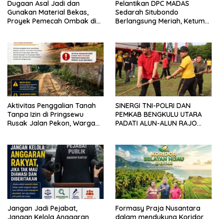
Dugaan Asal Jadi dan
Pelantikan DPC MADAS
Gunakan Material Bekas,
Sedarah Situbondo
Proyek Pemecah Ombak di
Berlangsung Meriah, Ketum
BPAP Situbondo Menjadi
Jatim Tekankan Peran
Sorotan Publik
Organisasi untuk Membela
Masyarakat
Aktivitas Penggalian Tanah
SINERGI TNI-POLRI DAN
Tanpa Izin di Pringsewu
PEMKAB BENGKULU UTARA
Rusak Jalan Pekon, Warga
PADATI ALUN-ALUN RAJO
Desak Aparat Bertindak
MALIN PADUKO, GELAR APEL
DAN LOMBA HUT RI KE-81
Jangan Jadi Pejabat,
Formasy Praja Nusantara
Jangan Kelola Anggaran
dalam mendukung Koridor