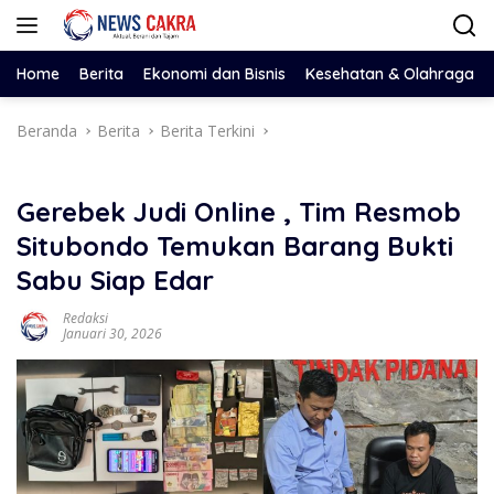
Langsung
ke
konten
Home
Berita
Ekonomi dan Bisnis
Kesehatan & Olahraga
Beranda
Berita
Berita Terkini
Gerebek Judi Online , Tim Resmob
Situbondo Temukan Barang Bukti
Sabu Siap Edar
Redaksi
Januari 30, 2026