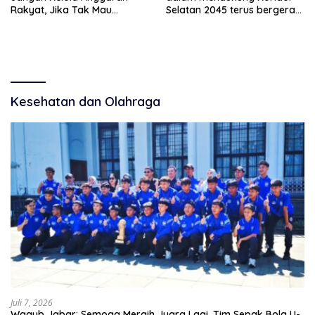
Rakyat, Jika Tak Mau
Selatan 2045 terus bergerak
Diawasi dan Diberitakan
dan gandeng Yayasan
Mekar Mitra Indonesia
dengan SPEKTANI
Kesehatan dan Olahraga
Juli 7, 2026
Wagub Jabar: Semoga Meraih Juara Lagi, Tim Sepak Bola U-