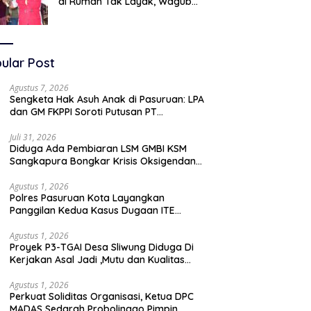
di Rumah Tak Layak, Wagub
LIRA Jatim Semprot Pemkot
Pasuruan Soal Silpa Rp95 Miliar
ular Post
Agustus 7, 2026
Sengketa Hak Asuh Anak di Pasuruan: LPA
dan GM FKPPI Soroti Putusan PT
Surabaya, Layangkan Surat ke
Mahkamah Agung
Juli 31, 2026
Diduga Ada Pembiaran LSM GMBI KSM
Sangkapura Bongkar Krisis Oksigendan
Kisruh Sampah Medis
Agustus 1, 2026
Polres Pasuruan Kota Layangkan
Panggilan Kedua Kasus Dugaan ITE
Oknum “Wartawati”
Agustus 1, 2026
Proyek P3-TGAI Desa Sliwung Diduga Di
Kerjakan Asal Jadi ,Mutu dan Kualitas
Jadi Sorotan
Agustus 1, 2026
Perkuat Soliditas Organisasi, Ketua DPC
MADAS Sedarah Probolinggo Pimpin