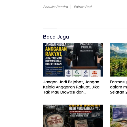
Penulis: Rendra
Editor: Red
Baca Juga
Jangan Jadi Pejabat, Jangan
Formasy
Kelola Anggaran Rakyat, Jika
dalam m
Tak Mau Diawasi dan
Selatan 
Diberitakan
dan gan
Mitra In
SPEKTAN