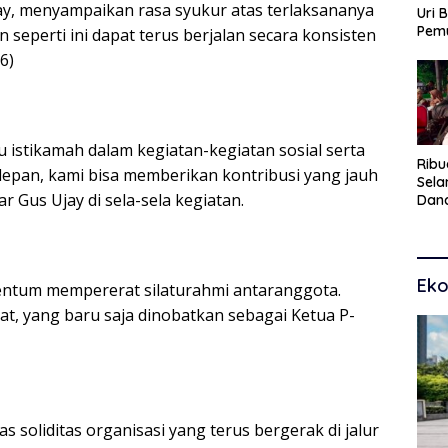
, menyampaikan rasa syukur atas terlaksananya
Uri 
Pem
n seperti ini dapat terus berjalan secara konsisten
Pasu
6)
Kar
dan
istikamah dalam kegiatan-kegiatan sosial serta
Ribu
n depan, kami bisa memberikan kontribusi yang jauh
Sel
r Gus Ujay di sela-sela kegiatan.
Dana
Toko
Man
Pem
Eko
entum mempererat silaturahmi antaranggota.
at, yang baru saja dinobatkan sebagai Ketua P-
soliditas organisasi yang terus bergerak di jalur