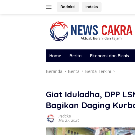
Langsung
Redaksi
Indeks
ke
konten
Home
Berita
Ekonomi dan Bisnis
Beranda
Berita
Berita Terkini
Giat Iduladha, DPP L
Bagikan Daging Kurb
Redaksi
Mei 27, 2026