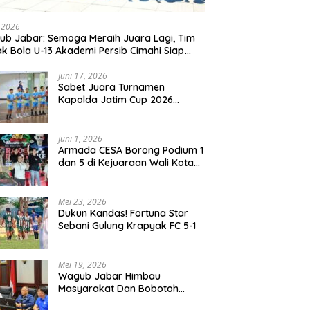
, 2026
b Jabar: Semoga Meraih Juara Lagi, Tim
k Bola U-13 Akademi Persib Cimahi Siap
ang di Gothia Cup 2026
Juni 17, 2026
Sabet Juara Turnamen
Kapolda Jatim Cup 2026
Rayon II, Tim Voli Polres
Probolinggo Tampil
Membanggakan
Juni 1, 2026
Armada CESA Borong Podium 1
dan 5 di Kejuaraan Wali Kota
Surabaya 2026
Mei 23, 2026
Dukun Kandas! Fortuna Star
Sebani Gulung Krapyak FC 5-1
Mei 19, 2026
Wagub Jabar Himbau
Masyarakat Dan Bobotoh
Jaga Kondusifitas Saat Laga