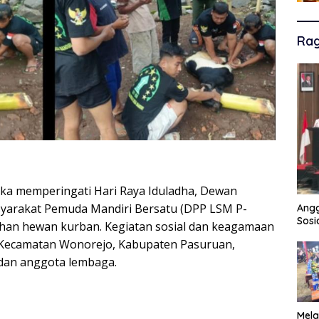
Ra
ka memperingati Hari Raya Iduladha, Dewan
yarakat Pemuda Mandiri Bersatu (DPP LSM P-
Angg
Sosi
an hewan kurban. Kegiatan sosial dan keagamaan
i, Kecamatan Wonorejo, Kabupaten Pasuruan,
 dan anggota lembaga.
Mela