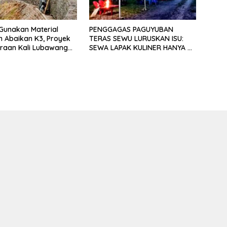
Gunakan Material
PENGGAGAS PAGUYUBAN
an Abaikan K3, Proyek
TERAS SEWU LURUSKAN ISU:
raan Kali Lubawang
SEWA LAPAK KULINER HANYA RP
o Senilai Hampir 1
250.000 UNTUK 15 METER
isorot Warga