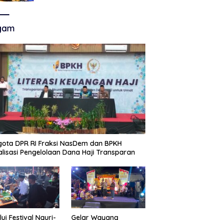
Akhir Super League, Persib
Bandung Menjamu Persijap Di
Stadion GBLA
gam
ota DPR RI Fraksi NasDem dan BPKH
alisasi Pengelolaan Dana Haji Transparan
lui Festival Nguri-
Gelar Wayang