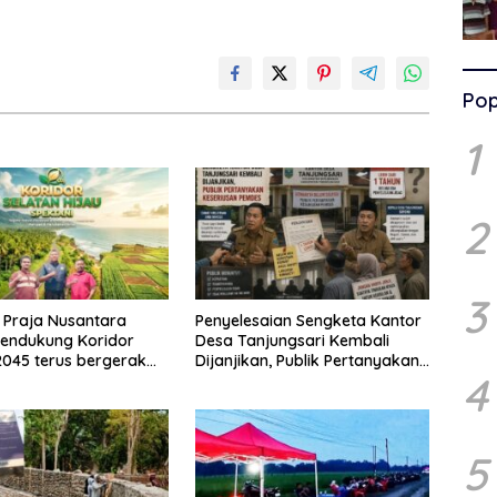
Pop
1
2
3
 Praja Nusantara
Penyelesaian Sengketa Kantor
endukung Koridor
Desa Tanjungsari Kembali
2045 terus bergerak
Dijanjikan, Publik Pertanyakan
4
deng Yayasan Mekar
Keseriusan Pemdes
donesia dengan
I
5