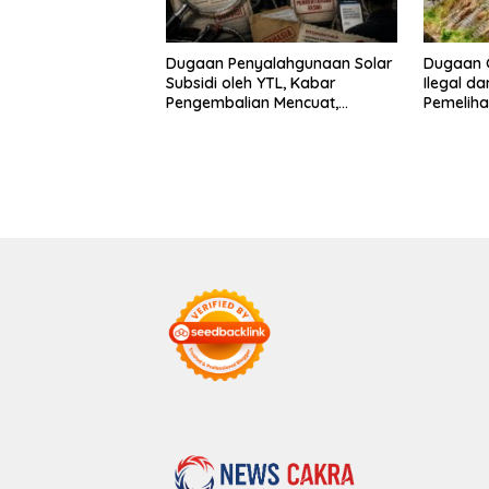
Dugaan Penyalahgunaan Solar
Dugaan 
Subsidi oleh YTL, Kabar
Ilegal d
Pengembalian Mencuat,
Pemeliha
Pelapor Mengaku Belum
Situbond
Terima Informasi Resmi
Miliar D