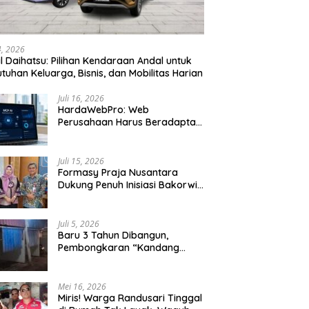
24, 2026
l Daihatsu: Pilihan Kendaraan Andal untuk
tuhan Keluarga, Bisnis, dan Mobilitas Harian
Juli 16, 2026
HardaWebPro: Web
Perusahaan Harus Beradaptasi
dengan MCP AI untuk
Tingkatkan Efektivitas
Operasional
Juli 15, 2026
Formasy Praja Nusantara
Dukung Penuh Inisiasi Bakorwil
Malang Wujudkan Koridor
Selatan 2045
Juli 5, 2026
Baru 3 Tahun Dibangun,
Pembongkaran “Kandang
Macan” Picu Kontroversi Tata
Kelola Aset
Mei 16, 2026
Miris! Warga Randusari Tinggal