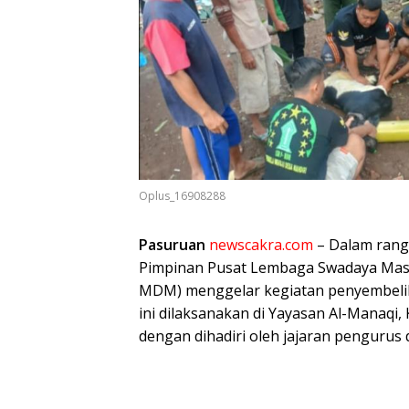
Oplus_16908288
Pasuruan
newscakra.com
– Dalam rang
Pimpinan Pusat Lembaga Swadaya Mas
MDM) menggelar kegiatan penyembelih
ini dilaksanakan di Yayasan Al-Manaq
dengan dihadiri oleh jajaran pengurus