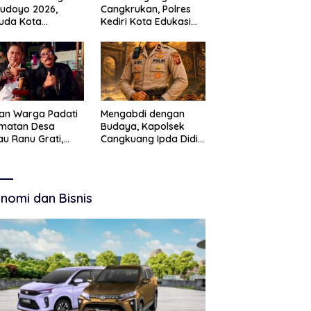
Budoyo 2026,
Cangkrukan, Polres
uda Kota
Kediri Kota Edukasi
ruan Perkuat
Kamtibmas Lewat
akter Kebudayaan
Seni Budaya
 Bebas Narkoba
an Warga Padati
Mengabdi dengan
amatan Desa
Budaya, Kapolsek
u Ranu Grati,
Cangkuang Ipda Didi
h Adat Kritik
Dwi Purnomo Jadi
ajemen Wisata
Inspirasi Masyarakat
kab
nomi dan Bisnis