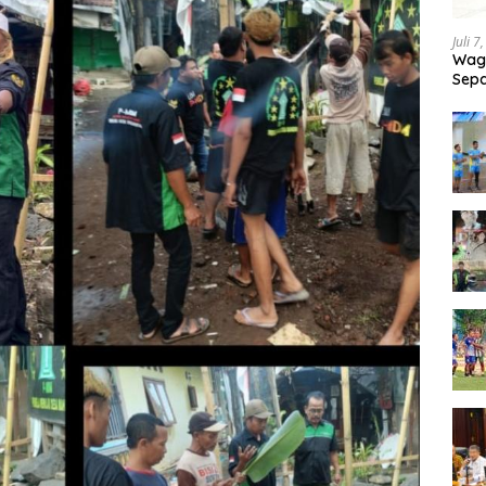
Juli 7
Wagu
Sepa
Tand