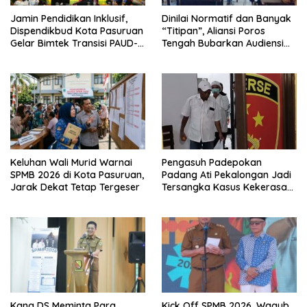
Jamin Pendidikan Inklusif,
Dinilai Normatif dan Banyak
Dispendikbud Kota Pasuruan
“Titipan”, Aliansi Poros
Gelar Bimtek Transisi PAUD-
Tengah Bubarkan Audiensi
SD
PPDB di Kacabdin Pasuruan
Keluhan Wali Murid Warnai
Pengasuh Padepokan
SPMB 2026 di Kota Pasuruan,
Padang Ati Pekalongan Jadi
Jarak Dekat Tetap Tergeser
Tersangka Kasus Kekerasan
Seksual Menahun
Kang DS Meminta Para
Kick Off SPMB 2026, Wagub