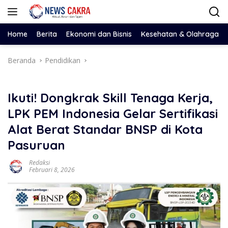
Langsung
ke
konten
Home
Berita
Ekonomi dan Bisnis
Kesehatan & Olahraga
Beranda
Pendidikan
Ikuti! Dongkrak Skill Tenaga Kerja,
LPK PEM Indonesia Gelar Sertifikasi
Alat Berat Standar BNSP di Kota
Pasuruan
Redaksi
Februari 8, 2026