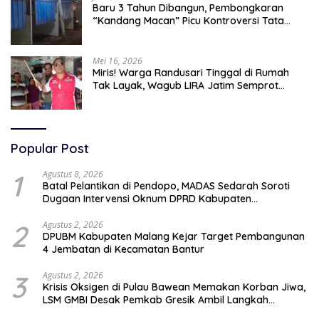
Baru 3 Tahun Dibangun, Pembongkaran
“Kandang Macan” Picu Kontroversi Tata
Kelola Aset
Mei 16, 2026
Miris! Warga Randusari Tinggal di Rumah
Tak Layak, Wagub LIRA Jatim Semprot
Pemkot Pasuruan Soal Silpa Rp95 Miliar
Popular Post
1
Agustus 8, 2026
Batal Pelantikan di Pendopo, MADAS Sedarah Soroti
Dugaan Intervensi Oknum DPRD Kabupaten
Probolinggo
2
Agustus 2, 2026
DPUBM Kabupaten Malang Kejar Target Pembangunan
4 Jembatan di Kecamatan Bantur
3
Agustus 2, 2026
Krisis Oksigen di Pulau Bawean Memakan Korban Jiwa,
LSM GMBI Desak Pemkab Gresik Ambil Langkah
Darurat