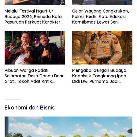
Melalui Festival Nguri-Uri
Gelar Wayang Cangkrukan,
Budoyo 2026, Pemuda Kota
Polres Kediri Kota Edukasi
Pasuruan Perkuat Karakter
Kamtibmas Lewat Seni
Kebudayaan dan Bebas
Budaya
Narkoba
Ribuan Warga Padati
Mengabdi dengan Budaya,
Selamatan Desa Danau Ranu
Kapolsek Cangkuang Ipda
Grati, Tokoh Adat Kritik
Didi Dwi Purnomo Jadi
Manajemen Wisata Pemkab
Inspirasi Masyarakat
Ekonomi dan Bisnis