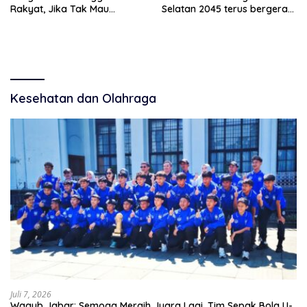
Rakyat, Jika Tak Mau
Selatan 2045 terus bergerak
Diawasi dan Diberitakan
dan gandeng Yayasan
Mekar Mitra Indonesia
dengan SPEKTANI
Kesehatan dan Olahraga
Juli 7, 2026
Wagub Jabar: Semoga Meraih Juara Lagi, Tim Sepak Bola U-