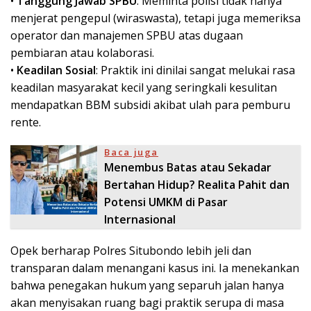
•
Tanggung Jawab SPBU
: Meminta polisi tidak hanya
menjerat pengepul (wiraswasta), tetapi juga memeriksa
operator dan manajemen SPBU atas dugaan
pembiaran atau kolaborasi.
•
Keadilan Sosial
: Praktik ini dinilai sangat melukai rasa
keadilan masyarakat kecil yang seringkali kesulitan
mendapatkan BBM subsidi akibat ulah para pemburu
rente.
Baca juga
Menembus Batas atau Sekadar
Bertahan Hidup? Realita Pahit dan
Potensi UMKM di Pasar
Internasional
Opek berharap Polres Situbondo lebih jeli dan
transparan dalam menangani kasus ini. Ia menekankan
bahwa penegakan hukum yang separuh jalan hanya
akan menyisakan ruang bagi praktik serupa di masa