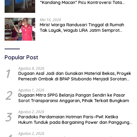
“Kandang Macan” Picu Kontroversi Tata
Kelola Aset
Mei 16, 2026
Miris! Warga Randusari Tinggal di Rumah
Tak Layak, Wagub LIRA Jatim Semprot
Pemkot Pasuruan Soal Silpa Rp95 Miliar
Popular Post
1
Agustus 8, 2026
Dugaan Asal Jadi dan Gunakan Material Bekas, Proyek
Pemecah Ombak di BPAP Situbondo Menjadi Sorotan
Publik
2
Agustus 1, 2026
Dugaan Mitra SPPG Belanja Pangan Sendiri ke Pasar
Sorot Transparansi Anggaran, Pihak Terkait Bungkam
3
Agustus 2, 2026
Paradoks Perdamaian Hotman Paris–PWI: Ketika
Hukum Tunduk pada Bargaining Power dan Panggung
Elit
Agustus 2, 2026