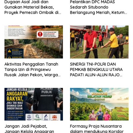
Dugaan Asal Jadi dan
Pelantikan DPC MADAS
Gunakan Material Bekas,
Sedarah Situbondo
Proyek Pemecah Ombak di
Berlangsung Meriah, Ketum
BPAP Situbondo Menjadi
Jatim Tekankan Peran
Sorotan Publik
Organisasi untuk Membela
Masyarakat
Aktivitas Penggalian Tanah
SINERGI TNI-POLRI DAN
Tanpa Izin di Pringsewu
PEMKAB BENGKULU UTARA
Rusak Jalan Pekon, Warga
PADATI ALUN-ALUN RAJO
Desak Aparat Bertindak
MALIN PADUKO, GELAR APEL
DAN LOMBA HUT RI KE-81
Jangan Jadi Pejabat,
Formasy Praja Nusantara
Jangan Kelola Anggaran
dalam mendukung Koridor