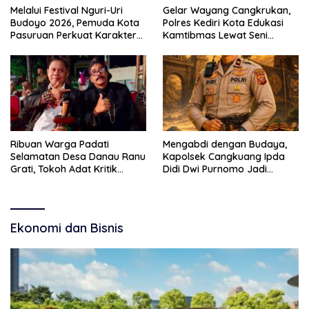
Melalui Festival Nguri-Uri
Gelar Wayang Cangkrukan,
Budoyo 2026, Pemuda Kota
Polres Kediri Kota Edukasi
Pasuruan Perkuat Karakter
Kamtibmas Lewat Seni
Kebudayaan dan Bebas
Budaya
Narkoba
Ribuan Warga Padati
Mengabdi dengan Budaya,
Selamatan Desa Danau Ranu
Kapolsek Cangkuang Ipda
Grati, Tokoh Adat Kritik
Didi Dwi Purnomo Jadi
Manajemen Wisata Pemkab
Inspirasi Masyarakat
Ekonomi dan Bisnis