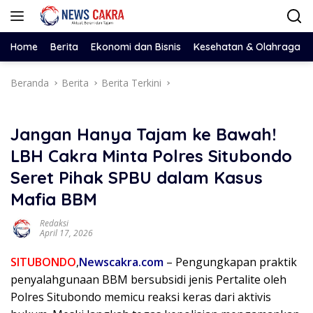
Langsung
ke
konten
Home
Berita
Ekonomi dan Bisnis
Kesehatan & Olahraga
Beranda
Berita
Berita Terkini
Jangan Hanya Tajam ke Bawah!
LBH Cakra Minta Polres Situbondo
Seret Pihak SPBU dalam Kasus
Mafia BBM
Redaksi
April 17, 2026
SITUBONDO
,
Newscakra.com
– Pengungkapan praktik
penyalahgunaan BBM bersubsidi jenis Pertalite oleh
Polres Situbondo memicu reaksi keras dari aktivis