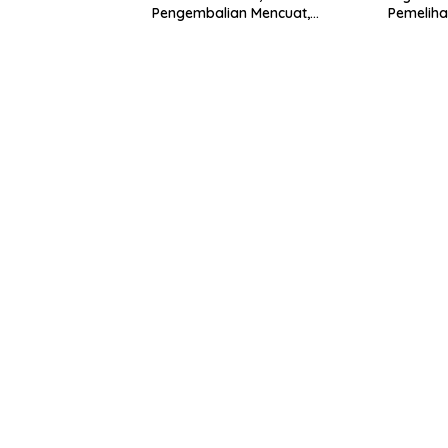
Pengembalian Mencuat,
Pemeliha
Pelapor Mengaku Belum
Situbond
Terima Informasi Resmi
Miliar D