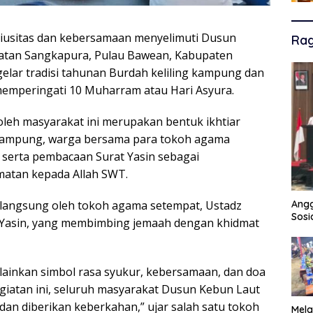
giusitas dan kebersamaan menyelimuti Dusun
Ra
atan Sangkapura, Pulau Bawean, Kabupaten
elar tradisi tahunan Burdah keliling kampung dan
emperingati 10 Muharram atau Hari Asyura.
 oleh masyarakat ini merupakan bentuk ikhtiar
gi kampung, warga bersama para tokoh agama
 serta pembacaan Surat Yasin sebagai
atan kepada Allah SWT.
n langsung oleh tokoh agama setempat, Ustadz
Angg
Sosi
r Yasin, yang membimbing jemaah dengan khidmat
melainkan simbol rasa syukur, kebersamaan, dan doa
giatan ini, seluruh masyarakat Dusun Kebun Laut
dan diberikan keberkahan,” ujar salah satu tokoh
Mela