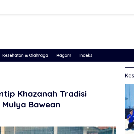
Kesehatan & Olahraga
Ragam
Indeks
Kes
ntip Khazanah Tradisi
 Mulya Bawean