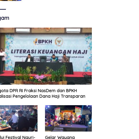
Akhir Super League, Persib
Bandung Menjamu Persijap Di
Stadion GBLA
gam
ota DPR RI Fraksi NasDem dan BPKH
alisasi Pengelolaan Dana Haji Transparan
lui Festival Nguri-
Gelar Wayang