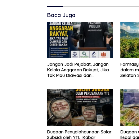
Baca Juga
Jangan Jadi Pejabat, Jangan
Formasy
Kelola Anggaran Rakyat, Jika
dalam m
Tak Mau Diawasi dan
Selatan 
Diberitakan
dan gan
Mitra In
SPEKTAN
Dugaan Penyalahgunaan Solar
Dugaan 
Subsidi oleh YTL, Kabar
Ilegal d