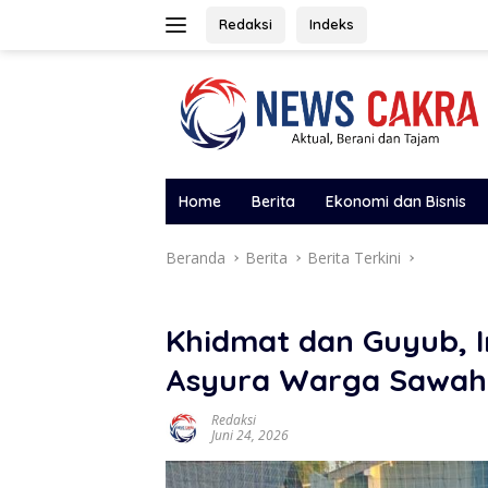
Langsung
Redaksi
Indeks
ke
konten
Home
Berita
Ekonomi dan Bisnis
Beranda
Berita
Berita Terkini
Khidmat dan Guyub, I
Asyura Warga Sawah
Redaksi
Juni 24, 2026