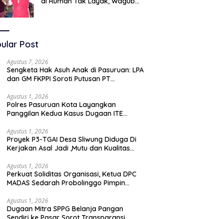
di Rumah Tak Layak, Wagub
LIRA Jatim Semprot Pemkot
Pasuruan Soal Silpa Rp95 Miliar
ular Post
Agustus 7, 2026
Sengketa Hak Asuh Anak di Pasuruan: LPA
dan GM FKPPI Soroti Putusan PT
Surabaya, Layangkan Surat ke
Mahkamah Agung
Agustus 1, 2026
Polres Pasuruan Kota Layangkan
Panggilan Kedua Kasus Dugaan ITE
Oknum “Wartawati”
Agustus 1, 2026
Proyek P3-TGAI Desa Sliwung Diduga Di
Kerjakan Asal Jadi ,Mutu dan Kualitas
Jadi Sorotan
Agustus 1, 2026
Perkuat Soliditas Organisasi, Ketua DPC
MADAS Sedarah Probolinggo Pimpin
Diskusi Bersama DPAC Wilayah Timur
Agustus 1, 2026
Dugaan Mitra SPPG Belanja Pangan
Sendiri ke Pasar Sorot Transparansi