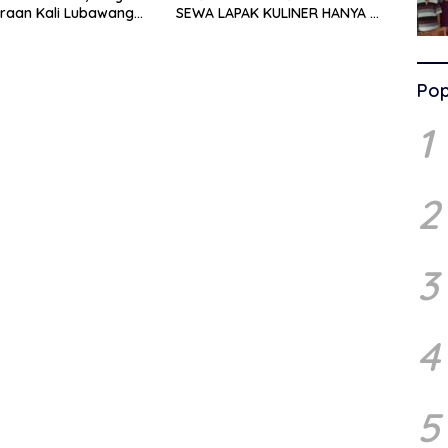
raan Kali Lubawang
SEWA LAPAK KULINER HANYA RP
o Senilai Hampir 1
250.000 UNTUK 15 METER
isorot Warga
Pop
1
2
3
4
5