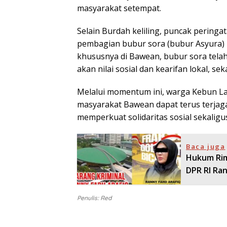
masyarakat setempat.
Selain Burdah keliling, puncak peringa
pembagian bubur sora (bubur Asyura) 
khususnya di Bawean, bubur sora tela
akan nilai sosial dan kearifan lokal, 
Melalui momentum ini, warga Kebun Lau
masyarakat Bawean dapat terus terjaga
memperkuat solidaritas sosial sekaligu
Baca juga
Hukum Rim
DPR RI Ra
Penulis: Red