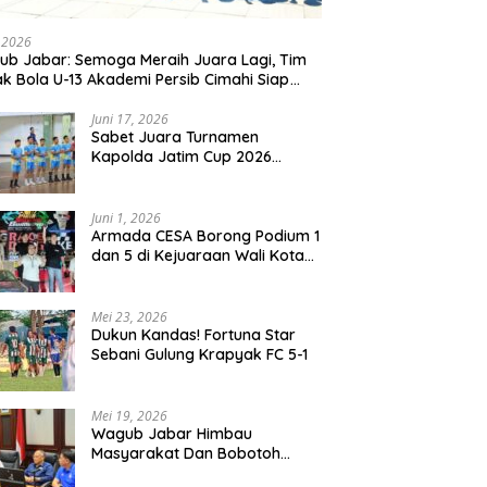
, 2026
b Jabar: Semoga Meraih Juara Lagi, Tim
k Bola U-13 Akademi Persib Cimahi Siap
ang di Gothia Cup 2026
Juni 17, 2026
Sabet Juara Turnamen
Kapolda Jatim Cup 2026
Rayon II, Tim Voli Polres
Probolinggo Tampil
Membanggakan
Juni 1, 2026
Armada CESA Borong Podium 1
dan 5 di Kejuaraan Wali Kota
Surabaya 2026
Mei 23, 2026
Dukun Kandas! Fortuna Star
Sebani Gulung Krapyak FC 5-1
Mei 19, 2026
Wagub Jabar Himbau
Masyarakat Dan Bobotoh
Jaga Kondusifitas Saat Laga