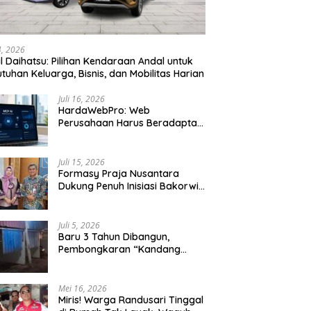
24, 2026
l Daihatsu: Pilihan Kendaraan Andal untuk
tuhan Keluarga, Bisnis, dan Mobilitas Harian
Juli 16, 2026
HardaWebPro: Web
Perusahaan Harus Beradaptasi
dengan MCP AI untuk
Tingkatkan Efektivitas
Operasional
Juli 15, 2026
Formasy Praja Nusantara
Dukung Penuh Inisiasi Bakorwil
Malang Wujudkan Koridor
Selatan 2045
Juli 5, 2026
Baru 3 Tahun Dibangun,
Pembongkaran “Kandang
Macan” Picu Kontroversi Tata
Kelola Aset
Mei 16, 2026
Miris! Warga Randusari Tinggal