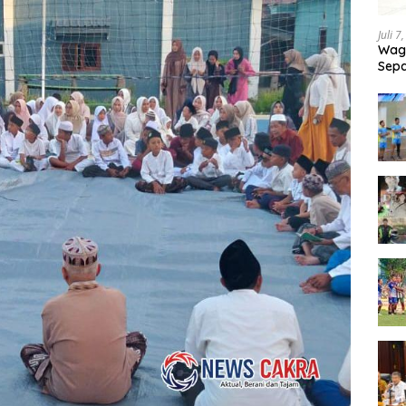
Juli 7
Wagu
Sepa
Tand