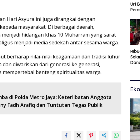
Uri 
Pem
Pasu
tan Hari Asyura ini juga dirangkai dengan
Kar
kepada masyarakat. Di berbagai daerah,
dan
h menjadi hidangan khas 10 Muharram yang sarat
sekaligus menjadi media sedekah antar sesama warga.
Ribu
t berharap nilai-nilai keagamaan dan tradisi luhur
Sel
Dana
 dan diwariskan dari generasi ke generasi,
Toko
s mempertebal benteng spiritualitas warga.
Man
Pem
Eko
ba di Polda Metro Jaya: Keterlibatan Anggota
nny Fadh Arafiq dan Tuntutan Tegas Publik