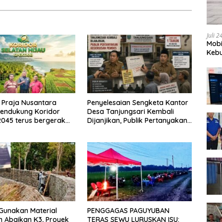
Juli 
Mobi
Kebu
 Praja Nusantara
Penyelesaian Sengketa Kantor
endukung Koridor
Desa Tanjungsari Kembali
2045 terus bergerak
Dijanjikan, Publik Pertanyakan
deng Yayasan Mekar
Keseriusan Pemdes
donesia dengan
I
Gunakan Material
PENGGAGAS PAGUYUBAN
an Abaikan K3, Proyek
TERAS SEWU LURUSKAN ISU: