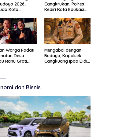
Budoyo 2026,
Cangkrukan, Polres
uda Kota
Kediri Kota Edukasi
ruan Perkuat
Kamtibmas Lewat
akter Kebudayaan
Seni Budaya
 Bebas Narkoba
an Warga Padati
Mengabdi dengan
amatan Desa
Budaya, Kapolsek
u Ranu Grati,
Cangkuang Ipda Didi
h Adat Kritik
Dwi Purnomo Jadi
ajemen Wisata
Inspirasi Masyarakat
kab
nomi dan Bisnis