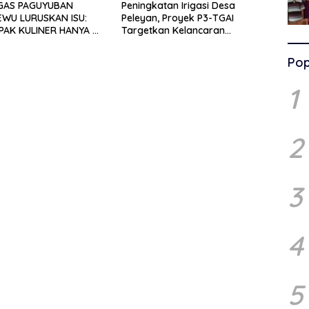
GAS PAGUYUBAN
Peningkatan Irigasi Desa
EWU LURUSKAN ISU:
Peleyan, Proyek P3-TGAI
PAK KULINER HANYA RP
Targetkan Kelancaran
 UNTUK 15 METER
Pengairan Pertanian
Pop
1
2
3
4
5