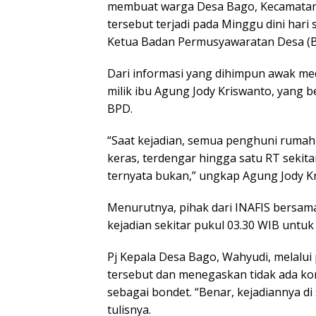
membuat warga Desa Bago, Kecamatan P
tersebut terjadi pada Minggu dini hari 
Ketua Badan Permusyawaratan Desa (B
Dari informasi yang dihimpun awak medi
milik ibu Agung Jody Kriswanto, yang
BPD.
“Saat kejadian, semua penghuni rumah 
keras, terdengar hingga satu RT sekita
ternyata bukan,” ungkap Agung Jody Kri
Menurutnya, pihak dari INAFIS bersama 
kejadian sekitar pukul 03.30 WIB untu
Pj Kepala Desa Bago, Wahyudi, melalu
tersebut dan menegaskan tidak ada kor
sebagai bondet. “Benar, kejadiannya d
tulisnya.