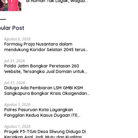
di Rumah Tak Layak, Wagub
LIRA Jatim Semprot Pemkot
Pasuruan Soal Silpa Rp95 Miliar
ular Post
Agustus 6, 2026
Formasy Praja Nusantara dalam
mendukung Koridor Selatan 2045 terus
bergerak dan gandeng Yayasan Mekar
Mitra Indonesia dengan SPEKTANI
Juli 31, 2026
Polda Jatim Bongkar Peretasan 260
Website, Tersangka Jual Domain untuk
Promosi Judi Online
Juli 31, 2026
Diduga Ada Pembiaran LSM GMBI KSM
Sangkapura Bongkar Krisis Oksigendan
Kisruh Sampah Medis
Agustus 1, 2026
Polres Pasuruan Kota Layangkan
Panggilan Kedua Kasus Dugaan ITE
Oknum “Wartawati”
Agustus 1, 2026
Proyek P3-TGAI Desa Sliwung Diduga Di
Kerjakan Asal Jadi ,Mutu dan Kualitas