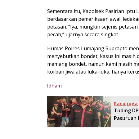
Sementara itu, Kapolsek Pasirian Ipt
berdasarkan pemeriksaan awal, ledakan
petasan. “Iya, mungkin sejenis petasan.
pecah,” ujarnya secara singkat.
Humas Polres Lumajang Suprapto me
menyebutkan bondet, kasus ini masih d
memang bondet, namun kami masih me
korban jiwa atau luka-luka, hanya ker
Idham
Baca juga
Tuding DPR
Pasuruan 