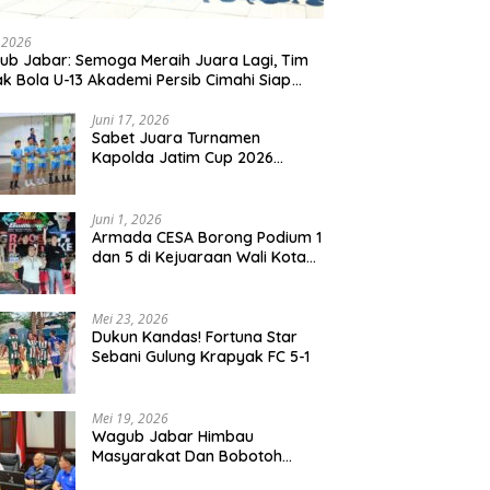
, 2026
b Jabar: Semoga Meraih Juara Lagi, Tim
k Bola U-13 Akademi Persib Cimahi Siap
ang di Gothia Cup 2026
Juni 17, 2026
Sabet Juara Turnamen
Kapolda Jatim Cup 2026
Rayon II, Tim Voli Polres
Probolinggo Tampil
Membanggakan
Juni 1, 2026
Armada CESA Borong Podium 1
dan 5 di Kejuaraan Wali Kota
Surabaya 2026
Mei 23, 2026
Dukun Kandas! Fortuna Star
Sebani Gulung Krapyak FC 5-1
Mei 19, 2026
Wagub Jabar Himbau
Masyarakat Dan Bobotoh
Jaga Kondusifitas Saat Laga