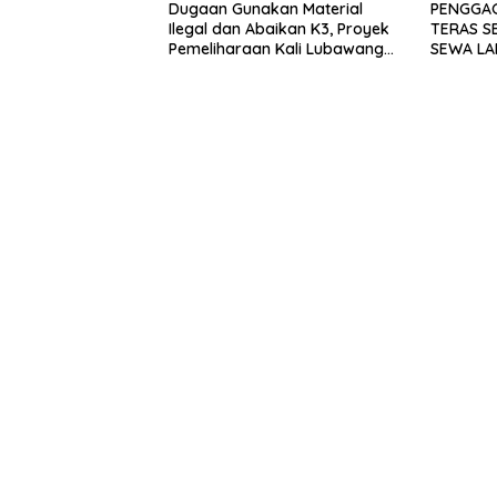
Dugaan Gunakan Material
PENGGA
Ilegal dan Abaikan K3, Proyek
TERAS S
Pemeliharaan Kali Lubawang
SEWA LA
Situbondo Senilai Hampir 1
250.000
Miliar Disorot Warga