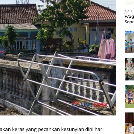
Juli 7
Wagu
Sepa
Tand
akan keras yang pecahkan kesunyian dini hari