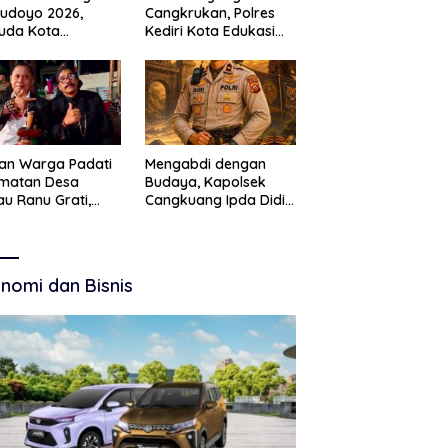
Budoyo 2026,
Cangkrukan, Polres
uda Kota
Kediri Kota Edukasi
ruan Perkuat
Kamtibmas Lewat
akter Kebudayaan
Seni Budaya
 Bebas Narkoba
an Warga Padati
Mengabdi dengan
amatan Desa
Budaya, Kapolsek
u Ranu Grati,
Cangkuang Ipda Didi
h Adat Kritik
Dwi Purnomo Jadi
ajemen Wisata
Inspirasi Masyarakat
kab
nomi dan Bisnis