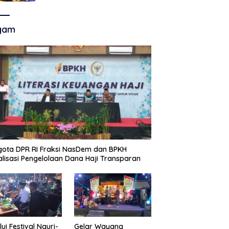
Akhir Super League, Persib
Bandung Menjamu Persijap Di
Stadion GBLA
gam
ota DPR RI Fraksi NasDem dan BPKH
alisasi Pengelolaan Dana Haji Transparan
lui Festival Nguri-
Gelar Wayang