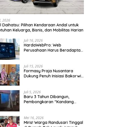
24, 2026
l Daihatsu: Pilihan Kendaraan Andal untuk
tuhan Keluarga, Bisnis, dan Mobilitas Harian
Juli 16, 2026
HardaWebPro: Web
Perusahaan Harus Beradaptasi
dengan MCP AI untuk
Tingkatkan Efektivitas
Operasional
Juli 15, 2026
Formasy Praja Nusantara
Dukung Penuh Inisiasi Bakorwil
Malang Wujudkan Koridor
Selatan 2045
Juli 5, 2026
Baru 3 Tahun Dibangun,
Pembongkaran “Kandang
Macan” Picu Kontroversi Tata
Kelola Aset
Mei 16, 2026
Miris! Warga Randusari Tinggal