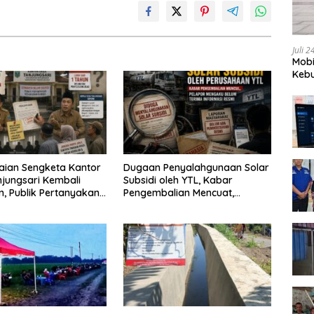
Juli 
Mobi
Kebu
aian Sengketa Kantor
Dugaan Penyalahgunaan Solar
jungsari Kembali
Subsidi oleh YTL, Kabar
an, Publik Pertanyakan
Pengembalian Mencuat,
san Pemdes
Pelapor Mengaku Belum
Terima Informasi Resmi