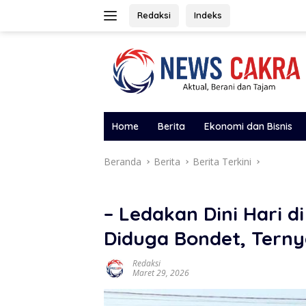
Langsung
Redaksi
Indeks
ke
konten
Home
Berita
Ekonomi dan Bisnis
Beranda
Berita
Berita Terkini
– Ledakan Dini Hari 
Diduga Bondet, Terny
Redaksi
Maret 29, 2026