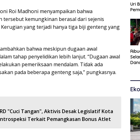
Uri 
Pem
u Loni Roi Madhoni menyampaikan bahwa
Pasu
 tersebut kemungkinan berasal dari sejenis
Kar
 Kerugian yang terjadi hanya tiga biji genteng yang
dan
nambahkan bahwa meskipun dugaan awal
Ribu
alam tahap penyelidikan lebih lanjut. “Dugaan awal
Sel
Dana
lakukan pemeriksaan mendalam. Tidak ada
Toko
usakan pada beberapa genteng saja,” pungkasnya.
Man
Pem
Eko
D "Cuci Tangan", Aktivis Desak Legislatif Kota
Introspeksi Terkait Pemangkasan Bonus Atlet