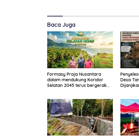
Baca Juga
Formasy Praja Nusantara
Penyeles
dalam mendukung Koridor
Desa Tan
Selatan 2045 terus bergerak
Dijanjik
dan gandeng Yayasan Mekar
Keseriu
Mitra Indonesia dengan
SPEKTANI