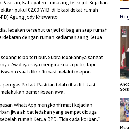
asirian, Kabupaten Lumajang terkejut. Kejadian
sekitar pukul 02.00 WIB, di lokasi dekat rumah
Ra
PD) Agung Jody Kriswanto.
a, ledakan tersebut terjadi di bagian atap rumah
 berdekatan dengan rumah kediaman sang Ketua
sedang lelap tertidur. Suara ledakannya sangat
rnya. Awalnya saya mengira suara petir, tapi
swanto saat dikonfirmasi melalui telepon.
Angg
petugas Polsek Pasirian telah tiba di lokasi
Sosi
k melakukan pemeriksaan awal.
i pesan WhatsApp mengkonfirmasi kejadian
ban jiwa akibat ledakan yang sempat diduga
i sebelah rumah Ketua BPD. Tidak ada korban,”
Mela