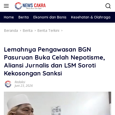
Langsung
ke
konten
Home
Berita
Ekonomi dan Bisnis
Kesehatan & Olahraga
Beranda
Berita
Berita Terkini
Lemahnya Pengawasan BGN
Pasuruan Buka Celah Nepotisme,
Aliansi Jurnalis dan LSM Soroti
Kekosongan Sanksi
Redaksi
Juni 23, 2026