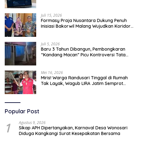
Tingkatkan Efektivitas Operasional
Juli 15, 2026
Formasy Praja Nusantara Dukung Penuh
Inisiasi Bakorwil Malang Wujudkan Koridor
Selatan 2045
Juli 5, 2026
Baru 3 Tahun Dibangun, Pembongkaran
“Kandang Macan” Picu Kontroversi Tata
Kelola Aset
Mei 16, 2026
Miris! Warga Randusari Tinggal di Rumah
Tak Layak, Wagub LIRA Jatim Semprot
Pemkot Pasuruan Soal Silpa Rp95 Miliar
Popular Post
1
Agustus 9, 2026
Sikap APH Dipertanyakan, Karnaval Desa Wonosari
Diduga Kangkangi Surat Kesepakatan Bersama