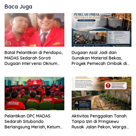
Baca Juga
Batal Pelantikan di Pendopo,
Dugaan Asal Jadi dan
MADAS Sedarah Soroti
Gunakan Material Bekas,
Dugaan Intervensi Oknum
Proyek Pemecah Ombak di
DPRD Kabupaten
BPAP Situbondo Menjadi
Probolinggo
Sorotan Publik
Pelantikan DPC MADAS
Aktivitas Penggalian Tanah
Sedarah Situbondo
Tanpa Izin di Pringsewu
Berlangsung Meriah, Ketum
Rusak Jalan Pekon, Warga
Jatim Tekankan Peran
Desak Aparat Bertindak