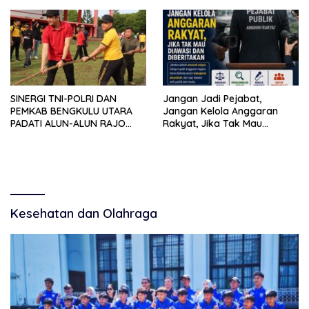
Organisasi untuk Membela
Masyarakat
SINERGI TNI-POLRI DAN
Jangan Jadi Pejabat,
PEMKAB BENGKULU UTARA
Jangan Kelola Anggaran
PADATI ALUN-ALUN RAJO
Rakyat, Jika Tak Mau
MALIN PADUKO, GELAR APEL
Diawasi dan Diberitakan
DAN LOMBA HUT RI KE-81
Kesehatan dan Olahraga