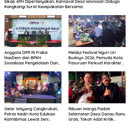
Sikap APH Dipertanyakan, Karnaval Desa Wonosari Diduga
Kangkangi Surat Kesepakatan Bersama
Anggota DPR RI Fraksi
Melalui Festival Nguri-Uri
NasDem dan BPKH
Budoyo 2026, Pemuda Kota
Sosialisasi Pengelolaan Dana
Pasuruan Perkuat Karakter
Haji Transparan
Kebudayaan dan Bebas
Narkoba
Gelar Wayang Cangkrukan,
Ribuan Warga Padati
Polres Kediri Kota Edukasi
Selamatan Desa Danau Ranu
Kamtibmas Lewat Seni
Grati, Tokoh Adat Kritik
Budaya
Manajemen Wisata Pemkab