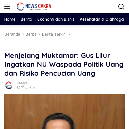
Langsung
ke
konten
Home
Berita
Ekonomi dan Bisnis
Kesehatan & Olahraga
Beranda
Berita
Berita Terkini
Menjelang Muktamar: Gus Lilur
Ingatkan NU Waspada Politik Uang
dan Risiko Pencucian Uang
Redaksi
April 6, 2026