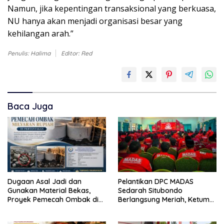
Namun, jika kepentingan transaksional yang berkuasa,
NU hanya akan menjadi organisasi besar yang
kehilangan arah.”
Penulis: Halima
Editor: Red
Baca Juga
Dugaan Asal Jadi dan
Pelantikan DPC MADAS
Gunakan Material Bekas,
Sedarah Situbondo
Proyek Pemecah Ombak di
Berlangsung Meriah, Ketum
BPAP Situbondo Menjadi
Jatim Tekankan Peran
Sorotan Publik
Organisasi untuk Membela