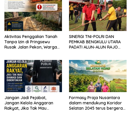
Masyarakat
Aktivitas Penggalian Tanah
SINERGI TNI-POLRI DAN
Tanpa Izin di Pringsewu
PEMKAB BENGKULU UTARA
Rusak Jalan Pekon, Warga
PADATI ALUN-ALUN RAJO
Desak Aparat Bertindak
MALIN PADUKO, GELAR APEL
DAN LOMBA HUT RI KE-81
Jangan Jadi Pejabat,
Formasy Praja Nusantara
Jangan Kelola Anggaran
dalam mendukung Koridor
Rakyat, Jika Tak Mau
Selatan 2045 terus bergerak
Diawasi dan Diberitakan
dan gandeng Yayasan
Mekar Mitra Indonesia
dengan SPEKTANI