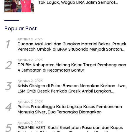
Tak Layak, Wagub LIRA Jatim Semprot
Pemkot Pasuruan Soal Silpa Rp95 Miliar
Popular Post
1
Agustus 8, 2026
Dugaan Asal Jadi dan Gunakan Material Bekas, Proyek
Pemecah Ombak di BPAP Situbondo Menjadi Sorotan
Publik
2
Agustus 2, 2026
DPUBM Kabupaten Malang Kejar Target Pembangunan
4 Jembatan di Kecamatan Bantur
3
Agustus 2, 2026
Krisis Oksigen di Pulau Bawean Memakan Korban Jiwa,
LSM GMBI Desak Pemkab Gresik Ambil Langkah
Darurat
4
Agustus 2, 2026
Polres Probolinggo Kota Ungkap Kasus Pembunuhan
Manusia Silver, Dua Tersangka Diamankan
5
Agustus 2, 2026
POLEMIK ASET: Kadis Kesehatan Pasuruan dan Kapus