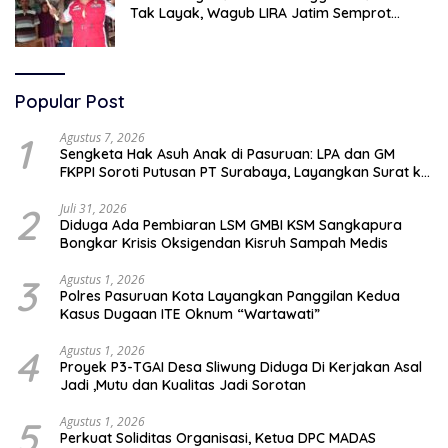
Tak Layak, Wagub LIRA Jatim Semprot
Pemkot Pasuruan Soal Silpa Rp95 Miliar
Popular Post
1
Agustus 7, 2026
Sengketa Hak Asuh Anak di Pasuruan: LPA dan GM
FKPPI Soroti Putusan PT Surabaya, Layangkan Surat ke
Mahkamah Agung
2
Juli 31, 2026
Diduga Ada Pembiaran LSM GMBI KSM Sangkapura
Bongkar Krisis Oksigendan Kisruh Sampah Medis
3
Agustus 1, 2026
Polres Pasuruan Kota Layangkan Panggilan Kedua
Kasus Dugaan ITE Oknum “Wartawati”
4
Agustus 1, 2026
Proyek P3-TGAI Desa Sliwung Diduga Di Kerjakan Asal
Jadi ,Mutu dan Kualitas Jadi Sorotan
5
Agustus 1, 2026
Perkuat Soliditas Organisasi, Ketua DPC MADAS