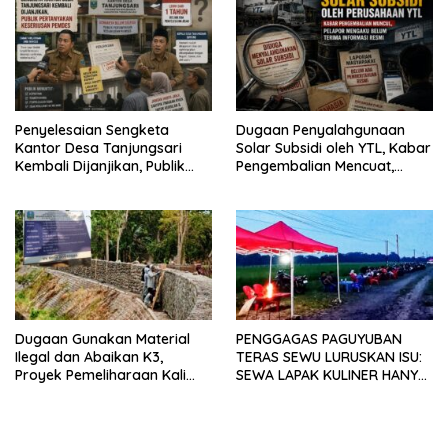
dengan SPEKTANI
Penyelesaian Sengketa
Dugaan Penyalahgunaan
Kantor Desa Tanjungsari
Solar Subsidi oleh YTL, Kabar
Kembali Dijanjikan, Publik
Pengembalian Mencuat,
Pertanyakan Keseriusan
Pelapor Mengaku Belum
Pemdes
Terima Informasi Resmi
Dugaan Gunakan Material
PENGGAGAS PAGUYUBAN
Ilegal dan Abaikan K3,
TERAS SEWU LURUSKAN ISU:
Proyek Pemeliharaan Kali
SEWA LAPAK KULINER HANYA
Lubawang Situbondo Senilai
RP 250.000 UNTUK 15 METER
Hampir 1 Miliar Disorot
Warga