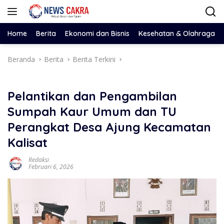
Langsung
ke
konten
Home
Berita
Ekonomi dan Bisnis
Kesehatan & Olahraga
Beranda
Berita
Berita Terkini
Pelantikan dan Pengambilan
Sumpah Kaur Umum dan TU
Perangkat Desa Ajung Kecamatan
Kalisat
Redaksi
Februari 6, 2026