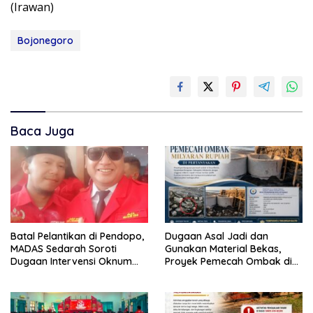
(Irawan)
Bojonegoro
Baca Juga
Batal Pelantikan di Pendopo,
Dugaan Asal Jadi dan
MADAS Sedarah Soroti
Gunakan Material Bekas,
Dugaan Intervensi Oknum
Proyek Pemecah Ombak di
DPRD Kabupaten
BPAP Situbondo Menjadi
Probolinggo
Sorotan Publik