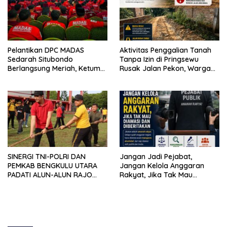
Pelantikan DPC MADAS
Aktivitas Penggalian Tanah
Sedarah Situbondo
Tanpa Izin di Pringsewu
Berlangsung Meriah, Ketum
Rusak Jalan Pekon, Warga
Jatim Tekankan Peran
Desak Aparat Bertindak
Organisasi untuk Membela
Masyarakat
SINERGI TNI-POLRI DAN
Jangan Jadi Pejabat,
PEMKAB BENGKULU UTARA
Jangan Kelola Anggaran
PADATI ALUN-ALUN RAJO
Rakyat, Jika Tak Mau
MALIN PADUKO, GELAR APEL
Diawasi dan Diberitakan
DAN LOMBA HUT RI KE-81