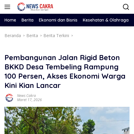
Langsung
ke
konten
Home
Berita
Ekonomi dan Bisnis
Kesehatan & Olahraga
Beranda
Berita
Berita Terkini
Pembangunan Jalan Rigid Beton
BKKD Desa Tembeling Rampung
100 Persen, Akses Ekonomi Warga
Kini Kian Lancar
News Cakra
Maret 17, 2026