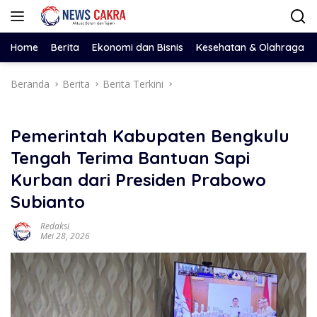
Langsung
ke
konten
Home
Berita
Ekonomi dan Bisnis
Kesehatan & Olahraga
Beranda
Berita
Berita Terkini
Pemerintah Kabupaten Bengkulu
Tengah Terima Bantuan Sapi
Kurban dari Presiden Prabowo
Subianto
Redaksi
Mei 28, 2026