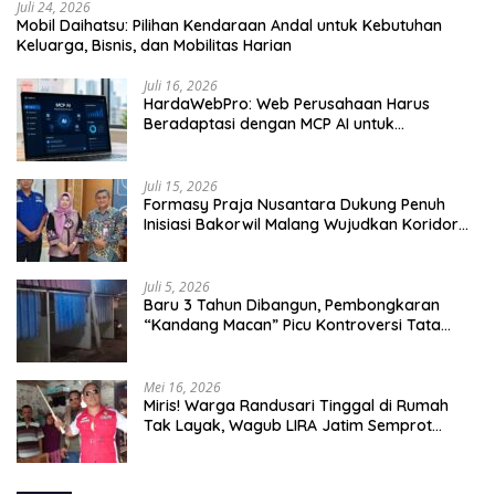
Juli 24, 2026
Mobil Daihatsu: Pilihan Kendaraan Andal untuk Kebutuhan
Keluarga, Bisnis, dan Mobilitas Harian
Juli 16, 2026
HardaWebPro: Web Perusahaan Harus
Beradaptasi dengan MCP AI untuk
Tingkatkan Efektivitas Operasional
Juli 15, 2026
Formasy Praja Nusantara Dukung Penuh
Inisiasi Bakorwil Malang Wujudkan Koridor
Selatan 2045
Juli 5, 2026
Baru 3 Tahun Dibangun, Pembongkaran
“Kandang Macan” Picu Kontroversi Tata
Kelola Aset
Mei 16, 2026
Miris! Warga Randusari Tinggal di Rumah
Tak Layak, Wagub LIRA Jatim Semprot
Pemkot Pasuruan Soal Silpa Rp95 Miliar