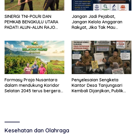
SINERGI TNI-POLRI DAN
Jangan Jadi Pejabat,
PEMKAB BENGKULU UTARA
Jangan Kelola Anggaran
PADATI ALUN-ALUN RAJO
Rakyat, Jika Tak Mau
MALIN PADUKO, GELAR APEL
Diawasi dan Diberitakan
DAN LOMBA HUT RI KE-81
Formasy Praja Nusantara
Penyelesaian Sengketa
dalam mendukung Koridor
Kantor Desa Tanjungsari
Selatan 2045 terus bergerak
Kembali Dijanjikan, Publik
dan gandeng Yayasan
Pertanyakan Keseriusan
Mekar Mitra Indonesia
Pemdes
dengan SPEKTANI
Kesehatan dan Olahraga