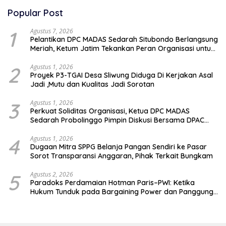
Popular Post
1
Agustus 7, 2026
Pelantikan DPC MADAS Sedarah Situbondo Berlangsung
Meriah, Ketum Jatim Tekankan Peran Organisasi untuk
Membela Masyarakat
2
Agustus 1, 2026
Proyek P3-TGAI Desa Sliwung Diduga Di Kerjakan Asal
Jadi ,Mutu dan Kualitas Jadi Sorotan
3
Agustus 1, 2026
Perkuat Soliditas Organisasi, Ketua DPC MADAS
Sedarah Probolinggo Pimpin Diskusi Bersama DPAC
Wilayah Timur
4
Agustus 1, 2026
Dugaan Mitra SPPG Belanja Pangan Sendiri ke Pasar
Sorot Transparansi Anggaran, Pihak Terkait Bungkam
5
Agustus 2, 2026
Paradoks Perdamaian Hotman Paris–PWI: Ketika
Hukum Tunduk pada Bargaining Power dan Panggung
Elit