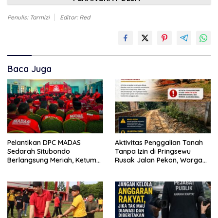
Penulis: Tarmizi
Editor: Red
Baca Juga
Pelantikan DPC MADAS
Aktivitas Penggalian Tanah
Sedarah Situbondo
Tanpa Izin di Pringsewu
Berlangsung Meriah, Ketum
Rusak Jalan Pekon, Warga
Jatim Tekankan Peran
Desak Aparat Bertindak
Organisasi untuk Membela
Masyarakat