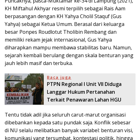
Puncaknya, pasca-Muktamar ke-34 di Lampung (2021),
KH Miftahul Akhyar resmi terpilih sebagai Rais Aam
berpasangan dengan KH Yahya Cholil Staquf (Gus
Yahya) sebagai Ketua Umum. Berasal dari keluarga
besar Ponpes Roudlotut Tholibin Rembang dan
memiliki rekam jejak internasional, Gus Yahya
diharapkan mampu membawa stabilitas baru. Namun,
sejarah kembali berulang dengan skala benturan yang
jauh lebih masif dan terbuka.
Baca juga
PTPN Regional I Unit VII Diduga
Langgar Hukum Pertanahan
Terkait Penawaran Lahan HGU
Tentu tidak adil jika seluruh carut-marut organisasi
dibebankan kepada satu pundak saja. Konflik sebesar
di NU selalu melibatkan banyak variabel: benturan visi,
komunikasi yang tersumbat, kontestasi politik, hingga