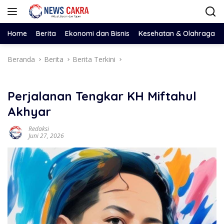
Langsung
ke
konten
Home
Berita
Ekonomi dan Bisnis
Kesehatan & Olahraga
Beranda
Berita
Berita Terkini
Perjalanan Tengkar KH Miftahul
Akhyar
Redaksi
Juni 27, 2026