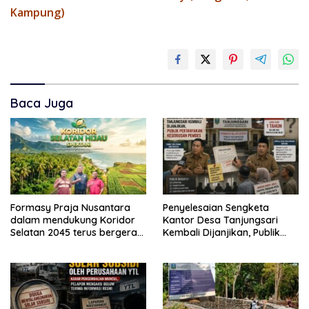
Kampung)
Baca Juga
Formasy Praja Nusantara
Penyelesaian Sengketa
dalam mendukung Koridor
Kantor Desa Tanjungsari
Selatan 2045 terus bergerak
Kembali Dijanjikan, Publik
dan gandeng Yayasan
Pertanyakan Keseriusan
Mekar Mitra Indonesia
Pemdes
dengan SPEKTANI