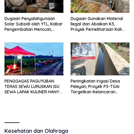
Dugaan Penyalahgunaan
Dugaan Gunakan Material
Solar Subsidi oleh YTL, Kabar
Ilegal dan Abaikan K3,
Pengembalian Mencuat,
Proyek Pemeliharaan Kali
Pelapor Mengaku Belum
Lubawang Situbondo Senilai
Terima Informasi Resmi
Hampir 1 Miliar Disorot
Warga
PENGGAGAS PAGUYUBAN
Peningkatan Irigasi Desa
TERAS SEWU LURUSKAN ISU:
Peleyan, Proyek P3-TGAI
SEWA LAPAK KULINER HANYA
Targetkan Kelancaran
RP 250.000 UNTUK 15 METER
Pengairan Pertanian
Kesehatan dan Olahraga