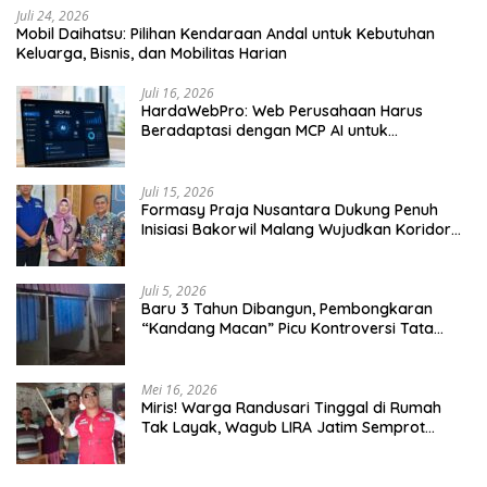
Juli 24, 2026
Mobil Daihatsu: Pilihan Kendaraan Andal untuk Kebutuhan
Keluarga, Bisnis, dan Mobilitas Harian
Juli 16, 2026
HardaWebPro: Web Perusahaan Harus
Beradaptasi dengan MCP AI untuk
Tingkatkan Efektivitas Operasional
Juli 15, 2026
Formasy Praja Nusantara Dukung Penuh
Inisiasi Bakorwil Malang Wujudkan Koridor
Selatan 2045
Juli 5, 2026
Baru 3 Tahun Dibangun, Pembongkaran
“Kandang Macan” Picu Kontroversi Tata
Kelola Aset
Mei 16, 2026
Miris! Warga Randusari Tinggal di Rumah
Tak Layak, Wagub LIRA Jatim Semprot
Pemkot Pasuruan Soal Silpa Rp95 Miliar