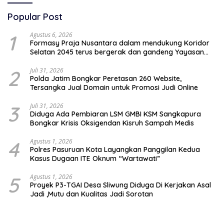
Popular Post
1
Agustus 6, 2026
Formasy Praja Nusantara dalam mendukung Koridor
Selatan 2045 terus bergerak dan gandeng Yayasan
Mekar Mitra Indonesia dengan SPEKTANI
2
Juli 31, 2026
Polda Jatim Bongkar Peretasan 260 Website,
Tersangka Jual Domain untuk Promosi Judi Online
3
Juli 31, 2026
Diduga Ada Pembiaran LSM GMBI KSM Sangkapura
Bongkar Krisis Oksigendan Kisruh Sampah Medis
4
Agustus 1, 2026
Polres Pasuruan Kota Layangkan Panggilan Kedua
Kasus Dugaan ITE Oknum “Wartawati”
5
Agustus 1, 2026
Proyek P3-TGAI Desa Sliwung Diduga Di Kerjakan Asal
Jadi ,Mutu dan Kualitas Jadi Sorotan