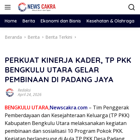
Langsung
ke
konten
Home
Berita
Ekonomi dan Bisnis
Kesehatan & Olahraga
Beranda
Berita
Berita Terkini
PERKUAT KINERJA KADER, TP PKK
BENGKULU UTARA GELAR
PEMBINAAN DI PADANG JAYA
Redaksi
April 24, 2026
BENGKULU UTARA,
Newscakra.com
– Tim Penggerak
Pemberdayaan dan Kesejahteraan Keluarga (TP PKK)
Kabupaten Bengkulu Utara melaksanakan kegiatan
pembinaan dan sosialisasi 10 Program Pokok PKK.
Kegiatan berlangsung di Aula TP PKK Desa Padang