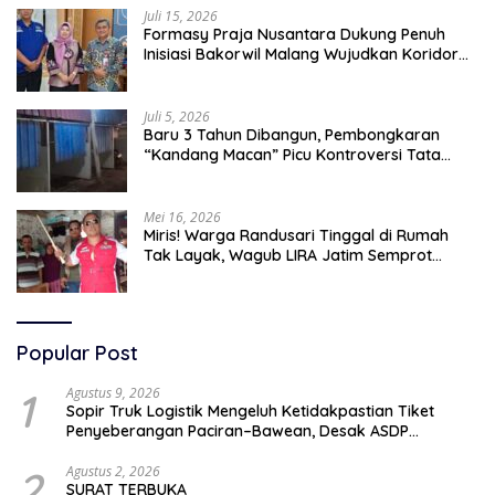
Juli 15, 2026
Formasy Praja Nusantara Dukung Penuh
Inisiasi Bakorwil Malang Wujudkan Koridor
Selatan 2045
Juli 5, 2026
Baru 3 Tahun Dibangun, Pembongkaran
“Kandang Macan” Picu Kontroversi Tata
Kelola Aset
Mei 16, 2026
Miris! Warga Randusari Tinggal di Rumah
Tak Layak, Wagub LIRA Jatim Semprot
Pemkot Pasuruan Soal Silpa Rp95 Miliar
Popular Post
1
Agustus 9, 2026
Sopir Truk Logistik Mengeluh Ketidakpastian Tiket
Penyeberangan Paciran–Bawean, Desak ASDP
Terapkan Sistem Online
2
Agustus 2, 2026
SURAT TERBUKA