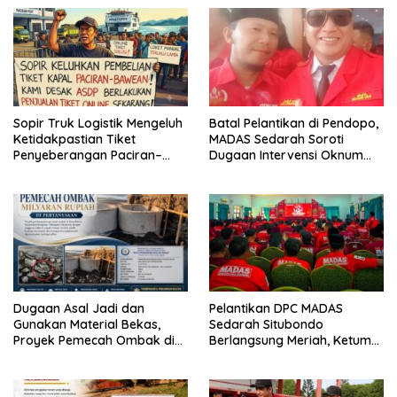
Sopir Truk Logistik Mengeluh
Batal Pelantikan di Pendopo,
Ketidakpastian Tiket
MADAS Sedarah Soroti
Penyeberangan Paciran–
Dugaan Intervensi Oknum
Bawean, Desak ASDP
DPRD Kabupaten
Terapkan Sistem Online
Probolinggo
Dugaan Asal Jadi dan
Pelantikan DPC MADAS
Gunakan Material Bekas,
Sedarah Situbondo
Proyek Pemecah Ombak di
Berlangsung Meriah, Ketum
BPAP Situbondo Menjadi
Jatim Tekankan Peran
Sorotan Publik
Organisasi untuk Membela
Masyarakat