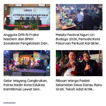
Anggota DPR RI Fraksi
Melalui Festival Nguri-Uri
NasDem dan BPKH
Budoyo 2026, Pemuda Kota
Sosialisasi Pengelolaan Dana
Pasuruan Perkuat Karakter
Haji Transparan
Kebudayaan dan Bebas
Narkoba
Gelar Wayang Cangkrukan,
Ribuan Warga Padati
Polres Kediri Kota Edukasi
Selamatan Desa Danau Ranu
Kamtibmas Lewat Seni
Grati, Tokoh Adat Kritik
Budaya
Manajemen Wisata Pemkab