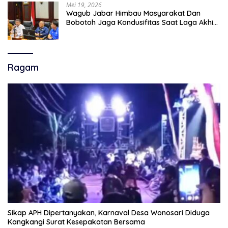
Mei 19, 2026
Wagub Jabar Himbau Masyarakat Dan
Bobotoh Jaga Kondusifitas Saat Laga Akhir
Super League, Persib Bandung Menjamu
Persijap Di Stadion GBLA
Ragam
Sikap APH Dipertanyakan, Karnaval Desa Wonosari Diduga
Kangkangi Surat Kesepakatan Bersama