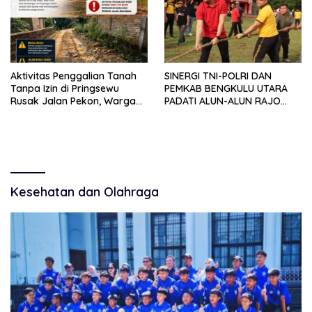
Aktivitas Penggalian Tanah
SINERGI TNI-POLRI DAN
Tanpa Izin di Pringsewu
PEMKAB BENGKULU UTARA
Rusak Jalan Pekon, Warga
PADATI ALUN-ALUN RAJO
Desak Aparat Bertindak
MALIN PADUKO, GELAR APEL
DAN LOMBA HUT RI KE-81
Kesehatan dan Olahraga