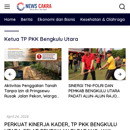
Langsung
ke
konten
Home
Berita
Ekonomi dan Bisnis
Kesehatan & Olahraga
Ketua TP PKK Bengkulu Utara
Aktivitas Penggalian Tanah
SINERGI TNI-POLRI DAN
Tanpa Izin di Pringsewu
PEMKAB BENGKULU UTARA
Rusak Jalan Pekon, Warga
PADATI ALUN-ALUN RAJO
Desak Aparat Bertindak
MALIN PADUKO, GELAR APEL
DAN LOMBA HUT RI KE-81
April 24, 2026
PERKUAT KINERJA KADER, TP PKK BENGKULU