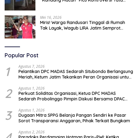
“Kandang Macan” Picu Kontroversi Tata
Kelola Aset
Mei 16, 2026
Miris! Warga Randusari Tinggal di Rumah
Tak Layak, Wagub LIRA Jatim Semprot
Pemkot Pasuruan Soal Silpa Rp95 Miliar
Popular Post
1
Agustus 7, 2026
Pelantikan DPC MADAS Sedarah Situbondo Berlangsung
Meriah, Ketum Jatim Tekankan Peran Organisasi untuk
Membela Masyarakat
2
Agustus 1, 2026
Perkuat Soliditas Organisasi, Ketua DPC MADAS
Sedarah Probolinggo Pimpin Diskusi Bersama DPAC
Wilayah Timur
3
Agustus 1, 2026
Dugaan Mitra SPPG Belanja Pangan Sendiri ke Pasar
Sorot Transparansi Anggaran, Pihak Terkait Bungkam
4
Agustus 2, 2026
Paradoks Perdamaian Hotman Paris–PWI: Ketika