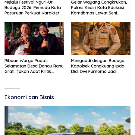
Melalui Festival Nguri-Uri
Gelar Wayang Cangkrukan,
Budoyo 2026, Pemuda Kota
Polres Kediri Kota Edukasi
Pasuruan Perkuat Karakter
Kamtibmas Lewat Seni
Kebudayaan dan Bebas
Budaya
Narkoba
Ribuan Warga Padati
Mengabdi dengan Budaya,
Selamatan Desa Danau Ranu
Kapolsek Cangkuang Ipda
Grati, Tokoh Adat Kritik
Didi Dwi Purnomo Jadi
Manajemen Wisata Pemkab
Inspirasi Masyarakat
Ekonomi dan Bisnis