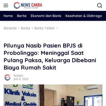
Langsung
ke
konten
Home
Berita
Ekonomi dan Bisnis
Kesehatan & Olahraga
Beranda
Berita
Berita Terkini
Pilunya Nasib Pasien BPJS di
Probolinggo: Meninggal Saat
Pulang Paksa, Keluarga Dibebani
Biaya Rumah Sakit
Redaksi
Juni 8, 2026