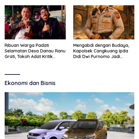
Kebudayaan dan Bebas
Budaya
Narkoba
Ribuan Warga Padati
Mengabdi dengan Budaya,
Selamatan Desa Danau Ranu
Kapolsek Cangkuang Ipda
Grati, Tokoh Adat Kritik
Didi Dwi Purnomo Jadi
Manajemen Wisata Pemkab
Inspirasi Masyarakat
Ekonomi dan Bisnis