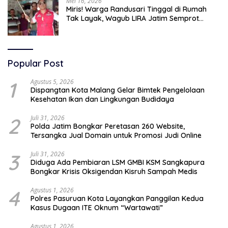
Mei 16, 2026
Miris! Warga Randusari Tinggal di Rumah
Tak Layak, Wagub LIRA Jatim Semprot
Pemkot Pasuruan Soal Silpa Rp95 Miliar
Popular Post
1
Agustus 5, 2026
Dispangtan Kota Malang Gelar Bimtek Pengelolaan
Kesehatan Ikan dan Lingkungan Budidaya
2
Juli 31, 2026
Polda Jatim Bongkar Peretasan 260 Website,
Tersangka Jual Domain untuk Promosi Judi Online
3
Juli 31, 2026
Diduga Ada Pembiaran LSM GMBI KSM Sangkapura
Bongkar Krisis Oksigendan Kisruh Sampah Medis
4
Agustus 1, 2026
Polres Pasuruan Kota Layangkan Panggilan Kedua
Kasus Dugaan ITE Oknum “Wartawati”
Agustus 1, 2026