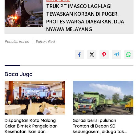
TRUK PT IMASCO LAGI-LAGI
TEWASKAN KORBAN DI PUGER,
PROTES WARGA DIABAIKAN, DUA
NYAWA MELAYANG
Penulis: Imron
Editor: Red
Baca Juga
Dispangtan Kota Malang
Garasi berisi puluhan
Gelar Bimtek Pengelolaan
Tronton di Depan SD
Kesehatan Ikan dan
kedungasem, diduga tak
Lingkungan Budidaya
kantongi ijin dan resahkan