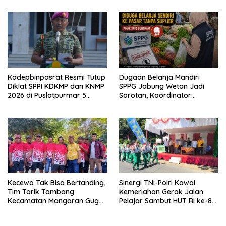
warga
Kadepbinpasrat Resmi Tutup
Dugaan Belanja Mandiri
Diklat SPPI KDKMP dan KNMP
SPPG Jabung Wetan Jadi
2026 di Puslatpurmar 5
Sorotan, Koordinator
Baluran
Kabupaten Sebut Sudah
Ditegur Sesuai SOP
Kecewa Tak Bisa Bertanding,
Sinergi TNI-Polri Kawal
Tim Tarik Tambang
Kemeriahan Gerak Jalan
Kecamatan Mangaran Gugur
Pelajar Sambut HUT RI ke-81
Sebelum Bertarung di Lomba
di Krejengan
HUT RI