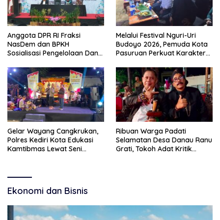
Anggota DPR RI Fraksi
Melalui Festival Nguri-Uri
NasDem dan BPKH
Budoyo 2026, Pemuda Kota
Sosialisasi Pengelolaan Dana
Pasuruan Perkuat Karakter
Haji Transparan
Kebudayaan dan Bebas
Narkoba
Gelar Wayang Cangkrukan,
Ribuan Warga Padati
Polres Kediri Kota Edukasi
Selamatan Desa Danau Ranu
Kamtibmas Lewat Seni
Grati, Tokoh Adat Kritik
Budaya
Manajemen Wisata Pemkab
Ekonomi dan Bisnis