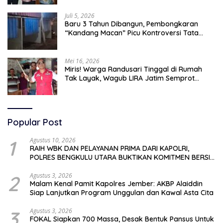
Juli 5, 2026
Baru 3 Tahun Dibangun, Pembongkaran
“Kandang Macan” Picu Kontroversi Tata
Kelola Aset
Mei 16, 2026
Miris! Warga Randusari Tinggal di Rumah
Tak Layak, Wagub LIRA Jatim Semprot
Pemkot Pasuruan Soal Silpa Rp95 Miliar
Popular Post
1
Agustus 10, 2026
RAIH WBK DAN PELAYANAN PRIMA DARI KAPOLRI,
POLRES BENGKULU UTARA BUKTIKAN KOMITMEN BERSIH
DAN MELAYANI
2
Agustus 3, 2026
Malam Kenal Pamit Kapolres Jember: AKBP Alaiddin
Siap Lanjutkan Program Unggulan dan Kawal Asta Cita
3
Agustus 3, 2026
FOKAL Siapkan 700 Massa, Desak Bentuk Pansus Untuk