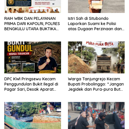
RAIH WBK DAN PELAYANAN
Istri Sah di Situbondo
PRIMA DARI KAPOLRI, POLRES
Laporkan Suami ke Polisi
BENGKULU UTARA BUKTIKAN
atas Dugaan Perzinaan dan
KOMITMEN BERSIH DAN
Nikah Siri
MELAYANI
DPC KWI Pringsewu Kecam
Warga Tanjungrejo Kecam
Penggundulan Bukit Ilegal di
Bupati Probolinggo: “Jangan
Pagar Sari, Desak Aparat
Jegidek dan Pura-pura Buta”
Hentikan Aktivitas
Soal Jalan Desa Hancur
Dihajar Tambang