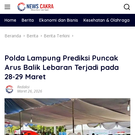
Langsung
ke
konten
Home
Berita
Ekonomi dan Bisnis
Kesehatan & Olahraga
Beranda
Berita
Berita Terkini
Polda Lampung Prediksi Puncak
Arus Balik Lebaran Terjadi pada
28-29 Maret
Redaksi
Maret 26, 2026