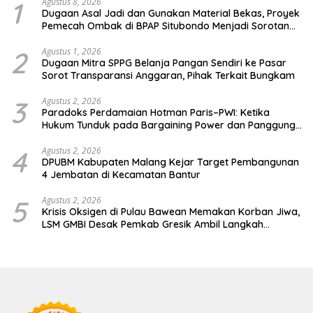
1
Agustus 8, 2026
Dugaan Asal Jadi dan Gunakan Material Bekas, Proyek
Pemecah Ombak di BPAP Situbondo Menjadi Sorotan
Publik
2
Agustus 1, 2026
Dugaan Mitra SPPG Belanja Pangan Sendiri ke Pasar
Sorot Transparansi Anggaran, Pihak Terkait Bungkam
3
Agustus 2, 2026
Paradoks Perdamaian Hotman Paris–PWI: Ketika
Hukum Tunduk pada Bargaining Power dan Panggung
Elit
4
Agustus 2, 2026
DPUBM Kabupaten Malang Kejar Target Pembangunan
4 Jembatan di Kecamatan Bantur
5
Agustus 2, 2026
Krisis Oksigen di Pulau Bawean Memakan Korban Jiwa,
LSM GMBI Desak Pemkab Gresik Ambil Langkah
Darurat