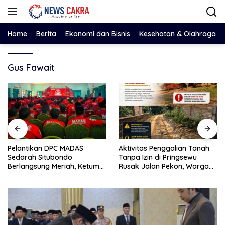
Langsung
ke
konten
Home
Berita
Ekonomi dan Bisnis
Kesehatan & Olahraga
Gus Fawait
Pelantikan DPC MADAS
Aktivitas Penggalian Tanah
Sedarah Situbondo
Tanpa Izin di Pringsewu
Berlangsung Meriah, Ketum
Rusak Jalan Pekon, Warga
Jatim Tekankan Peran
Desak Aparat Bertindak
Organisasi untuk Membela
Masyarakat