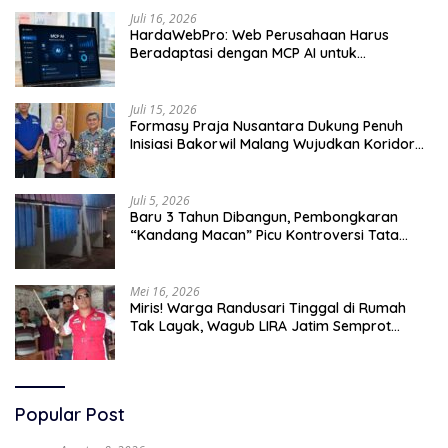
Juli 16, 2026
HardaWebPro: Web Perusahaan Harus
Beradaptasi dengan MCP AI untuk
Tingkatkan Efektivitas Operasional
Juli 15, 2026
Formasy Praja Nusantara Dukung Penuh
Inisiasi Bakorwil Malang Wujudkan Koridor
Selatan 2045
Juli 5, 2026
Baru 3 Tahun Dibangun, Pembongkaran
“Kandang Macan” Picu Kontroversi Tata
Kelola Aset
Mei 16, 2026
Miris! Warga Randusari Tinggal di Rumah
Tak Layak, Wagub LIRA Jatim Semprot
Pemkot Pasuruan Soal Silpa Rp95 Miliar
Popular Post