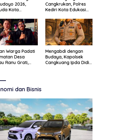
Budoyo 2026,
Cangkrukan, Polres
uda Kota
Kediri Kota Edukasi
ruan Perkuat
Kamtibmas Lewat
akter Kebudayaan
Seni Budaya
 Bebas Narkoba
an Warga Padati
Mengabdi dengan
amatan Desa
Budaya, Kapolsek
u Ranu Grati,
Cangkuang Ipda Didi
h Adat Kritik
Dwi Purnomo Jadi
ajemen Wisata
Inspirasi Masyarakat
kab
nomi dan Bisnis