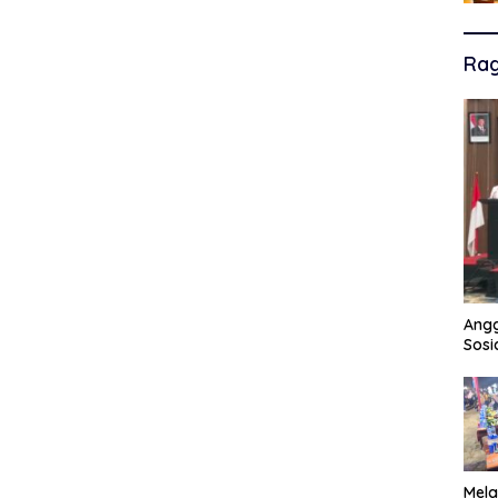
Ra
Angg
Sosi
Mela