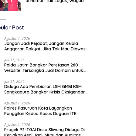
di Rumah Tak Layak, Wagub
LIRA Jatim Semprot Pemkot
Pasuruan Soal Silpa Rp95 Miliar
ular Post
Agustus 7, 2026
Jangan Jadi Pejabat, Jangan Kelola
Anggaran Rakyat, Jika Tak Mau Diawasi
dan Diberitakan
Juli 31, 2026
Polda Jatim Bongkar Peretasan 260
Website, Tersangka Jual Domain untuk
Promosi Judi Online
Juli 31, 2026
Diduga Ada Pembiaran LSM GMBI KSM
Sangkapura Bongkar Krisis Oksigendan
Kisruh Sampah Medis
Agustus 1, 2026
Polres Pasuruan Kota Layangkan
Panggilan Kedua Kasus Dugaan ITE
Oknum “Wartawati”
Agustus 1, 2026
Proyek P3-TGAI Desa Sliwung Diduga Di
Kerjakan Asal Jadi ,Mutu dan Kualitas