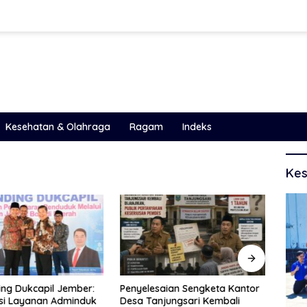
Kesehatan & Olahraga
Ragam
Indeks
Kes
ng Dukcapil Jember:
Penyelesaian Sengketa Kantor
Duga
si Layanan Adminduk
Desa Tanjungsari Kembali
Subsi