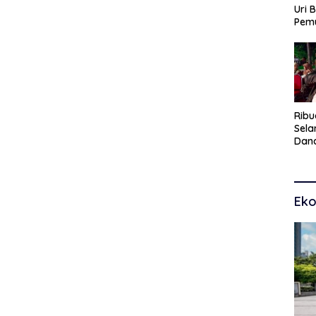
Uri 
Pem
Pasu
Kar
dan
Ribu
Sel
Dana
Toko
Man
Pem
Eko