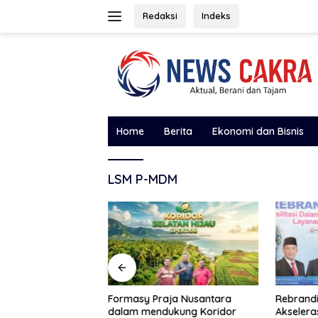
Langsung
Redaksi
Indeks
ke
konten
Home
Berita
Ekonomi dan Bisnis
LSM P-MDM
 Pejabat, Jangan
Formasy Praja Nusantara
Rebrandi
aran Rakyat, Jika
dalam mendukung Koridor
Akselera