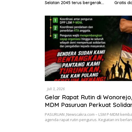
wasi dan
Selatan 2045 terus bergerak
Gratis d
dan gandeng Yayasan Mekar
Tingkat 
Mitra Indonesia dengan
SPEKTANI
Juli 3, 2026
Gelar Rapat Rutin di Wonorejo
MDM Pasuruan Perkuat Solidar
Evaluasi Organisasi
PASURUAN ,Newscakra.com – LSM P-MDM kembal
agenda rapat rutin pengurus. Kegiatan ini ber