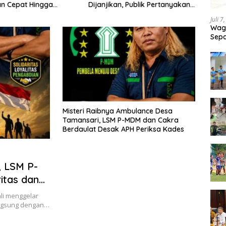
an Cepat Hingga
Dijanjikan, Publik Pertanyakan
Peng
Desa
Keseriusan Pemdes
Pela
Juli 7
Terim
Wagu
Sepa
Tand
Misteri Raibnya Ambulance Desa
Tamansari, LSM P-MDM dan Cakra
Berdaulat Desak APH Periksa Kades
, LSM P-
itas dan
i menggelar
langsung dengan…