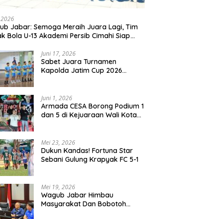
embalian Mencuat,
Pemeliharaan Kali Lubawang
S
por Mengaku Belum
Situbondo Senilai Hampir 1
2
, 2026
a Informasi Resmi
Miliar Disorot Warga
b Jabar: Semoga Meraih Juara Lagi, Tim
k Bola U-13 Akademi Persib Cimahi Siap
ang di Gothia Cup 2026
Juni 17, 2026
Sabet Juara Turnamen
Kapolda Jatim Cup 2026
Rayon II, Tim Voli Polres
Probolinggo Tampil
Membanggakan
Juni 1, 2026
Armada CESA Borong Podium 1
dan 5 di Kejuaraan Wali Kota
Surabaya 2026
Mei 23, 2026
Dukun Kandas! Fortuna Star
Sebani Gulung Krapyak FC 5-1
Mei 19, 2026
Wagub Jabar Himbau
Masyarakat Dan Bobotoh
Jaga Kondusifitas Saat Laga