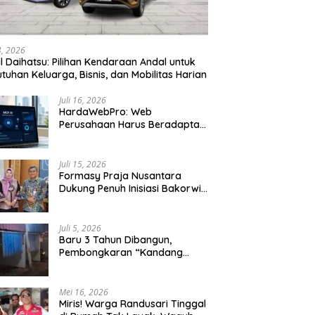
24, 2026
l Daihatsu: Pilihan Kendaraan Andal untuk
tuhan Keluarga, Bisnis, dan Mobilitas Harian
Juli 16, 2026
HardaWebPro: Web
Perusahaan Harus Beradaptasi
dengan MCP AI untuk
Tingkatkan Efektivitas
Operasional
Juli 15, 2026
Formasy Praja Nusantara
Dukung Penuh Inisiasi Bakorwil
Malang Wujudkan Koridor
Selatan 2045
Juli 5, 2026
Baru 3 Tahun Dibangun,
Pembongkaran “Kandang
Macan” Picu Kontroversi Tata
Kelola Aset
Mei 16, 2026
Miris! Warga Randusari Tinggal