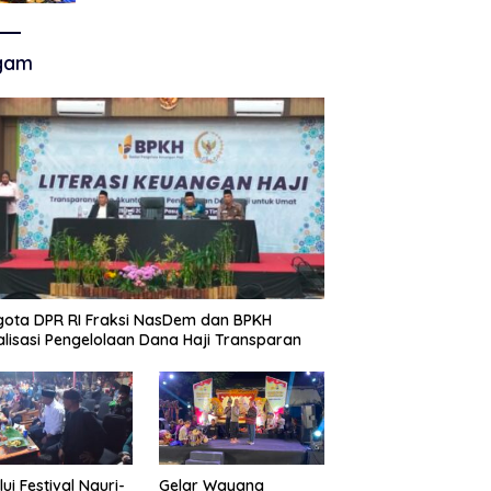
Akhir Super League, Persib
Bandung Menjamu Persijap Di
Stadion GBLA
gam
ota DPR RI Fraksi NasDem dan BPKH
alisasi Pengelolaan Dana Haji Transparan
lui Festival Nguri-
Gelar Wayang