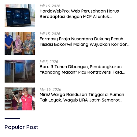
Juli 16, 2026
HardaWebPro: Web Perusahaan Harus
Beradaptasi dengan MCP AI untuk
Tingkatkan Efektivitas Operasional
Juli 15, 2026
Formasy Praja Nusantara Dukung Penuh
Inisiasi Bakorwil Malang Wujudkan Koridor
Selatan 2045
Juli 5, 2026
Baru 3 Tahun Dibangun, Pembongkaran
“Kandang Macan” Picu Kontroversi Tata
Kelola Aset
Mei 16, 2026
Miris! Warga Randusari Tinggal di Rumah
Tak Layak, Wagub LIRA Jatim Semprot
Pemkot Pasuruan Soal Silpa Rp95 Miliar
Popular Post