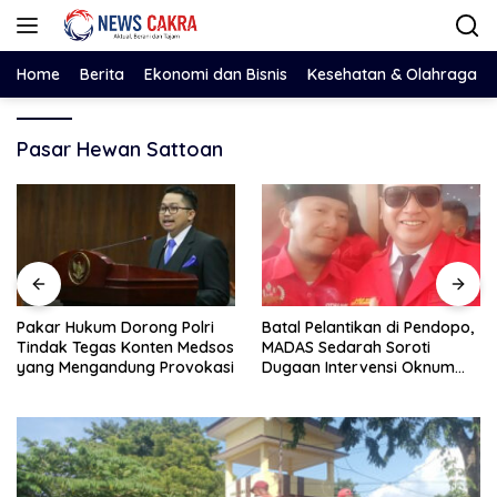
Langsung
ke
konten
Home
Berita
Ekonomi dan Bisnis
Kesehatan & Olahraga
Pasar Hewan Sattoan
Pakar Hukum Dorong Polri
Batal Pelantikan di Pendopo,
Tindak Tegas Konten Medsos
MADAS Sedarah Soroti
yang Mengandung Provokasi
Dugaan Intervensi Oknum
DPRD Kabupaten
Probolinggo