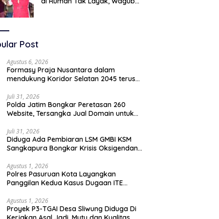
di Rumah Tak Layak, Wagub
LIRA Jatim Semprot Pemkot
Pasuruan Soal Silpa Rp95 Miliar
ular Post
Agustus 6, 2026
Formasy Praja Nusantara dalam
mendukung Koridor Selatan 2045 terus
bergerak dan gandeng Yayasan Mekar
Mitra Indonesia dengan SPEKTANI
Juli 31, 2026
Polda Jatim Bongkar Peretasan 260
Website, Tersangka Jual Domain untuk
Promosi Judi Online
Juli 31, 2026
Diduga Ada Pembiaran LSM GMBI KSM
Sangkapura Bongkar Krisis Oksigendan
Kisruh Sampah Medis
Agustus 1, 2026
Polres Pasuruan Kota Layangkan
Panggilan Kedua Kasus Dugaan ITE
Oknum “Wartawati”
Agustus 1, 2026
Proyek P3-TGAI Desa Sliwung Diduga Di
Kerjakan Asal Jadi ,Mutu dan Kualitas