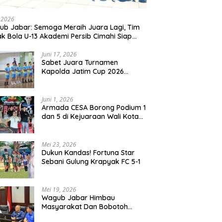
liharaan Kali Lubawang
SEWA LAPAK KULINER HANYA RP
T
ondo Senilai Hampir 1
250.000 UNTUK 15 METER
P
, 2026
r Disorot Warga
b Jabar: Semoga Meraih Juara Lagi, Tim
k Bola U-13 Akademi Persib Cimahi Siap
ang di Gothia Cup 2026
Juni 17, 2026
Sabet Juara Turnamen
Kapolda Jatim Cup 2026
Rayon II, Tim Voli Polres
Probolinggo Tampil
Membanggakan
Juni 1, 2026
Armada CESA Borong Podium 1
dan 5 di Kejuaraan Wali Kota
Surabaya 2026
Mei 23, 2026
Dukun Kandas! Fortuna Star
Sebani Gulung Krapyak FC 5-1
Mei 19, 2026
Wagub Jabar Himbau
Masyarakat Dan Bobotoh
Jaga Kondusifitas Saat Laga