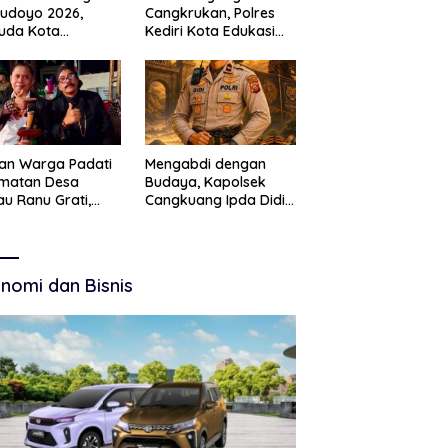
Budoyo 2026,
Cangkrukan, Polres
uda Kota
Kediri Kota Edukasi
ruan Perkuat
Kamtibmas Lewat
akter Kebudayaan
Seni Budaya
 Bebas Narkoba
an Warga Padati
Mengabdi dengan
amatan Desa
Budaya, Kapolsek
u Ranu Grati,
Cangkuang Ipda Didi
h Adat Kritik
Dwi Purnomo Jadi
ajemen Wisata
Inspirasi Masyarakat
kab
nomi dan Bisnis