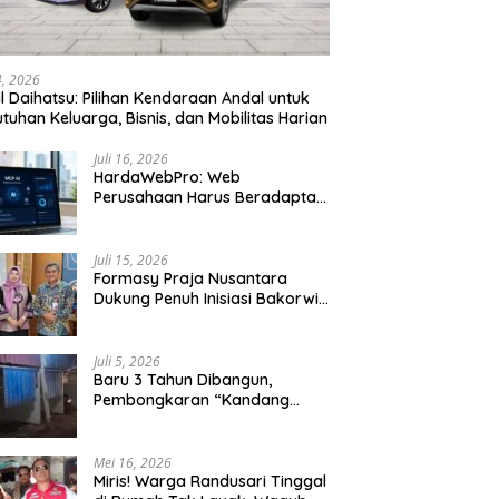
24, 2026
l Daihatsu: Pilihan Kendaraan Andal untuk
tuhan Keluarga, Bisnis, dan Mobilitas Harian
Juli 16, 2026
HardaWebPro: Web
Perusahaan Harus Beradaptasi
dengan MCP AI untuk
Tingkatkan Efektivitas
Operasional
Juli 15, 2026
Formasy Praja Nusantara
Dukung Penuh Inisiasi Bakorwil
Malang Wujudkan Koridor
Selatan 2045
Juli 5, 2026
Baru 3 Tahun Dibangun,
Pembongkaran “Kandang
Macan” Picu Kontroversi Tata
Kelola Aset
Mei 16, 2026
Miris! Warga Randusari Tinggal