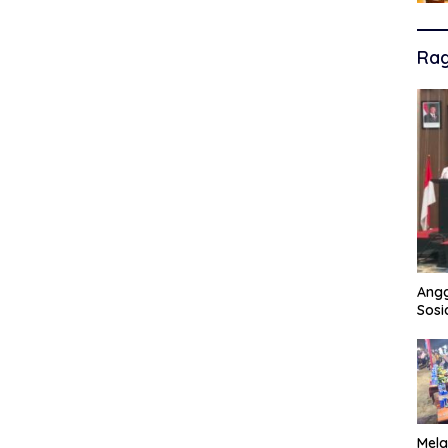
Ra
Angg
Sosi
Mela