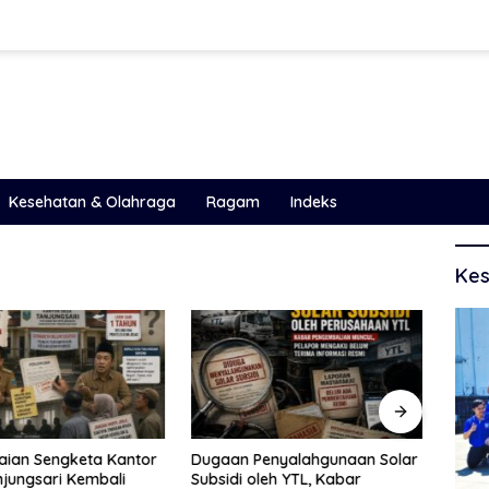
Kesehatan & Olahraga
Ragam
Indeks
Kes
aian Sengketa Kantor
Dugaan Penyalahgunaan Solar
Duga
jungsari Kembali
Subsidi oleh YTL, Kabar
Ilega