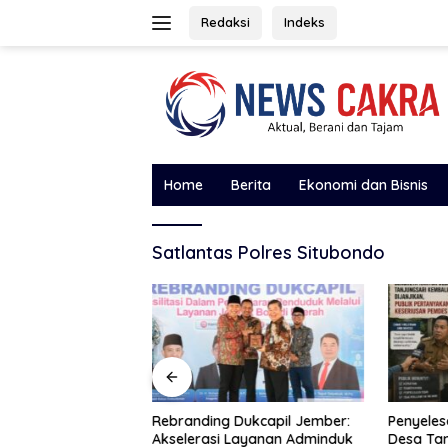
Langsung
Redaksi
Indeks
ke
konten
Home
Berita
Ekonomi dan Bisnis
Satlantas Polres Situbondo
ja Nusantara
Rebranding Dukcapil Jember:
Penyeles
ukung Koridor
Akselerasi Layanan Adminduk
Desa Tan