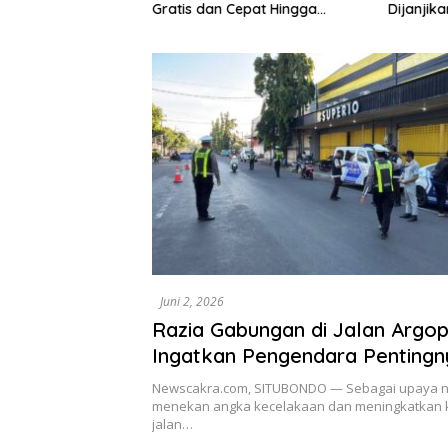
5 terus bergerak
Gratis dan Cepat Hingga
Dijanjik
g Yayasan Mekar
Tingkat Desa
Keseriu
esia dengan
Juni 2, 2026
Razia Gabungan di Jalan Argopu
Ingatkan Pengendara Pentingn
Keselamatan
Newscakra.com, SITUBONDO — Sebagai upaya n
menekan angka kecelakaan dan meningkatkan ke
jalan…