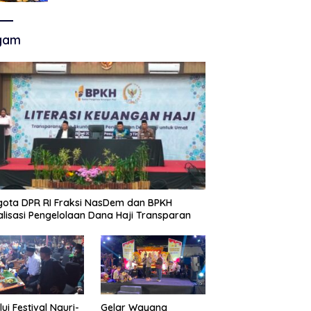
Akhir Super League, Persib
Bandung Menjamu Persijap Di
Stadion GBLA
gam
ota DPR RI Fraksi NasDem dan BPKH
alisasi Pengelolaan Dana Haji Transparan
lui Festival Nguri-
Gelar Wayang