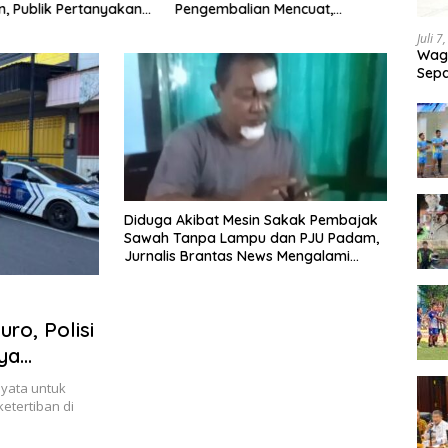
an, Publik Pertanyakan
Pengembalian Mencuat,
Peme
san Pemdes
Pelapor Mengaku Belum
Situb
Juli 7
Terima Informasi Resmi
Milia
Wagu
Sepa
Tand
Diduga Akibat Mesin Sakak Pembajak
Sawah Tanpa Lampu dan PJU Padam,
Jurnalis Brantas News Mengalami
Kecelakaan di Kapongan
ro, Polisi
ya
yata untuk
tertiban di