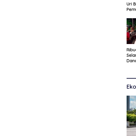
Uri 
Pem
Pasu
Kar
dan
Ribu
Sel
Dana
Toko
Man
Pem
Eko