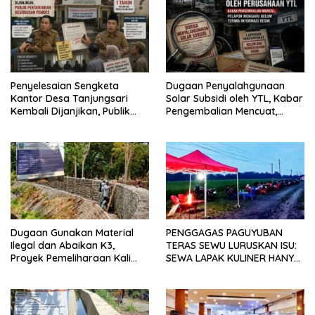
Penyelesaian Sengketa
Dugaan Penyalahgunaan
Kantor Desa Tanjungsari
Solar Subsidi oleh YTL, Kabar
Kembali Dijanjikan, Publik
Pengembalian Mencuat,
Pertanyakan Keseriusan
Pelapor Mengaku Belum
Pemdes
Terima Informasi Resmi
Dugaan Gunakan Material
PENGGAGAS PAGUYUBAN
Ilegal dan Abaikan K3,
TERAS SEWU LURUSKAN ISU:
Proyek Pemeliharaan Kali
SEWA LAPAK KULINER HANYA
Lubawang Situbondo Senilai
RP 250.000 UNTUK 15 METER
Hampir 1 Miliar Disorot
Warga