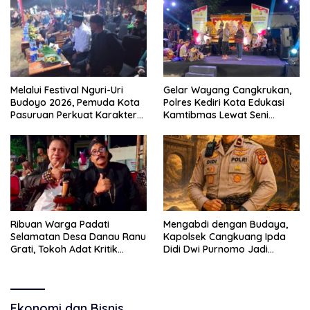
Melalui Festival Nguri-Uri
Gelar Wayang Cangkrukan,
Budoyo 2026, Pemuda Kota
Polres Kediri Kota Edukasi
Pasuruan Perkuat Karakter
Kamtibmas Lewat Seni
Kebudayaan dan Bebas
Budaya
Narkoba
Ribuan Warga Padati
Mengabdi dengan Budaya,
Selamatan Desa Danau Ranu
Kapolsek Cangkuang Ipda
Grati, Tokoh Adat Kritik
Didi Dwi Purnomo Jadi
Manajemen Wisata Pemkab
Inspirasi Masyarakat
Ekonomi dan Bisnis