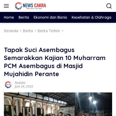
Langsung
ke
konten
Home
Berita
Ekonomi dan Bisnis
Kesehatan & Olahraga
Beranda
Berita
Berita Terkini
Tapak Suci Asembagus
Semarakkan Kajian 10 Muharram
PCM Asembagus di Masjid
Mujahidin Perante
Redaksi
Juni 24, 2026