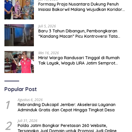
Formasy Praja Nusantara Dukung Penuh
Inisiasi Bakorwil Malang Wujudkan Koridor
Selatan 2045
Juli 5, 2026
Baru 3 Tahun Dibangun, Pembongkaran
“Kandang Macan” Picu Kontroversi Tata
Kelola Aset
Mei 16, 2026
Miris! Warga Randusari Tinggal di Rumah
Tak Layak, Wagub LIRA Jatim Semprot
Pemkot Pasuruan Soal Silpa Rp95 Miliar
Popular Post
1
Agustus 6, 2026
Rebranding Dukcapil Jember: Akselerasi Layanan
Adminduk Gratis dan Cepat Hingga Tingkat Desa
2
Juli 31, 2026
Polda Jatim Bongkar Peretasan 260 Website,
Tersangka Jual Domain untuk Promosi Judi Online