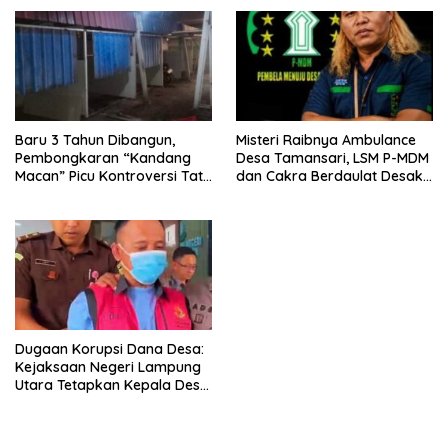
Baru 3 Tahun Dibangun,
Misteri Raibnya Ambulance
Pembongkaran “Kandang
Desa Tamansari, LSM P-MDM
Macan” Picu Kontroversi Tata
dan Cakra Berdaulat Desak
Kelola Aset
APH Periksa Kades
Dugaan Korupsi Dana Desa:
Kejaksaan Negeri Lampung
Utara Tetapkan Kepala Desa
Kedaton sebagai Tersangka