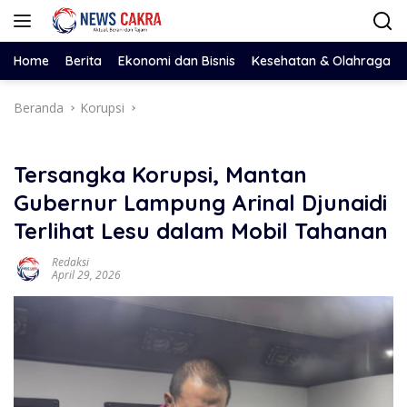
Langsung
ke
konten
Home
Berita
Ekonomi dan Bisnis
Kesehatan & Olahraga
Beranda
Korupsi
Tersangka Korupsi, Mantan
Gubernur Lampung Arinal Djunaidi
Terlihat Lesu dalam Mobil Tahanan
Redaksi
April 29, 2026