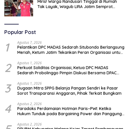
Miris! Warga Randusari Tinggal di Rumah
Tak Layak, Wagub LIRA Jatim Semprot
Pemkot Pasuruan Soal Silpa Rp95 Miliar
Popular Post
1
Agustus 7, 2026
Pelantikan DPC MADAS Sedarah Situbondo Berlangsung
Meriah, Ketum Jatim Tekankan Peran Organisasi untuk
Membela Masyarakat
2
Agustus 1, 2026
Perkuat Soliditas Organisasi, Ketua DPC MADAS
Sedarah Probolinggo Pimpin Diskusi Bersama DPAC
Wilayah Timur
3
Agustus 1, 2026
Dugaan Mitra SPPG Belanja Pangan Sendiri ke Pasar
Sorot Transparansi Anggaran, Pihak Terkait Bungkam
4
Agustus 2, 2026
Paradoks Perdamaian Hotman Paris–PWI: Ketika
Hukum Tunduk pada Bargaining Power dan Panggung
Elit
Agustus 2, 2026