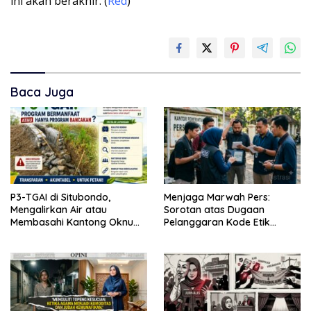
ini akan berakhir. (
Red
)
Baca Juga
P3-TGAI di Situbondo,
Menjaga Marwah Pers:
Mengalirkan Air atau
Sorotan atas Dugaan
Membasahi Kantong Oknum
Pelanggaran Kode Etik
?
Oknum Wartawati