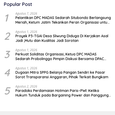
Popular Post
1
Agustus 7, 2026
Pelantikan DPC MADAS Sedarah Situbondo Berlangsung
Meriah, Ketum Jatim Tekankan Peran Organisasi untuk
Membela Masyarakat
2
Agustus 1, 2026
Proyek P3-TGAI Desa Sliwung Diduga Di Kerjakan Asal
Jadi ,Mutu dan Kualitas Jadi Sorotan
3
Agustus 1, 2026
Perkuat Soliditas Organisasi, Ketua DPC MADAS
Sedarah Probolinggo Pimpin Diskusi Bersama DPAC
Wilayah Timur
4
Agustus 1, 2026
Dugaan Mitra SPPG Belanja Pangan Sendiri ke Pasar
Sorot Transparansi Anggaran, Pihak Terkait Bungkam
5
Agustus 2, 2026
Paradoks Perdamaian Hotman Paris–PWI: Ketika
Hukum Tunduk pada Bargaining Power dan Panggung
Elit