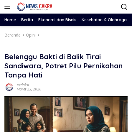
Langsung
ke
konten
Home
Berita
Ekonomi dan Bisnis
Kesehatan & Olahraga
Beranda
Opini
Belenggu Bakti di Balik Tirai
Sandiwara, Potret Pilu Pernikahan
Tanpa Hati
Redaksi
Maret 23, 2026