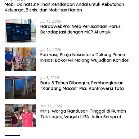
Mobil Daihatsu: Pilihan Kendaraan Andal untuk Kebutuhan
Keluarga, Bisnis, dan Mobilitas Harian
Juli 16, 2026
HardaWebPro: Web Perusahaan Harus
Beradaptasi dengan MCP AI untuk
Tingkatkan Efektivitas Operasional
Juli 15, 2026
Formasy Praja Nusantara Dukung Penuh
Inisiasi Bakorwil Malang Wujudkan Koridor
Selatan 2045
Juli 5, 2026
Baru 3 Tahun Dibangun, Pembongkaran
“Kandang Macan” Picu Kontroversi Tata
Kelola Aset
Mei 16, 2026
Miris! Warga Randusari Tinggal di Rumah
Tak Layak, Wagub LIRA Jatim Semprot
Pemkot Pasuruan Soal Silpa Rp95 Miliar