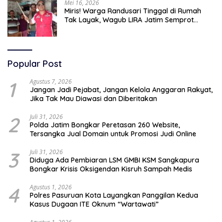
Mei 16, 2026
Miris! Warga Randusari Tinggal di Rumah
Tak Layak, Wagub LIRA Jatim Semprot
Pemkot Pasuruan Soal Silpa Rp95 Miliar
Popular Post
1
Agustus 7, 2026
Jangan Jadi Pejabat, Jangan Kelola Anggaran Rakyat,
Jika Tak Mau Diawasi dan Diberitakan
2
Juli 31, 2026
Polda Jatim Bongkar Peretasan 260 Website,
Tersangka Jual Domain untuk Promosi Judi Online
3
Juli 31, 2026
Diduga Ada Pembiaran LSM GMBI KSM Sangkapura
Bongkar Krisis Oksigendan Kisruh Sampah Medis
4
Agustus 1, 2026
Polres Pasuruan Kota Layangkan Panggilan Kedua
Kasus Dugaan ITE Oknum “Wartawati”