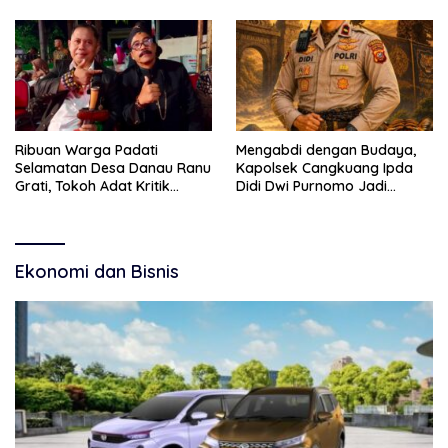
Kebudayaan dan Bebas
Budaya
Narkoba
Ribuan Warga Padati
Mengabdi dengan Budaya,
Selamatan Desa Danau Ranu
Kapolsek Cangkuang Ipda
Grati, Tokoh Adat Kritik
Didi Dwi Purnomo Jadi
Manajemen Wisata Pemkab
Inspirasi Masyarakat
Ekonomi dan Bisnis