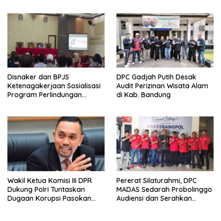
Hingga Tingkat Desa
Wagub LIRA Jatim
Disnaker dan BPJS
DPC Gadjah Putih Desak
Ketenagakerjaan Sosialisasi
Audit Perizinan Wisata Alam
Program Perlindungan
di Kab. Bandung
Pekerja Rentan
Wakil Ketua Komisi III DPR
Pererat Silaturahmi, DPC
Dukung Polri Tuntaskan
MADAS Sedarah Probolinggo
Dugaan Korupsi Pasokan
Audiensi dan Serahkan
Batu Bara Penyebab
Berkas ke Kesbangpol
Blackout