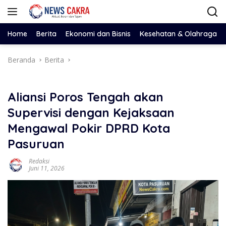
Langsung
ke
konten
Home
Berita
Ekonomi dan Bisnis
Kesehatan & Olahraga
Beranda
Berita
Aliansi Poros Tengah akan
Supervisi dengan Kejaksaan
Mengawal Pokir DPRD Kota
Pasuruan
Redaksi
Juni 11, 2026