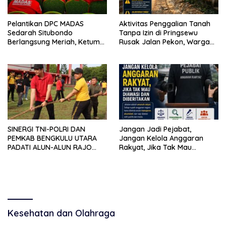
Pelantikan DPC MADAS
Aktivitas Penggalian Tanah
Sedarah Situbondo
Tanpa Izin di Pringsewu
Berlangsung Meriah, Ketum
Rusak Jalan Pekon, Warga
Jatim Tekankan Peran
Desak Aparat Bertindak
Organisasi untuk Membela
Masyarakat
SINERGI TNI-POLRI DAN
Jangan Jadi Pejabat,
PEMKAB BENGKULU UTARA
Jangan Kelola Anggaran
PADATI ALUN-ALUN RAJO
Rakyat, Jika Tak Mau
MALIN PADUKO, GELAR APEL
Diawasi dan Diberitakan
DAN LOMBA HUT RI KE-81
Kesehatan dan Olahraga