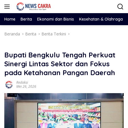
Langsung
ke
konten
Home
Berita
Ekonomi dan Bisnis
Kesehatan & Olahraga
Beranda
Berita
Berita Terkini
Bupati Bengkulu Tengah Perkuat
Sinergi Lintas Sektor dan Fokus
pada Ketahanan Pangan Daerah
Redaksi
Mei 26, 2026