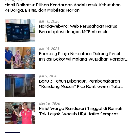
Mobil Daihatsu: Pilihan Kendaraan Andal untuk Kebutuhan
Keluarga, Bisnis, dan Mobilitas Harian
Juli 16, 2026
HardaWebPro: Web Perusahaan Harus
Beradaptasi dengan MCP AI untuk
Tingkatkan Efektivitas Operasional
Juli 15, 2026
Formasy Praja Nusantara Dukung Penuh
Inisiasi Bakorwil Malang Wujudkan Koridor
Selatan 2045
Juli 5, 2026
Baru 3 Tahun Dibangun, Pembongkaran
“Kandang Macan” Picu Kontroversi Tata
Kelola Aset
Mei 16, 2026
Miris! Warga Randusari Tinggal di Rumah
Tak Layak, Wagub LIRA Jatim Semprot
Pemkot Pasuruan Soal Silpa Rp95 Miliar