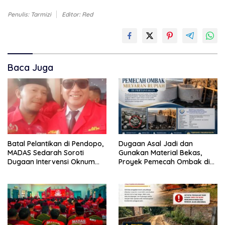
Penulis: Tarmizi
Editor: Red
Baca Juga
Batal Pelantikan di Pendopo,
Dugaan Asal Jadi dan
MADAS Sedarah Soroti
Gunakan Material Bekas,
Dugaan Intervensi Oknum
Proyek Pemecah Ombak di
DPRD Kabupaten
BPAP Situbondo Menjadi
Probolinggo
Sorotan Publik