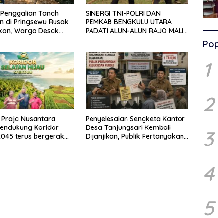
s Penggalian Tanah
SINERGI TNI-POLRI DAN
in di Pringsewu Rusak
PEMKAB BENGKULU UTARA
ekon, Warga Desak
PADATI ALUN-ALUN RAJO MALIN
ertindak
PADUKO, GELAR APEL DAN
Pop
LOMBA HUT RI KE-81
1
2
 Praja Nusantara
Penyelesaian Sengketa Kantor
endukung Koridor
Desa Tanjungsari Kembali
3
2045 terus bergerak
Dijanjikan, Publik Pertanyakan
deng Yayasan Mekar
Keseriusan Pemdes
donesia dengan
I
4
5