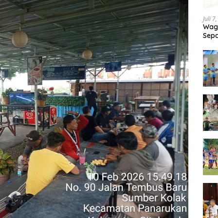
Juli 7
Wagu
Sepa
Tand