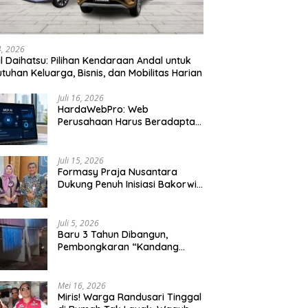
24, 2026
l Daihatsu: Pilihan Kendaraan Andal untuk
tuhan Keluarga, Bisnis, dan Mobilitas Harian
Juli 16, 2026
HardaWebPro: Web
Perusahaan Harus Beradaptasi
dengan MCP AI untuk
Tingkatkan Efektivitas
Operasional
Juli 15, 2026
Formasy Praja Nusantara
Dukung Penuh Inisiasi Bakorwil
Malang Wujudkan Koridor
Selatan 2045
Juli 5, 2026
Baru 3 Tahun Dibangun,
Pembongkaran “Kandang
Macan” Picu Kontroversi Tata
Kelola Aset
Mei 16, 2026
Miris! Warga Randusari Tinggal