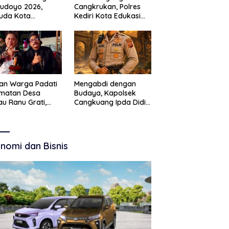
Budoyo 2026,
Cangkrukan, Polres
uda Kota
Kediri Kota Edukasi
ruan Perkuat
Kamtibmas Lewat
akter Kebudayaan
Seni Budaya
 Bebas Narkoba
an Warga Padati
Mengabdi dengan
amatan Desa
Budaya, Kapolsek
u Ranu Grati,
Cangkuang Ipda Didi
h Adat Kritik
Dwi Purnomo Jadi
ajemen Wisata
Inspirasi Masyarakat
kab
nomi dan Bisnis