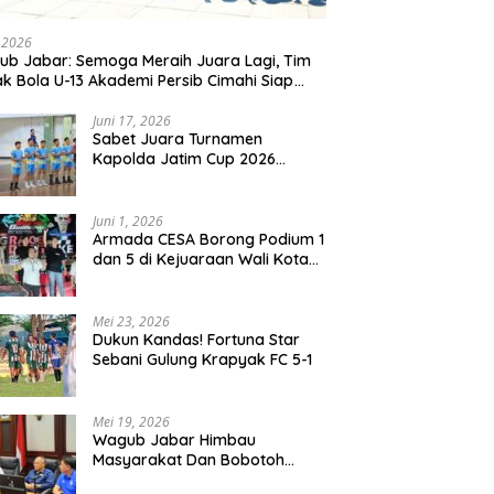
, 2026
b Jabar: Semoga Meraih Juara Lagi, Tim
k Bola U-13 Akademi Persib Cimahi Siap
ang di Gothia Cup 2026
Juni 17, 2026
Sabet Juara Turnamen
Kapolda Jatim Cup 2026
Rayon II, Tim Voli Polres
Probolinggo Tampil
Membanggakan
Juni 1, 2026
Armada CESA Borong Podium 1
dan 5 di Kejuaraan Wali Kota
Surabaya 2026
Mei 23, 2026
Dukun Kandas! Fortuna Star
Sebani Gulung Krapyak FC 5-1
Mei 19, 2026
Wagub Jabar Himbau
Masyarakat Dan Bobotoh
Jaga Kondusifitas Saat Laga