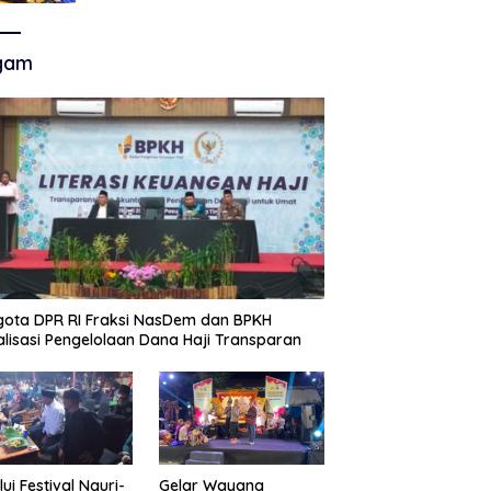
Akhir Super League, Persib
Bandung Menjamu Persijap Di
Stadion GBLA
gam
ota DPR RI Fraksi NasDem dan BPKH
alisasi Pengelolaan Dana Haji Transparan
lui Festival Nguri-
Gelar Wayang