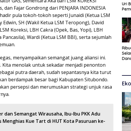
nator GAS, sementara Aka dari LSM KOREKSI
Uri 
s, dan Fajar Gondrong dari PENJARA INDONESIA
Pem
Pasu
 hadir pula tokoh-tokoh seperti Junaidi (Ketua LSM
Kar
y Edwin, SH (Wakil Ketua LSM Teropong), David
dan
 LSM Koreksi, LBH Cakra (Opek, Bas, Yopi), LBH
Pancasila), Wardi (Ketua LSM BBI), serta sejumlah
temuan.
Ribu
Sel
egas, menyampaikan semangat juang aliansi ini.
Dana
Toko
l. Kita menolak untuk sekadar menjadi penonton
Man
bagai putra daerah, sudah sepantasnya kita turut
Pem
kan berdampak besar bagi Kabupaten Situbondo.
Eko
akan persepsi dan merumuskan strategi unjuk rasa
rnya.
ner dan Semangat Wirausaha, Ibu-Ibu PKK Adu
as Menghias Kue Tart di HUT Kota Pasuruan ke-