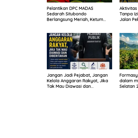
Pelantikan DPC MADAS
Aktivita
Sedarah Situbondo
Tanpa Iz
Berlangsung Meriah, Ketum
Jalan P
Jatim Tekankan Peran
Aparat B
Organisasi untuk Membela
Masyarakat
Jangan Jadi Pejabat, Jangan
Formasy
Kelola Anggaran Rakyat, Jika
dalam m
Tak Mau Diawasi dan
Selatan 
Diberitakan
dan gan
Mitra In
SPEKTAN