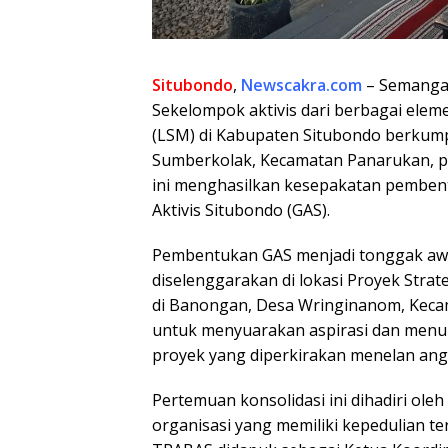
Situbondo
,
Newscakra.com
– Semangat
Sekelompok aktivis dari berbagai ele
(LSM) di Kabupaten Situbondo berkump
Sumberkolak, Kecamatan Panarukan, pa
ini menghasilkan kesepakatan pembent
Aktivis Situbondo (GAS).
Pembentukan GAS menjadi tonggak awa
diselenggarakan di lokasi Proyek Strat
di Banongan, Desa Wringinanom, Kecam
untuk menyuarakan aspirasi dan menun
proyek yang diperkirakan menelan angga
Pertemuan konsolidasi ini dihadiri ole
organisasi yang memiliki kepedulian 