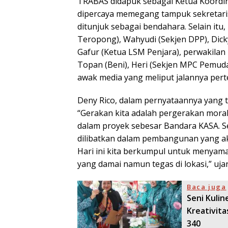
TRABAS didapuk sebagai Ketua Koordi
dipercaya memegang tampuk sekretari
ditunjuk sebagai bendahara. Selain itu,
Teropong), Wahyudi (Sekjen DPP), Dick
Gafur (Ketua LSM Penjara), perwakilan
Topan (Beni), Heri (Sekjen MPC Pemuda 
awak media yang meliput jalannya per
Deny Rico, dalam pernyataannya yang t
“Gerakan kita adalah pergerakan mora
dalam proyek sebesar Bandara KASA. Se
dilibatkan dalam pembangunan yang a
Hari ini kita berkumpul untuk menyam
yang damai namun tegas di lokasi,” uja
Baca juga
Seni Kuli
Kreativit
340