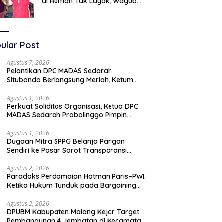
di Rumah Tak Layak, Wagub
LIRA Jatim Semprot Pemkot
Pasuruan Soal Silpa Rp95 Miliar
ular Post
Agustus 7, 2026
Pelantikan DPC MADAS Sedarah
Situbondo Berlangsung Meriah, Ketum
Jatim Tekankan Peran Organisasi untuk
Membela Masyarakat
Agustus 1, 2026
Perkuat Soliditas Organisasi, Ketua DPC
MADAS Sedarah Probolinggo Pimpin
Diskusi Bersama DPAC Wilayah Timur
Agustus 1, 2026
Dugaan Mitra SPPG Belanja Pangan
Sendiri ke Pasar Sorot Transparansi
Anggaran, Pihak Terkait Bungkam
Agustus 2, 2026
Paradoks Perdamaian Hotman Paris–PWI:
Ketika Hukum Tunduk pada Bargaining
Power dan Panggung Elit
Agustus 2, 2026
DPUBM Kabupaten Malang Kejar Target
Pembangunan 4 Jembatan di Kecamatan