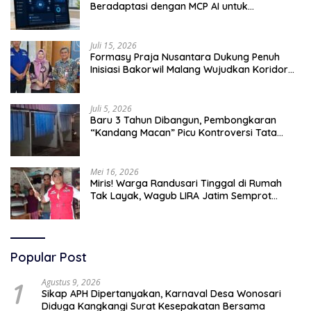
Beradaptasi dengan MCP AI untuk
Tingkatkan Efektivitas Operasional
Juli 15, 2026
Formasy Praja Nusantara Dukung Penuh
Inisiasi Bakorwil Malang Wujudkan Koridor
Selatan 2045
Juli 5, 2026
Baru 3 Tahun Dibangun, Pembongkaran
“Kandang Macan” Picu Kontroversi Tata
Kelola Aset
Mei 16, 2026
Miris! Warga Randusari Tinggal di Rumah
Tak Layak, Wagub LIRA Jatim Semprot
Pemkot Pasuruan Soal Silpa Rp95 Miliar
Popular Post
1
Agustus 9, 2026
Sikap APH Dipertanyakan, Karnaval Desa Wonosari
Diduga Kangkangi Surat Kesepakatan Bersama