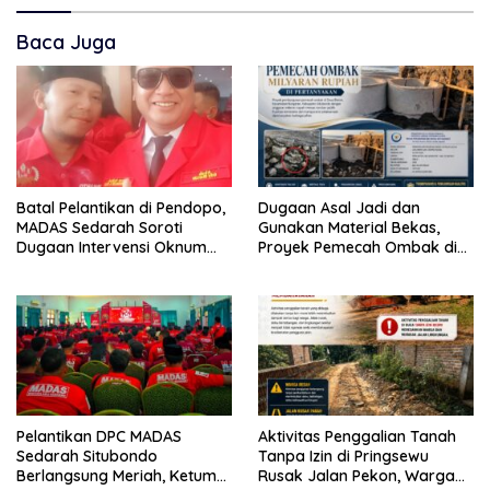
Baca Juga
Batal Pelantikan di Pendopo,
Dugaan Asal Jadi dan
MADAS Sedarah Soroti
Gunakan Material Bekas,
Dugaan Intervensi Oknum
Proyek Pemecah Ombak di
DPRD Kabupaten
BPAP Situbondo Menjadi
Probolinggo
Sorotan Publik
Pelantikan DPC MADAS
Aktivitas Penggalian Tanah
Sedarah Situbondo
Tanpa Izin di Pringsewu
Berlangsung Meriah, Ketum
Rusak Jalan Pekon, Warga