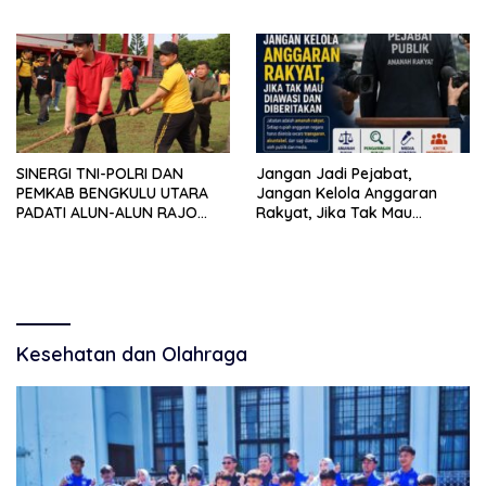
Jatim Tekankan Peran
Desak Aparat Bertindak
Organisasi untuk Membela
Masyarakat
SINERGI TNI-POLRI DAN
Jangan Jadi Pejabat,
PEMKAB BENGKULU UTARA
Jangan Kelola Anggaran
PADATI ALUN-ALUN RAJO
Rakyat, Jika Tak Mau
MALIN PADUKO, GELAR APEL
Diawasi dan Diberitakan
DAN LOMBA HUT RI KE-81
Kesehatan dan Olahraga