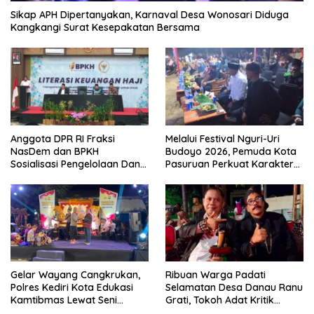
Sikap APH Dipertanyakan, Karnaval Desa Wonosari Diduga
Kangkangi Surat Kesepakatan Bersama
Anggota DPR RI Fraksi
Melalui Festival Nguri-Uri
NasDem dan BPKH
Budoyo 2026, Pemuda Kota
Sosialisasi Pengelolaan Dana
Pasuruan Perkuat Karakter
Haji Transparan
Kebudayaan dan Bebas
Narkoba
Gelar Wayang Cangkrukan,
Ribuan Warga Padati
Polres Kediri Kota Edukasi
Selamatan Desa Danau Ranu
Kamtibmas Lewat Seni
Grati, Tokoh Adat Kritik
Budaya
Manajemen Wisata Pemkab