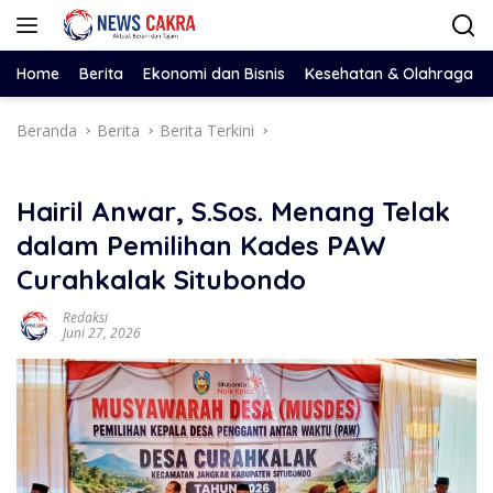
Langsung
ke
konten
Home
Berita
Ekonomi dan Bisnis
Kesehatan & Olahraga
Beranda
Berita
Berita Terkini
Hairil Anwar, S.Sos. Menang Telak
dalam Pemilihan Kades PAW
Curahkalak Situbondo
Redaksi
Juni 27, 2026