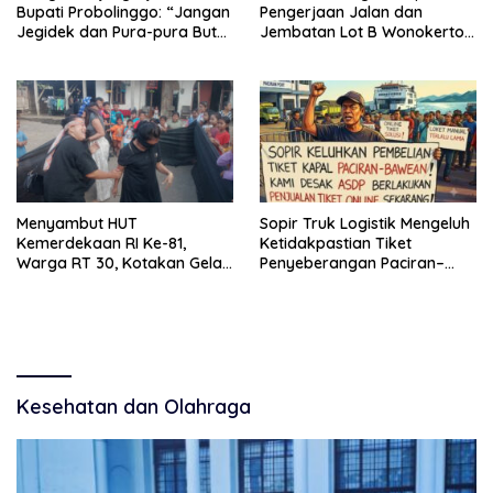
Bupati Probolinggo: “Jangan
Pengerjaan Jalan dan
Jegidek dan Pura-pura Buta”
Jembatan Lot B Wonokerto–
Soal Jalan Desa Hancur
Balekambang
Dihajar Tambang
Menyambut HUT
Sopir Truk Logistik Mengeluh
Kemerdekaan RI Ke-81,
Ketidakpastian Tiket
Warga RT 30, Kotakan Gelar
Penyeberangan Paciran–
Berbagai Lomba
Bawean, Desak ASDP
Terapkan Sistem Online
Kesehatan dan Olahraga