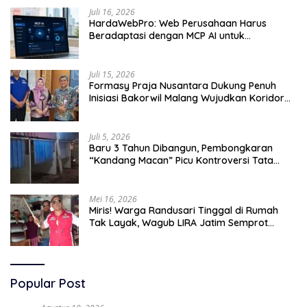
Juli 16, 2026
HardaWebPro: Web Perusahaan Harus
Beradaptasi dengan MCP AI untuk
Tingkatkan Efektivitas Operasional
Juli 15, 2026
Formasy Praja Nusantara Dukung Penuh
Inisiasi Bakorwil Malang Wujudkan Koridor
Selatan 2045
Juli 5, 2026
Baru 3 Tahun Dibangun, Pembongkaran
“Kandang Macan” Picu Kontroversi Tata
Kelola Aset
Mei 16, 2026
Miris! Warga Randusari Tinggal di Rumah
Tak Layak, Wagub LIRA Jatim Semprot
Pemkot Pasuruan Soal Silpa Rp95 Miliar
Popular Post