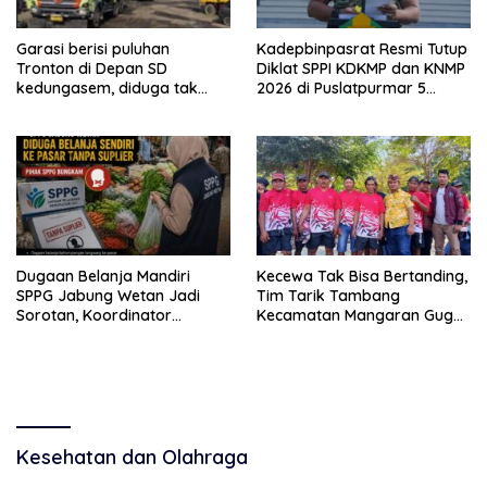
Garasi berisi puluhan
Kadepbinpasrat Resmi Tutup
Tronton di Depan SD
Diklat SPPI KDKMP dan KNMP
kedungasem, diduga tak
2026 di Puslatpurmar 5
kantongi ijin dan resahkan
Baluran
warga
Dugaan Belanja Mandiri
Kecewa Tak Bisa Bertanding,
SPPG Jabung Wetan Jadi
Tim Tarik Tambang
Sorotan, Koordinator
Kecamatan Mangaran Gugur
Kabupaten Sebut Sudah
Sebelum Bertarung di Lomba
Ditegur Sesuai SOP
HUT RI
Kesehatan dan Olahraga