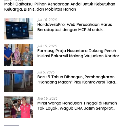
Mobil Daihatsu: Pilihan Kendaraan Andal untuk Kebutuhan
Keluarga, Bisnis, dan Mobilitas Harian
Juli 16, 2026
HardaWebPro: Web Perusahaan Harus
Beradaptasi dengan MCP AI untuk
Tingkatkan Efektivitas Operasional
Juli 15, 2026
Formasy Praja Nusantara Dukung Penuh
Inisiasi Bakorwil Malang Wujudkan Koridor
Selatan 2045
Juli 5, 2026
Baru 3 Tahun Dibangun, Pembongkaran
“Kandang Macan” Picu Kontroversi Tata
Kelola Aset
Mei 16, 2026
Miris! Warga Randusari Tinggal di Rumah
Tak Layak, Wagub LIRA Jatim Semprot
Pemkot Pasuruan Soal Silpa Rp95 Miliar