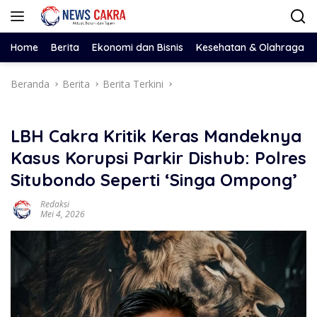
Langsung
ke
konten
Home
Berita
Ekonomi dan Bisnis
Kesehatan & Olahraga
Beranda
Berita
Berita Terkini
LBH Cakra Kritik Keras Mandeknya
Kasus Korupsi Parkir Dishub: Polres
Situbondo Seperti ‘Singa Ompong’
Redaksi
Mei 4, 2026