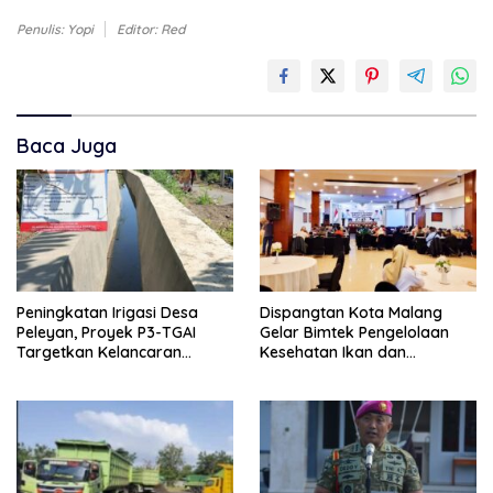
Penulis: Yopi
Editor: Red
Baca Juga
Peningkatan Irigasi Desa
Dispangtan Kota Malang
Peleyan, Proyek P3-TGAI
Gelar Bimtek Pengelolaan
Targetkan Kelancaran
Kesehatan Ikan dan
Pengairan Pertanian
Lingkungan Budidaya