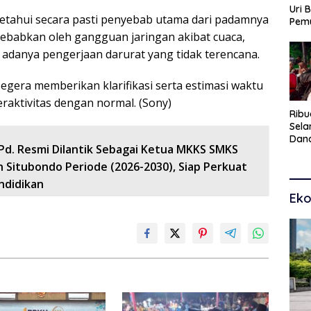
Uri 
iketahui secara pasti penyebab utama dari padamnya
Pem
Pasu
 disebabkan oleh gangguan jaringan akibat cuaca,
Kar
u adanya pengerjaan darurat yang tidak terencana.
dan
gera memberikan klarifikasi serta estimasi waktu
raktivitas dengan normal. (Sony)
Ribu
Sel
Dana
.Pd. Resmi Dilantik Sebagai Ketua MKKS SMKS
Toko
Man
 Situbondo Periode (2026-2030), Siap Perkuat
Pem
ndidikan
Eko