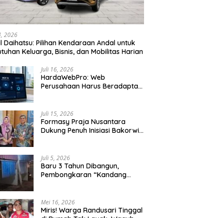
24, 2026
l Daihatsu: Pilihan Kendaraan Andal untuk
tuhan Keluarga, Bisnis, dan Mobilitas Harian
Juli 16, 2026
HardaWebPro: Web
Perusahaan Harus Beradaptasi
dengan MCP AI untuk
Tingkatkan Efektivitas
Operasional
Juli 15, 2026
Formasy Praja Nusantara
Dukung Penuh Inisiasi Bakorwil
Malang Wujudkan Koridor
Selatan 2045
Juli 5, 2026
Baru 3 Tahun Dibangun,
Pembongkaran “Kandang
Macan” Picu Kontroversi Tata
Kelola Aset
Mei 16, 2026
Miris! Warga Randusari Tinggal