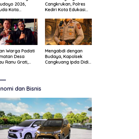
Budoyo 2026,
Cangkrukan, Polres
uda Kota
Kediri Kota Edukasi
ruan Perkuat
Kamtibmas Lewat
akter Kebudayaan
Seni Budaya
 Bebas Narkoba
an Warga Padati
Mengabdi dengan
amatan Desa
Budaya, Kapolsek
u Ranu Grati,
Cangkuang Ipda Didi
h Adat Kritik
Dwi Purnomo Jadi
ajemen Wisata
Inspirasi Masyarakat
kab
nomi dan Bisnis