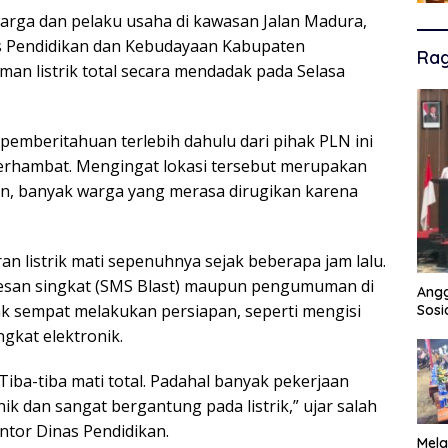
arga dan pelaku usaha di kawasan Jalan Madura,
as Pendidikan dan Kebudayaan Kabupaten
Ra
an listrik total secara mendadak pada Selasa
emberitahuan terlebih dahulu dari pihak PLN ini
terhambat. Mengingat lokasi tersebut merupakan
n, banyak warga yang merasa dirugikan karena
an listrik mati sepenuhnya sejak beberapa jam lalu.
 pesan singkat (SMS Blast) maupun pengumuman di
Angg
ak sempat melakukan persiapan, seperti mengisi
Sosi
kat elektronik.
Tiba-tiba mati total. Padahal banyak pekerjaan
 dan sangat bergantung pada listrik,” ujar salah
ntor Dinas Pendidikan.
Mela