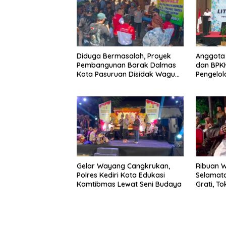
Diduga Bermasalah, Proyek
Anggota 
Pembangunan Barak Dalmas
dan BPKH
Kota Pasuruan Disidak Wagub
Pengelol
LIRA Jatim
Transpa
Gelar Wayang Cangkrukan,
Ribuan W
Polres Kediri Kota Edukasi
Selamat
Kamtibmas Lewat Seni Budaya
Grati, To
Manajem