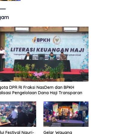
Akhir Super League, Persib
Bandung Menjamu Persijap Di
Stadion GBLA
gam
ota DPR RI Fraksi NasDem dan BPKH
alisasi Pengelolaan Dana Haji Transparan
lui Festival Nguri-
Gelar Wayang