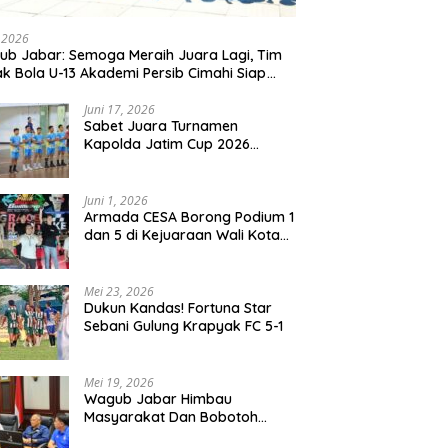
, 2026
b Jabar: Semoga Meraih Juara Lagi, Tim
k Bola U-13 Akademi Persib Cimahi Siap
ang di Gothia Cup 2026
Juni 17, 2026
Sabet Juara Turnamen
Kapolda Jatim Cup 2026
Rayon II, Tim Voli Polres
Probolinggo Tampil
Membanggakan
Juni 1, 2026
Armada CESA Borong Podium 1
dan 5 di Kejuaraan Wali Kota
Surabaya 2026
Mei 23, 2026
Dukun Kandas! Fortuna Star
Sebani Gulung Krapyak FC 5-1
Mei 19, 2026
Wagub Jabar Himbau
Masyarakat Dan Bobotoh
Jaga Kondusifitas Saat Laga