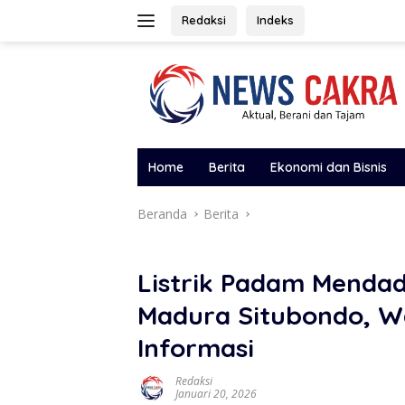
Langsung
Redaksi
Indeks
ke
konten
Home
Berita
Ekonomi dan Bisnis
Beranda
Berita
Listrik Padam Mendad
Madura Situbondo, W
Informasi
Redaksi
Januari 20, 2026