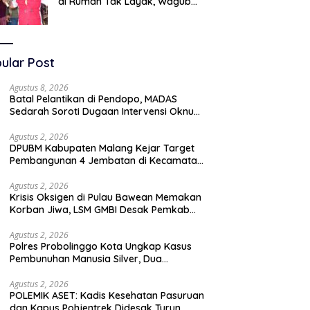
di Rumah Tak Layak, Wagub
LIRA Jatim Semprot Pemkot
Pasuruan Soal Silpa Rp95 Miliar
ular Post
Agustus 8, 2026
Batal Pelantikan di Pendopo, MADAS
Sedarah Soroti Dugaan Intervensi Oknum
DPRD Kabupaten Probolinggo
Agustus 2, 2026
DPUBM Kabupaten Malang Kejar Target
Pembangunan 4 Jembatan di Kecamatan
Bantur
Agustus 2, 2026
Krisis Oksigen di Pulau Bawean Memakan
Korban Jiwa, LSM GMBI Desak Pemkab
Gresik Ambil Langkah Darurat
Agustus 2, 2026
Polres Probolinggo Kota Ungkap Kasus
Pembunuhan Manusia Silver, Dua
Tersangka Diamankan
Agustus 2, 2026
POLEMIK ASET: Kadis Kesehatan Pasuruan
dan Kapus Pohjentrek Didesak Turun