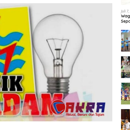
Juli 7
Wagu
Sepa
Tand