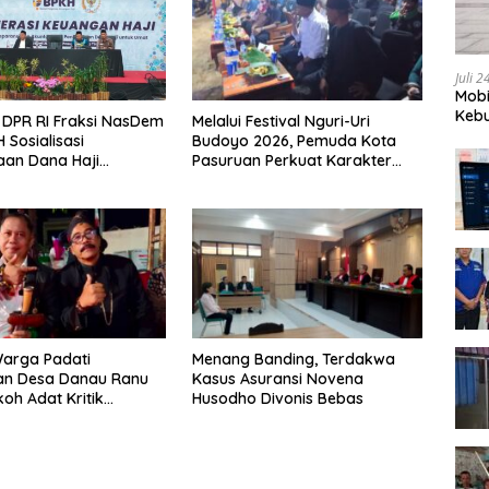
Juli 
Mobi
Kebu
Melalui Festival Nguri-Uri
DPR RI Fraksi NasDem
Budoyo 2026, Pemuda Kota
 Sosialisasi
Pasuruan Perkuat Karakter
aan Dana Haji
Kebudayaan dan Bebas
ran
Narkoba
arga Padati
Menang Banding, Terdakwa
an Desa Danau Ranu
Kasus Asuransi Novena
koh Adat Kritik
Husodho Divonis Bebas
en Wisata Pemkab