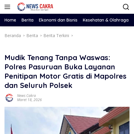
Langsung
ke
konten
Home
Berita
Ekonomi dan Bisnis
Kesehatan & Olahraga
Beranda
Berita
Berita Terkini
Mudik Tenang Tanpa Waswas:
Polres Pasuruan Buka Layanan
Penitipan Motor Gratis di Mapolres
dan Seluruh Polsek
News Cakra
Maret 18, 2026