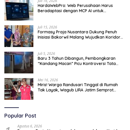
Juli 16, 2026
HardaWebPro: Web Perusahaan Harus
Beradaptasi dengan MCP AI untuk
Tingkatkan Efektivitas Operasional
Juli 15, 2026
Formasy Praja Nusantara Dukung Penuh
Inisiasi Bakorwil Malang Wujudkan Koridor
Selatan 2045
Juli 5, 2026
Baru 3 Tahun Dibangun, Pembongkaran
“Kandang Macan” Picu Kontroversi Tata
Kelola Aset
Mei 16, 2026
Miris! Warga Randusari Tinggal di Rumah
Tak Layak, Wagub LIRA Jatim Semprot
Pemkot Pasuruan Soal Silpa Rp95 Miliar
Popular Post
Agustus 6, 2026