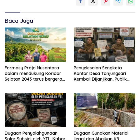
Baca Juga
Formasy Praja Nusantara
Penyelesaian Sengketa
dalam mendukung Koridor
Kantor Desa Tanjungsari
Selatan 2045 terus bergerak
Kembali Dijanjikan, Publik
dan gandeng Yayasan
Pertanyakan Keseriusan
Mekar Mitra Indonesia
Pemdes
dengan SPEKTANI
Dugaan Penyalahgunaan
Dugaan Gunakan Material
Solar Subsidi oleh YTL, Kabar
Ilegal dan Abaikan K3,