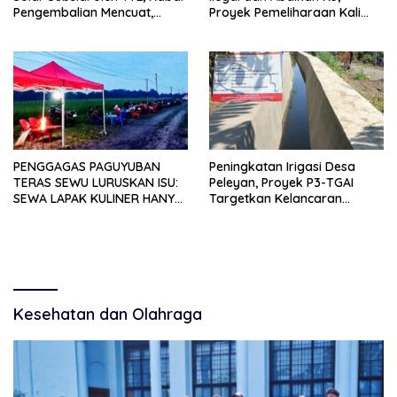
Pengembalian Mencuat,
Proyek Pemeliharaan Kali
Pelapor Mengaku Belum
Lubawang Situbondo Senilai
Terima Informasi Resmi
Hampir 1 Miliar Disorot
Warga
PENGGAGAS PAGUYUBAN
Peningkatan Irigasi Desa
TERAS SEWU LURUSKAN ISU:
Peleyan, Proyek P3-TGAI
SEWA LAPAK KULINER HANYA
Targetkan Kelancaran
RP 250.000 UNTUK 15 METER
Pengairan Pertanian
Kesehatan dan Olahraga