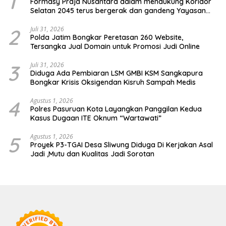
1
Formasy Praja Nusantara dalam mendukung Koridor
Selatan 2045 terus bergerak dan gandeng Yayasan
Mekar Mitra Indonesia dengan SPEKTANI
2
Juli 31, 2026
Polda Jatim Bongkar Peretasan 260 Website,
Tersangka Jual Domain untuk Promosi Judi Online
3
Juli 31, 2026
Diduga Ada Pembiaran LSM GMBI KSM Sangkapura
Bongkar Krisis Oksigendan Kisruh Sampah Medis
4
Agustus 1, 2026
Polres Pasuruan Kota Layangkan Panggilan Kedua
Kasus Dugaan ITE Oknum “Wartawati”
5
Agustus 1, 2026
Proyek P3-TGAI Desa Sliwung Diduga Di Kerjakan Asal
Jadi ,Mutu dan Kualitas Jadi Sorotan