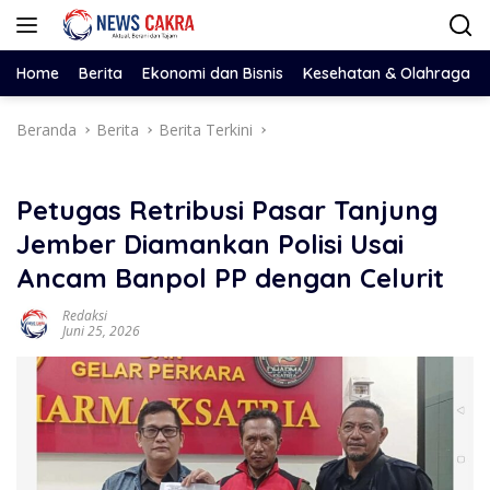
Langsung
ke
konten
Home
Berita
Ekonomi dan Bisnis
Kesehatan & Olahraga
Beranda
Berita
Berita Terkini
Petugas Retribusi Pasar Tanjung
Jember Diamankan Polisi Usai
Ancam Banpol PP dengan Celurit
Redaksi
Juni 25, 2026