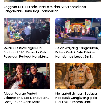
Anggota DPR RI Fraksi NasDem dan BPKH Sosialisasi
Pengelolaan Dana Haji Transparan
Melalui Festival Nguri-Uri
Gelar Wayang Cangkrukan,
Budoyo 2026, Pemuda Kota
Polres Kediri Kota Edukasi
Pasuruan Perkuat Karakter
Kamtibmas Lewat Seni
Kebudayaan dan Bebas
Budaya
Narkoba
Ribuan Warga Padati
Mengabdi dengan Budaya,
Selamatan Desa Danau Ranu
Kapolsek Cangkuang Ipda
Grati, Tokoh Adat Kritik
Didi Dwi Purnomo Jadi