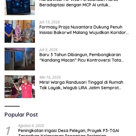
Beradaptasi dengan MCP AI untuk
Tingkatkan Efektivitas Operasional
Juli 15, 2026
Formasy Praja Nusantara Dukung Penuh
Inisiasi Bakorwil Malang Wujudkan Koridor
Selatan 2045
Juli 5, 2026
Baru 3 Tahun Dibangun, Pembongkaran
“Kandang Macan” Picu Kontroversi Tata
Kelola Aset
Mei 16, 2026
Miris! Warga Randusari Tinggal di Rumah
Tak Layak, Wagub LIRA Jatim Semprot
Pemkot Pasuruan Soal Silpa Rp95 Miliar
Popular Post
1
Agustus 6, 2026
Peningkatan Irigasi Desa Peleyan, Proyek P3-TGAI