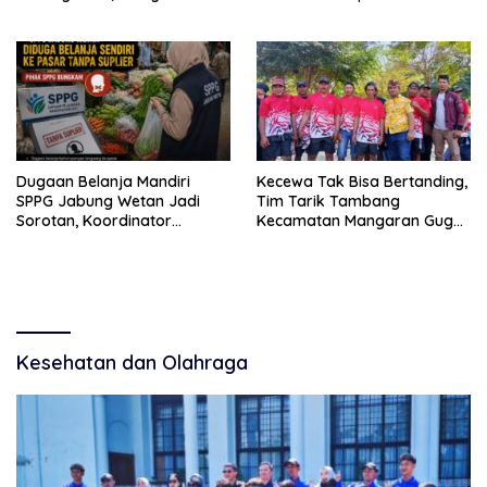
kantongi ijin dan resahkan
Baluran
warga
Dugaan Belanja Mandiri
Kecewa Tak Bisa Bertanding,
SPPG Jabung Wetan Jadi
Tim Tarik Tambang
Sorotan, Koordinator
Kecamatan Mangaran Gugur
Kabupaten Sebut Sudah
Sebelum Bertarung di Lomba
Ditegur Sesuai SOP
HUT RI
Kesehatan dan Olahraga