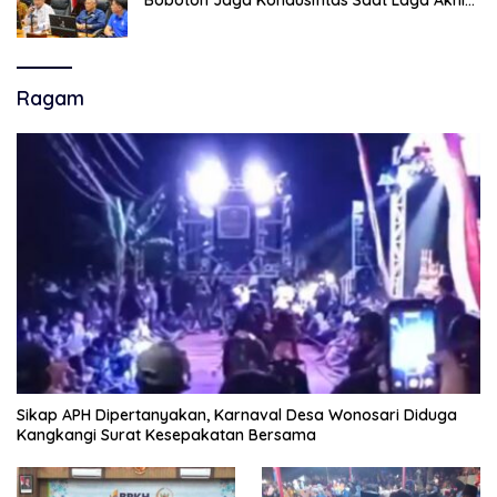
Bobotoh Jaga Kondusifitas Saat Laga Akhir
Super League, Persib Bandung Menjamu
Persijap Di Stadion GBLA
Ragam
Sikap APH Dipertanyakan, Karnaval Desa Wonosari Diduga
Kangkangi Surat Kesepakatan Bersama