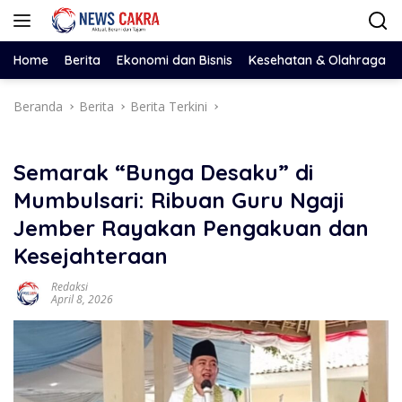
Langsung
ke
konten
Home
Berita
Ekonomi dan Bisnis
Kesehatan & Olahraga
Beranda
Berita
Berita Terkini
Semarak “Bunga Desaku” di
Mumbulsari: Ribuan Guru Ngaji
Jember Rayakan Pengakuan dan
Kesejahteraan
Redaksi
April 8, 2026