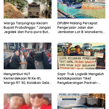
Warga Tanjungrejo Kecam
DPUBM Malang Percepat
Bupati Probolinggo: “Jangan
Pengerjaan Jalan dan
Jegidek dan Pura-pura Buta”
Jembatan Lot B Wonokerto–
Soal Jalan Desa Hancur
Balekambang
Dihajar Tambang
Menyambut HUT
Sopir Truk Logistik Mengeluh
Kemerdekaan RI Ke-81,
Ketidakpastian Tiket
Warga RT 30, Kotakan Gelar
Penyeberangan Paciran–
Berbagai Lomba
Bawean, Desak ASDP
Terapkan Sistem Online