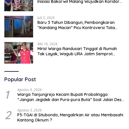
Inisiasi Bakorwil Malang Wujudkan Koridor
Selatan 2045
Juli 5, 2026
Baru 3 Tahun Dibangun, Pembongkaran
“Kandang Macan” Picu Kontroversi Tata
Kelola Aset
Mei 16, 2026
Miris! Warga Randusari Tinggal di Rumah
Tak Layak, Wagub LIRA Jatim Semprot
Pemkot Pasuruan Soal Silpa Rp95 Miliar
Popular Post
1
Agustus 9, 2026
Warga Tanjungrejo Kecam Bupati Probolinggo:
“Jangan Jegidek dan Pura-pura Buta” Soal Jalan Desa
Hancur Dihajar Tambang
2
Agustus 3, 2026
P3-TGAI di Situbondo, Mengalirkan Air atau Membasahi
Kantong Oknum ?