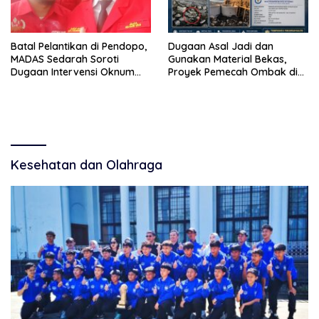
Batal Pelantikan di Pendopo,
Dugaan Asal Jadi dan
MADAS Sedarah Soroti
Gunakan Material Bekas,
Dugaan Intervensi Oknum
Proyek Pemecah Ombak di
DPRD Kabupaten
BPAP Situbondo Menjadi
Probolinggo
Sorotan Publik
Kesehatan dan Olahraga