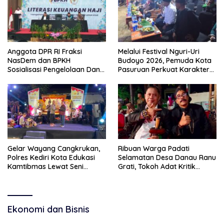
Anggota DPR RI Fraksi
Melalui Festival Nguri-Uri
NasDem dan BPKH
Budoyo 2026, Pemuda Kota
Sosialisasi Pengelolaan Dana
Pasuruan Perkuat Karakter
Haji Transparan
Kebudayaan dan Bebas
Narkoba
Gelar Wayang Cangkrukan,
Ribuan Warga Padati
Polres Kediri Kota Edukasi
Selamatan Desa Danau Ranu
Kamtibmas Lewat Seni
Grati, Tokoh Adat Kritik
Budaya
Manajemen Wisata Pemkab
Ekonomi dan Bisnis