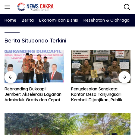
Langsung
ke
konten
Home
Berita
Ekonomi dan Bisnis
Kesehatan & Olahraga
Berita Situbondo Terkini
Rebranding Dukcapil
Penyelesaian Sengketa
Jember: Akselerasi Layanan
Kantor Desa Tanjungsari
Adminduk Gratis dan Cepat
Kembali Dijanjikan, Publik
Hingga Tingkat Desa
Pertanyakan Keseriusan
Pemdes