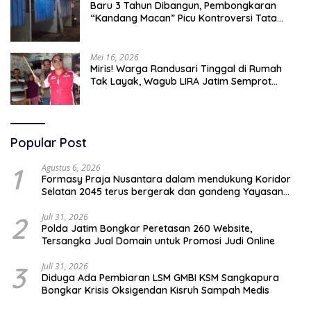
Baru 3 Tahun Dibangun, Pembongkaran
“Kandang Macan” Picu Kontroversi Tata
Kelola Aset
Mei 16, 2026
Miris! Warga Randusari Tinggal di Rumah
Tak Layak, Wagub LIRA Jatim Semprot
Pemkot Pasuruan Soal Silpa Rp95 Miliar
Popular Post
1
Agustus 6, 2026
Formasy Praja Nusantara dalam mendukung Koridor
Selatan 2045 terus bergerak dan gandeng Yayasan
Mekar Mitra Indonesia dengan SPEKTANI
2
Juli 31, 2026
Polda Jatim Bongkar Peretasan 260 Website,
Tersangka Jual Domain untuk Promosi Judi Online
3
Juli 31, 2026
Diduga Ada Pembiaran LSM GMBI KSM Sangkapura
Bongkar Krisis Oksigendan Kisruh Sampah Medis