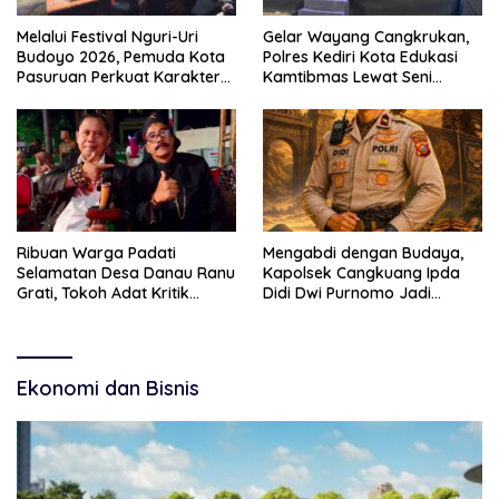
Melalui Festival Nguri-Uri
Gelar Wayang Cangkrukan,
Budoyo 2026, Pemuda Kota
Polres Kediri Kota Edukasi
Pasuruan Perkuat Karakter
Kamtibmas Lewat Seni
Kebudayaan dan Bebas
Budaya
Narkoba
Ribuan Warga Padati
Mengabdi dengan Budaya,
Selamatan Desa Danau Ranu
Kapolsek Cangkuang Ipda
Grati, Tokoh Adat Kritik
Didi Dwi Purnomo Jadi
Manajemen Wisata Pemkab
Inspirasi Masyarakat
Ekonomi dan Bisnis