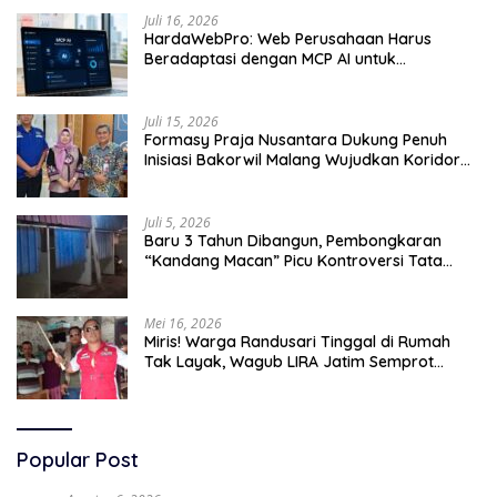
Juli 16, 2026
HardaWebPro: Web Perusahaan Harus
Beradaptasi dengan MCP AI untuk
Tingkatkan Efektivitas Operasional
Juli 15, 2026
Formasy Praja Nusantara Dukung Penuh
Inisiasi Bakorwil Malang Wujudkan Koridor
Selatan 2045
Juli 5, 2026
Baru 3 Tahun Dibangun, Pembongkaran
“Kandang Macan” Picu Kontroversi Tata
Kelola Aset
Mei 16, 2026
Miris! Warga Randusari Tinggal di Rumah
Tak Layak, Wagub LIRA Jatim Semprot
Pemkot Pasuruan Soal Silpa Rp95 Miliar
Popular Post