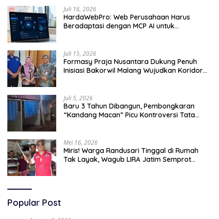
Juli 16, 2026
HardaWebPro: Web Perusahaan Harus
Beradaptasi dengan MCP AI untuk
Tingkatkan Efektivitas Operasional
Juli 15, 2026
Formasy Praja Nusantara Dukung Penuh
Inisiasi Bakorwil Malang Wujudkan Koridor
Selatan 2045
Juli 5, 2026
Baru 3 Tahun Dibangun, Pembongkaran
“Kandang Macan” Picu Kontroversi Tata
Kelola Aset
Mei 16, 2026
Miris! Warga Randusari Tinggal di Rumah
Tak Layak, Wagub LIRA Jatim Semprot
Pemkot Pasuruan Soal Silpa Rp95 Miliar
Popular Post