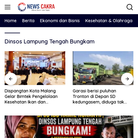
Langsung
ke
konten
Home
Berita
Ekonomi dan Bisnis
Kesehatan & Olahraga
Dinsos Lampung Tengah Bungkam
Dispangtan Kota Malang
Garasi berisi puluhan
Gelar Bimtek Pengelolaan
Tronton di Depan SD
Kesehatan Ikan dan
kedungasem, diduga tak
Lingkungan Budidaya
kantongi ijin dan resahkan
warga