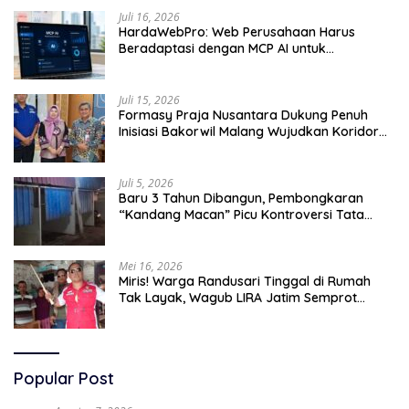
Juli 16, 2026
HardaWebPro: Web Perusahaan Harus
Beradaptasi dengan MCP AI untuk
Tingkatkan Efektivitas Operasional
Juli 15, 2026
Formasy Praja Nusantara Dukung Penuh
Inisiasi Bakorwil Malang Wujudkan Koridor
Selatan 2045
Juli 5, 2026
Baru 3 Tahun Dibangun, Pembongkaran
“Kandang Macan” Picu Kontroversi Tata
Kelola Aset
Mei 16, 2026
Miris! Warga Randusari Tinggal di Rumah
Tak Layak, Wagub LIRA Jatim Semprot
Pemkot Pasuruan Soal Silpa Rp95 Miliar
Popular Post