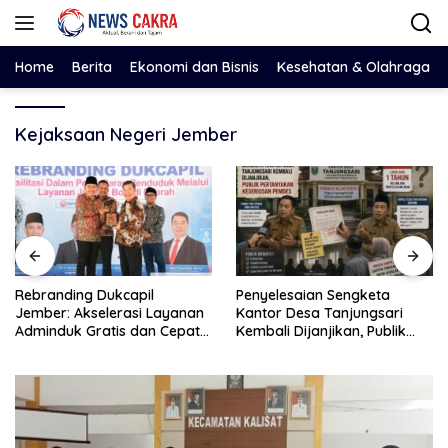
Langsung
ke
konten
Home
Berita
Ekonomi dan Bisnis
Kesehatan & Olahraga
Kejaksaan Negeri Jember
Penyelesaian Sengketa
Dugaan Penyalahgunaan
nan
Kantor Desa Tanjungsari
Solar Subsidi oleh YTL, Ka
at
Kembali Dijanjikan, Publik
Pengembalian Mencuat,
Pertanyakan Keseriusan
Pelapor Mengaku Belum
Pemdes
Terima Informasi Resmi