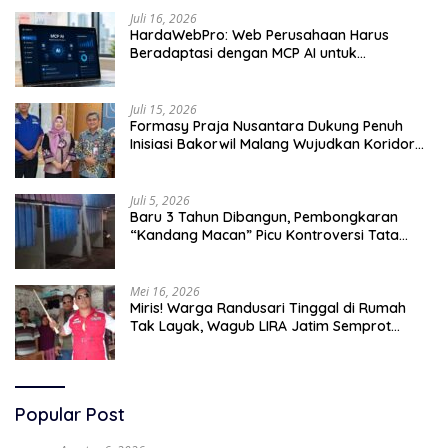
Juli 16, 2026
HardaWebPro: Web Perusahaan Harus
Beradaptasi dengan MCP AI untuk
Tingkatkan Efektivitas Operasional
Juli 15, 2026
Formasy Praja Nusantara Dukung Penuh
Inisiasi Bakorwil Malang Wujudkan Koridor
Selatan 2045
Juli 5, 2026
Baru 3 Tahun Dibangun, Pembongkaran
“Kandang Macan” Picu Kontroversi Tata
Kelola Aset
Mei 16, 2026
Miris! Warga Randusari Tinggal di Rumah
Tak Layak, Wagub LIRA Jatim Semprot
Pemkot Pasuruan Soal Silpa Rp95 Miliar
Popular Post