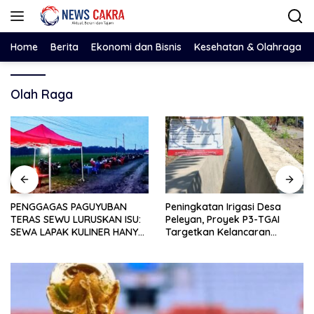
Langsung
ke
konten
Home
Berita
Ekonomi dan Bisnis
Kesehatan & Olahraga
Olah Raga
PENGGAGAS PAGUYUBAN
Peningkatan Irigasi Desa
TERAS SEWU LURUSKAN ISU:
Peleyan, Proyek P3-TGAI
SEWA LAPAK KULINER HANYA
Targetkan Kelancaran
RP 250.000 UNTUK 15 METER
Pengairan Pertanian