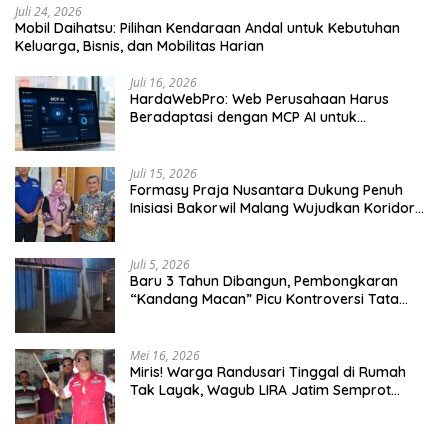
Juli 24, 2026
Mobil Daihatsu: Pilihan Kendaraan Andal untuk Kebutuhan
Keluarga, Bisnis, dan Mobilitas Harian
Juli 16, 2026
HardaWebPro: Web Perusahaan Harus
Beradaptasi dengan MCP AI untuk
Tingkatkan Efektivitas Operasional
Juli 15, 2026
Formasy Praja Nusantara Dukung Penuh
Inisiasi Bakorwil Malang Wujudkan Koridor
Selatan 2045
Juli 5, 2026
Baru 3 Tahun Dibangun, Pembongkaran
“Kandang Macan” Picu Kontroversi Tata
Kelola Aset
Mei 16, 2026
Miris! Warga Randusari Tinggal di Rumah
Tak Layak, Wagub LIRA Jatim Semprot
Pemkot Pasuruan Soal Silpa Rp95 Miliar