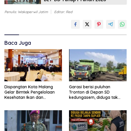
Penulis: Wakaperwil Jatim
Editor: Red
Baca Juga
Dispangtan Kota Malang
Garasi berisi puluhan
Gelar Bimtek Pengelolaan
Tronton di Depan SD
Kesehatan Ikan dan
kedungasem, diduga tak
Lingkungan Budidaya
kantongi ijin dan resahkan
warga