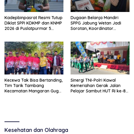
Kadepbinpasrat Resmi Tutup
Dugaan Belanja Mandiri
Diklat SPPI KDKMP dan KNMP
SPPG Jabung Wetan Jadi
2026 di Puslatpurmar 5
Sorotan, Koordinator
Baluran
Kabupaten Sebut Sudah
Ditegur Sesuai SOP
Kecewa Tak Bisa Bertanding,
Sinergi TNI-Polri Kawal
Tim Tarik Tambang
Kemeriahan Gerak Jalan
Kecamatan Mangaran Gugur
Pelajar Sambut HUT RI ke-81
Sebelum Bertarung di Lomba
di Krejengan
HUT RI
Kesehatan dan Olahraga