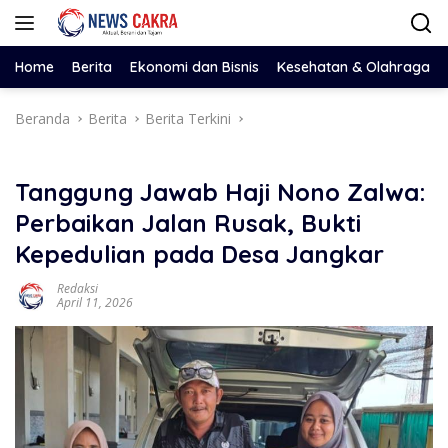
Langsung
ke
konten
Home
Berita
Ekonomi dan Bisnis
Kesehatan & Olahraga
Beranda
Berita
Berita Terkini
Tanggung Jawab Haji Nono Zalwa:
Perbaikan Jalan Rusak, Bukti
Kepedulian pada Desa Jangkar
Redaksi
April 11, 2026