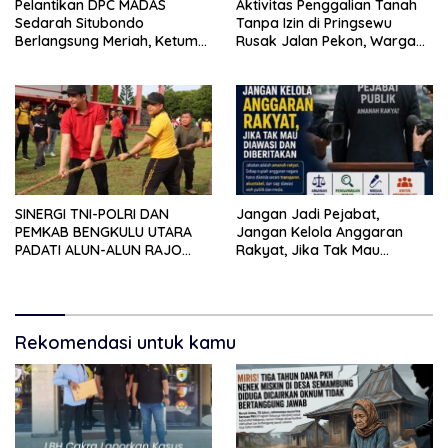
Pelantikan DPC MADAS
Aktivitas Penggalian Tanah
Sedarah Situbondo
Tanpa Izin di Pringsewu
Berlangsung Meriah, Ketum
Rusak Jalan Pekon, Warga
Jatim Tekankan Peran
Desak Aparat Bertindak
Organisasi untuk Membela
Masyarakat
SINERGI TNI-POLRI DAN
Jangan Jadi Pejabat,
PEMKAB BENGKULU UTARA
Jangan Kelola Anggaran
PADATI ALUN-ALUN RAJO
Rakyat, Jika Tak Mau
MALIN PADUKO, GELAR APEL
Diawasi dan Diberitakan
DAN LOMBA HUT RI KE-81
Rekomendasi untuk kamu