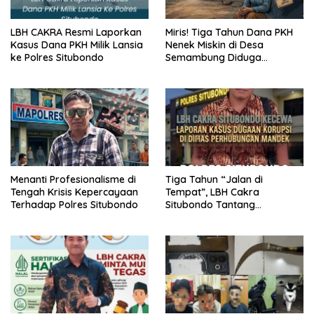
LBH CAKRA Resmi Laporkan
Miris! Tiga Tahun Dana PKH
Kasus Dana PKH Milik Lansia
Nenek Miskin di Desa
ke Polres Situbondo
Semambung Diduga
Dicairkan Oknum Tidak
Bertanggung Jawab
Menanti Profesionalisme di
Tiga Tahun “Jalan di
Tengah Krisis Kepercayaan
Tempat”, LBH Cakra
Terhadap Polres Situbondo
Situbondo Tantang
Keberanian Polres Situbondo
Usut Dugaan Korupsi Dishub
Situbondo