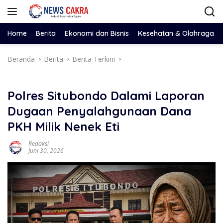
Langsung
ke
konten
Home
Berita
Ekonomi dan Bisnis
Kesehatan & Olahraga
Beranda
Berita
Berita Terkini
Polres Situbondo Dalami Laporan
Dugaan Penyalahgunaan Dana
PKH Milik Nenek Eti
Redaksi
Juni 30, 2026