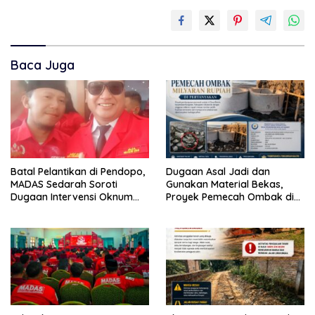
Baca Juga
Batal Pelantikan di Pendopo,
Dugaan Asal Jadi dan
MADAS Sedarah Soroti
Gunakan Material Bekas,
Dugaan Intervensi Oknum
Proyek Pemecah Ombak di
DPRD Kabupaten
BPAP Situbondo Menjadi
Probolinggo
Sorotan Publik