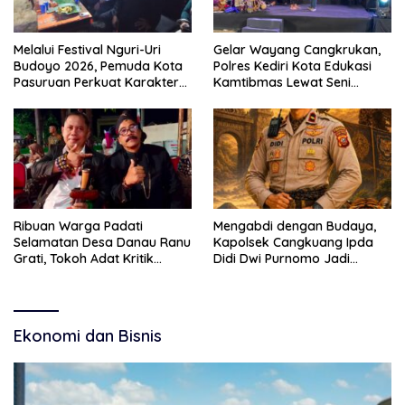
Melalui Festival Nguri-Uri
Gelar Wayang Cangkrukan,
Budoyo 2026, Pemuda Kota
Polres Kediri Kota Edukasi
Pasuruan Perkuat Karakter
Kamtibmas Lewat Seni
Kebudayaan dan Bebas
Budaya
Narkoba
Ribuan Warga Padati
Mengabdi dengan Budaya,
Selamatan Desa Danau Ranu
Kapolsek Cangkuang Ipda
Grati, Tokoh Adat Kritik
Didi Dwi Purnomo Jadi
Manajemen Wisata Pemkab
Inspirasi Masyarakat
Ekonomi dan Bisnis