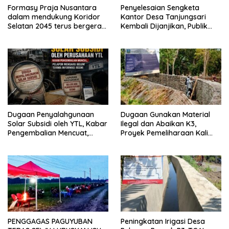
Formasy Praja Nusantara
Penyelesaian Sengketa
dalam mendukung Koridor
Kantor Desa Tanjungsari
Selatan 2045 terus bergerak
Kembali Dijanjikan, Publik
dan gandeng Yayasan
Pertanyakan Keseriusan
Mekar Mitra Indonesia
Pemdes
dengan SPEKTANI
Dugaan Penyalahgunaan
Dugaan Gunakan Material
Solar Subsidi oleh YTL, Kabar
Ilegal dan Abaikan K3,
Pengembalian Mencuat,
Proyek Pemeliharaan Kali
Pelapor Mengaku Belum
Lubawang Situbondo Senilai
Terima Informasi Resmi
Hampir 1 Miliar Disorot
Warga
PENGGAGAS PAGUYUBAN
Peningkatan Irigasi Desa