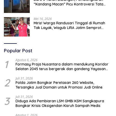
“Kandang Macan” Picu Kontroversi Tata
Kelola Aset
Mei 16, 2026
Miris! Warga Randusari Tinggal di Rumah
Tak Layak, Wagub LIRA Jatim Semprot
Pemkot Pasuruan Soal Silpa Rp95 Miliar
Popular Post
1
Agustus 6, 2026
Formasy Praja Nusantara dalam mendukung Koridor
Selatan 2045 terus bergerak dan gandeng Yayasan
Mekar Mitra Indonesia dengan SPEKTANI
2
Juli 31, 2026
Polda Jatim Bongkar Peretasan 260 Website,
Tersangka Jual Domain untuk Promosi Judi Online
3
Juli 31, 2026
Diduga Ada Pembiaran LSM GMBI KSM Sangkapura
Bongkar Krisis Oksigendan Kisruh Sampah Medis
Agustus 1, 2026