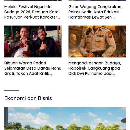
Melalui Festival Nguri-Uri
Gelar Wayang Cangkrukan,
Budoyo 2026, Pemuda Kota
Polres Kediri Kota Edukasi
Pasuruan Perkuat Karakter
Kamtibmas Lewat Seni
Kebudayaan dan Bebas
Budaya
Narkoba
Ribuan Warga Padati
Mengabdi dengan Budaya,
Selamatan Desa Danau Ranu
Kapolsek Cangkuang Ipda
Grati, Tokoh Adat Kritik
Didi Dwi Purnomo Jadi
Manajemen Wisata Pemkab
Inspirasi Masyarakat
Ekonomi dan Bisnis