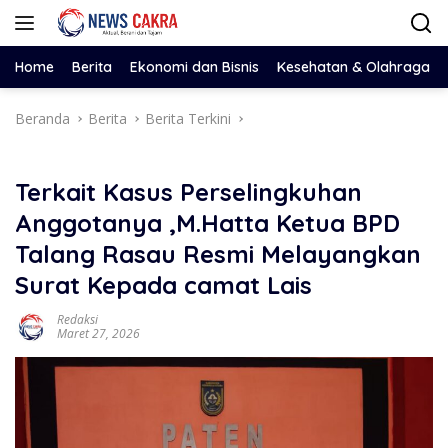
Langsung
ke
konten
Home
Berita
Ekonomi dan Bisnis
Kesehatan & Olahraga
Beranda
Berita
Berita Terkini
Terkait Kasus Perselingkuhan
Anggotanya ,M.Hatta Ketua BPD
Talang Rasau Resmi Melayangkan
Surat Kepada camat Lais
Redaksi
Maret 27, 2026