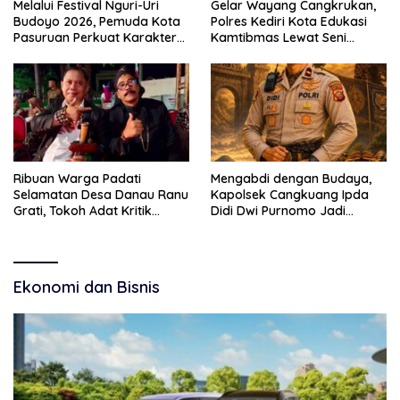
Melalui Festival Nguri-Uri
Gelar Wayang Cangkrukan,
Budoyo 2026, Pemuda Kota
Polres Kediri Kota Edukasi
Pasuruan Perkuat Karakter
Kamtibmas Lewat Seni
Kebudayaan dan Bebas
Budaya
Narkoba
Ribuan Warga Padati
Mengabdi dengan Budaya,
Selamatan Desa Danau Ranu
Kapolsek Cangkuang Ipda
Grati, Tokoh Adat Kritik
Didi Dwi Purnomo Jadi
Manajemen Wisata Pemkab
Inspirasi Masyarakat
Ekonomi dan Bisnis