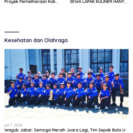
Proyek Pemeliharaan Kali
SEWA LAPAK KULINER HANYA
Lubawang Situbondo Senilai
RP 250.000 UNTUK 15 METER
Hampir 1 Miliar Disorot
Warga
Kesehatan dan Olahraga
Juli 7, 2026
Wagub Jabar: Semoga Meraih Juara Lagi, Tim Sepak Bola U-