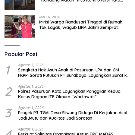
Kelola Aset
Mei 16, 2026
Miris! Warga Randusari Tinggal di Rumah
Tak Layak, Wagub LIRA Jatim Semprot
Pemkot Pasuruan Soal Silpa Rp95 Miliar
Popular Post
1
Agustus 7, 2026
Sengketa Hak Asuh Anak di Pasuruan: LPA dan GM
FKPPI Soroti Putusan PT Surabaya, Layangkan Surat ke
Mahkamah Agung
2
Agustus 1, 2026
Polres Pasuruan Kota Layangkan Panggilan Kedua
Kasus Dugaan ITE Oknum “Wartawati”
3
Agustus 1, 2026
Proyek P3-TGAI Desa Sliwung Diduga Di Kerjakan Asal
Jadi ,Mutu dan Kualitas Jadi Sorotan
4
Agustus 1, 2026
Perkuat Soliditas Organisasi, Ketua DPC MADAS