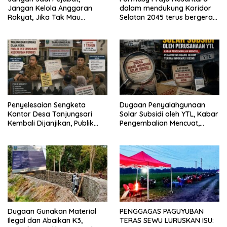
Jangan Kelola Anggaran
dalam mendukung Koridor
Rakyat, Jika Tak Mau
Selatan 2045 terus bergerak
Diawasi dan Diberitakan
dan gandeng Yayasan
Mekar Mitra Indonesia
dengan SPEKTANI
Penyelesaian Sengketa
Dugaan Penyalahgunaan
Kantor Desa Tanjungsari
Solar Subsidi oleh YTL, Kabar
Kembali Dijanjikan, Publik
Pengembalian Mencuat,
Pertanyakan Keseriusan
Pelapor Mengaku Belum
Pemdes
Terima Informasi Resmi
Dugaan Gunakan Material
PENGGAGAS PAGUYUBAN
Ilegal dan Abaikan K3,
TERAS SEWU LURUSKAN ISU: