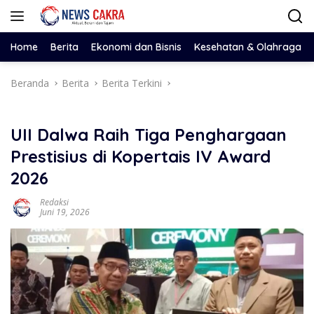
Langsung
ke
konten
Home
Berita
Ekonomi dan Bisnis
Kesehatan & Olahraga
Beranda
Berita
Berita Terkini
UII Dalwa Raih Tiga Penghargaan
Prestisius di Kopertais IV Award
2026
Redaksi
Juni 19, 2026