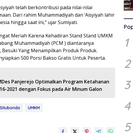
yiyah telah berkontribusi pada nilai-nilai
maan. Dari rahim Muhammadiyah dan ‘Aisyiyah lahir
ia hingga saat ini,” ujar Sumiyati.
Pop
 Sangat Meriah Karena Kehadiran Stand Stand UMKM
1
Cabang Muhammadiyah (PCM ) diantaranya
, Besuki Yang Menampilkan Produk Produk.
iapkan 500 Porsi Bakso Gratis Untuk Peserta.
2
3
Des Panjerejo Optimalkan Program Ketahanan
16-2021 dengan Fokus pada Air Minum Galon
4
Situbondo
UMKM
5