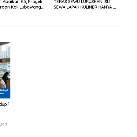
an Abaikan K3, Proyek
TERAS SEWU LURUSKAN ISU:
raan Kali Lubawang
SEWA LAPAK KULINER HANYA RP
o Senilai Hampir 1
250.000 UNTUK 15 METER
isorot Warga
idup?
ngah
g