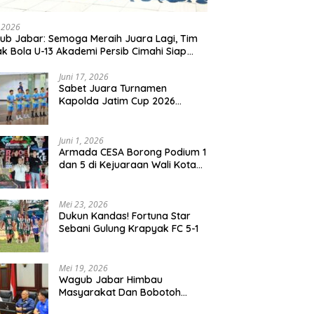
, 2026
b Jabar: Semoga Meraih Juara Lagi, Tim
k Bola U-13 Akademi Persib Cimahi Siap
ang di Gothia Cup 2026
Juni 17, 2026
Sabet Juara Turnamen
Kapolda Jatim Cup 2026
Rayon II, Tim Voli Polres
Probolinggo Tampil
Membanggakan
Juni 1, 2026
Armada CESA Borong Podium 1
dan 5 di Kejuaraan Wali Kota
Surabaya 2026
Mei 23, 2026
Dukun Kandas! Fortuna Star
Sebani Gulung Krapyak FC 5-1
Mei 19, 2026
Wagub Jabar Himbau
Masyarakat Dan Bobotoh
Jaga Kondusifitas Saat Laga