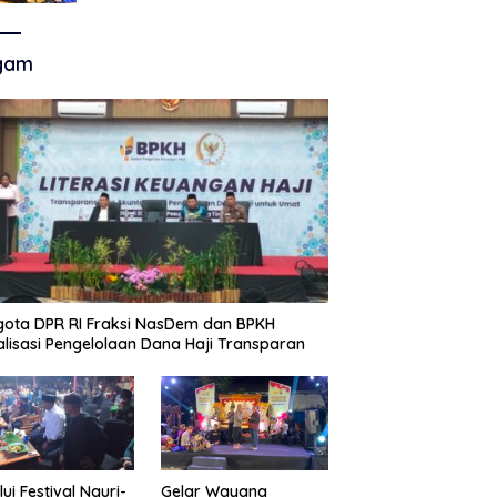
Akhir Super League, Persib
Bandung Menjamu Persijap Di
Stadion GBLA
gam
ota DPR RI Fraksi NasDem dan BPKH
alisasi Pengelolaan Dana Haji Transparan
lui Festival Nguri-
Gelar Wayang