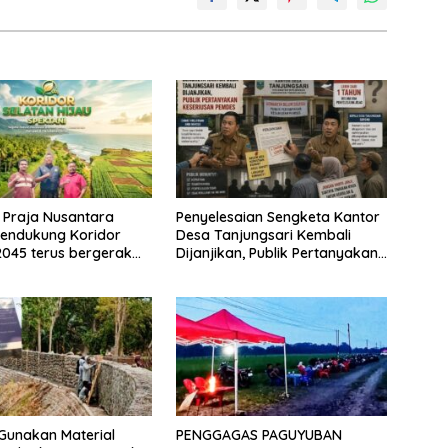
 Praja Nusantara
Penyelesaian Sengketa Kantor
endukung Koridor
Desa Tanjungsari Kembali
2045 terus bergerak
Dijanjikan, Publik Pertanyakan
deng Yayasan Mekar
Keseriusan Pemdes
donesia dengan
I
Gunakan Material
PENGGAGAS PAGUYUBAN