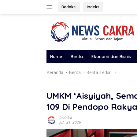
Langsung
Redaksi
Indeks
ke
konten
Home
Berita
Ekonomi dan Bisnis
Beranda
Berita
Berita Terkini
UMKM ‘Aisyiyah, Sema
109 Di Pendopo Rakya
Redaksi
Juni 21, 2026