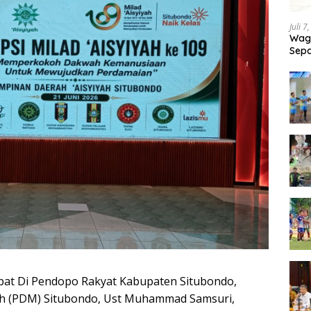
Juli 7
Wagu
Sepa
Tand
at Di Pendopo Rakyat Kabupaten Situbondo,
 (PDM) Situbondo, Ust Muhammad Samsuri,