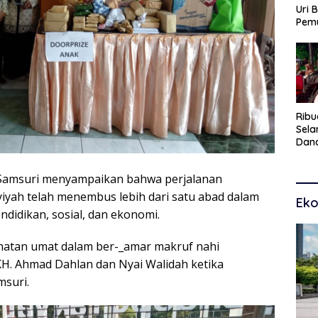
Uri 
Pem
Pasu
Kar
dan
Ribu
Sel
Dana
Toko
Man
amsuri menyampaikan bahwa perjalanan
Pem
iyah telah menembus lebih dari satu abad dalam
Eko
ndidikan, sosial, dan ekonomi.
ahatan umat dalam ber-_amar makruf nahi
KH. Ahmad Dahlan dan Nyai Walidah ketika
suri.