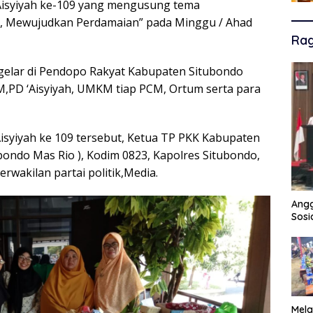
Aisyiyah ke-109 yang mengusung tema
 Mewujudkan Perdamaian” pada Minggu / Ahad
Ra
i gelar di Pendopo Rakyat Kabupaten Situbondo
M,PD ‘Aisyiyah, UMKM tiap PCM, Ortum serta para
isyiyah ke 109 tersebut, Ketua TP PKK Kabupaten
bondo Mas Rio ), Kodim 0823, Kapolres Situbondo,
rwakilan partai politik,Media.
Angg
Sosi
Mela