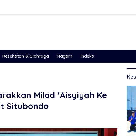
Kesehatan & Olahraga
Ragam
Indeks
Kes
rakkan Milad ‘Aisyiyah Ke
t Situbondo