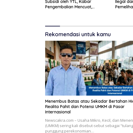
Subsidi oleh YTL, Kabar
Ilegal d
Pengembalian Mencuat,
Pemeliha
Pelapor Mengaku Belum
Situbond
Terima Informasi Resmi
Miliar D
Rekomendasi untuk kamu
Menembus Batas atau Sekadar Bertahan H
Realita Pahit dan Potensi UMKM di Pasar
Internasional
Newscakra.com – ​Usaha Mikro, Kecil, dan Mene
(UMKM) sering kali disebut-sebut sebagai “tulan
punggung perekonomian…