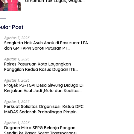
di Rumah Tak Layak, Wagub
LIRA Jatim Semprot Pemkot
Pasuruan Soal Silpa Rp95 Miliar
ular Post
Agustus 7, 2026
Sengketa Hak Asuh Anak di Pasuruan: LPA
dan GM FKPPI Soroti Putusan PT
Surabaya, Layangkan Surat ke
Mahkamah Agung
Agustus 1, 2026
Polres Pasuruan Kota Layangkan
Panggilan Kedua Kasus Dugaan ITE
Oknum “Wartawati”
Agustus 1, 2026
Proyek P3-TGAI Desa Sliwung Diduga Di
Kerjakan Asal Jadi ,Mutu dan Kualitas
Jadi Sorotan
Agustus 1, 2026
Perkuat Soliditas Organisasi, Ketua DPC
MADAS Sedarah Probolinggo Pimpin
Diskusi Bersama DPAC Wilayah Timur
Agustus 1, 2026
Dugaan Mitra SPPG Belanja Pangan
Sendiri ke Pasar Sorot Transparansi