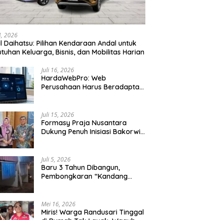
24, 2026
l Daihatsu: Pilihan Kendaraan Andal untuk
tuhan Keluarga, Bisnis, dan Mobilitas Harian
Juli 16, 2026
HardaWebPro: Web
Perusahaan Harus Beradaptasi
dengan MCP AI untuk
Tingkatkan Efektivitas
Operasional
Juli 15, 2026
Formasy Praja Nusantara
Dukung Penuh Inisiasi Bakorwil
Malang Wujudkan Koridor
Selatan 2045
Juli 5, 2026
Baru 3 Tahun Dibangun,
Pembongkaran “Kandang
Macan” Picu Kontroversi Tata
Kelola Aset
Mei 16, 2026
Miris! Warga Randusari Tinggal