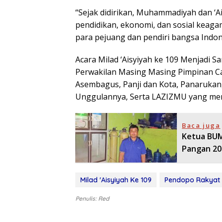
“Sejak didirikan, Muhammadiyah dan ‘Ais
pendidikan, ekonomi, dan sosial keaga
para pejuang dan pendiri bangsa Indones
Acara Milad ‘Aisyiyah ke 109 Menjadi
Perwakilan Masing Masing Pimpinan 
Asembagus, Panji dan Kota, Panarukan
Unggulannya, Serta LAZIZMU yang meny
Baca juga
Ketua BUM
Pangan 20
Milad 'Aisyiyah Ke 109
Pendopo Rakyat 
Penulis: Red