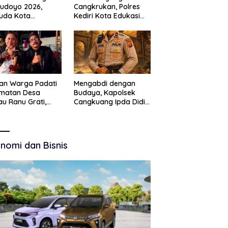
Budoyo 2026,
Cangkrukan, Polres
uda Kota
Kediri Kota Edukasi
ruan Perkuat
Kamtibmas Lewat
akter Kebudayaan
Seni Budaya
 Bebas Narkoba
an Warga Padati
Mengabdi dengan
amatan Desa
Budaya, Kapolsek
u Ranu Grati,
Cangkuang Ipda Didi
h Adat Kritik
Dwi Purnomo Jadi
ajemen Wisata
Inspirasi Masyarakat
kab
nomi dan Bisnis