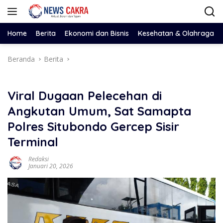
Langsung
ke
konten
Home
Berita
Ekonomi dan Bisnis
Kesehatan & Olahraga
Beranda
Berita
Viral Dugaan Pelecehan di
Angkutan Umum, Sat Samapta
Polres Situbondo Gercep Sisir
Terminal
Redaksi
Januari 20, 2026