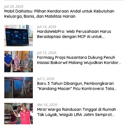
Juli 24, 2026
Mobil Daihatsu: Pilihan Kendaraan Andal untuk Kebutuhan
Keluarga, Bisnis, dan Mobilitas Harian
Juli 16, 2026
HardaWebPro: Web Perusahaan Harus
Beradaptasi dengan MCP AI untuk
Tingkatkan Efektivitas Operasional
Juli 15, 2026
Formasy Praja Nusantara Dukung Penuh
Inisiasi Bakorwil Malang Wujudkan Koridor
Selatan 2045
Juli 5, 2026
Baru 3 Tahun Dibangun, Pembongkaran
“Kandang Macan” Picu Kontroversi Tata
Kelola Aset
Mei 16, 2026
Miris! Warga Randusari Tinggal di Rumah
Tak Layak, Wagub LIRA Jatim Semprot
Pemkot Pasuruan Soal Silpa Rp95 Miliar