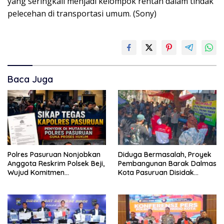
yang seringkali menjadi kelompok rentan dalam tindak
pelecehan di transportasi umum. (Sony)
Baca Juga
Polres Pasuruan Nonjobkan
Diduga Bermasalah, Proyek
Anggota Reskrim Polsek Beji,
Pembangunan Barak Dalmas
Wujud Komitmen
Kota Pasuruan Disidak
Transparansi Penanganan
Wagub LIRA Jatim
Dugaan Penganiayaan