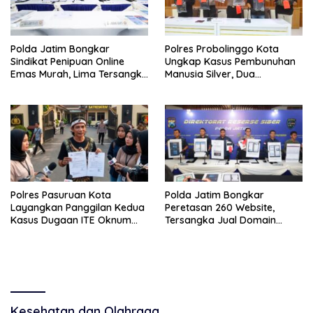
Polda Jatim Bongkar
Polres Probolinggo Kota
Sindikat Penipuan Online
Ungkap Kasus Pembunuhan
Emas Murah, Lima Tersangka
Manusia Silver, Dua
Diantaranya Warga Binaan
Tersangka Diamankan
Lapas Diamankan
Polres Pasuruan Kota
Polda Jatim Bongkar
Layangkan Panggilan Kedua
Peretasan 260 Website,
Kasus Dugaan ITE Oknum
Tersangka Jual Domain
“Wartawati”
untuk Promosi Judi Online
Kesehatan dan Olahraga