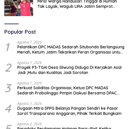
Miris! Warga Randusari Tinggal di Rumah
Tak Layak, Wagub LIRA Jatim Semprot
Pemkot Pasuruan Soal Silpa Rp95 Miliar
Popular Post
1
Agustus 7, 2026
Pelantikan DPC MADAS Sedarah Situbondo Berlangsung
Meriah, Ketum Jatim Tekankan Peran Organisasi untuk
Membela Masyarakat
2
Agustus 1, 2026
Proyek P3-TGAI Desa Sliwung Diduga Di Kerjakan Asal
Jadi ,Mutu dan Kualitas Jadi Sorotan
3
Agustus 1, 2026
Perkuat Soliditas Organisasi, Ketua DPC MADAS
Sedarah Probolinggo Pimpin Diskusi Bersama DPAC
Wilayah Timur
4
Agustus 1, 2026
Dugaan Mitra SPPG Belanja Pangan Sendiri ke Pasar
Sorot Transparansi Anggaran, Pihak Terkait Bungkam
5
Agustus 2, 2026
Paradoks Perdamaian Hotman Paris–PWI: Ketika