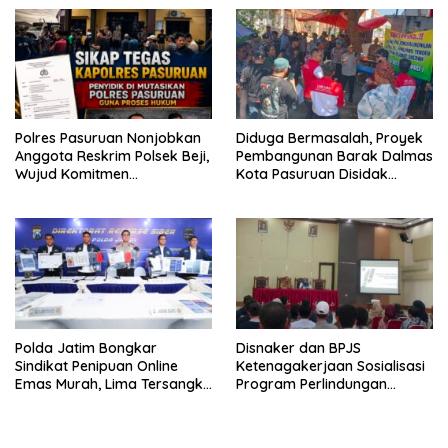
Mahkamah Agung
Polres Pasuruan Nonjobkan
Diduga Bermasalah, Proyek
Anggota Reskrim Polsek Beji,
Pembangunan Barak Dalmas
Wujud Komitmen
Kota Pasuruan Disidak
Transparansi Penanganan
Wagub LIRA Jatim
Dugaan Penganiayaan
Polda Jatim Bongkar
Disnaker dan BPJS
Sindikat Penipuan Online
Ketenagakerjaan Sosialisasi
Emas Murah, Lima Tersangka
Program Perlindungan
Diantaranya Warga Binaan
Pekerja Rentan
Lapas Diamankan