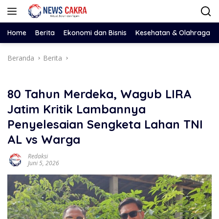
Langsung
ke
konten
Home
Berita
Ekonomi dan Bisnis
Kesehatan & Olahraga
Beranda
Berita
80 Tahun Merdeka, Wagub LIRA
Jatim Kritik Lambannya
Penyelesaian Sengketa Lahan TNI
AL vs Warga
Redaksi
Juni 5, 2026