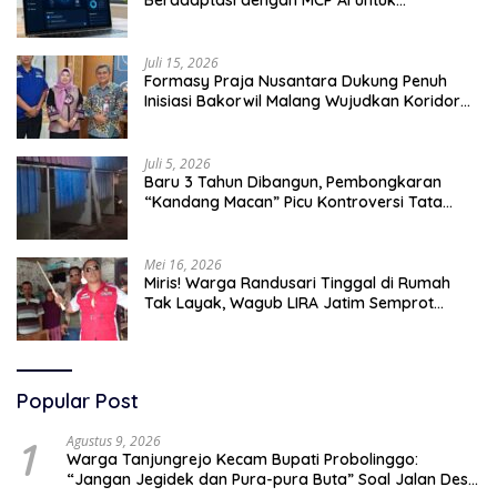
Tingkatkan Efektivitas Operasional
Juli 15, 2026
Formasy Praja Nusantara Dukung Penuh
Inisiasi Bakorwil Malang Wujudkan Koridor
Selatan 2045
Juli 5, 2026
Baru 3 Tahun Dibangun, Pembongkaran
“Kandang Macan” Picu Kontroversi Tata
Kelola Aset
Mei 16, 2026
Miris! Warga Randusari Tinggal di Rumah
Tak Layak, Wagub LIRA Jatim Semprot
Pemkot Pasuruan Soal Silpa Rp95 Miliar
Popular Post
1
Agustus 9, 2026
Warga Tanjungrejo Kecam Bupati Probolinggo:
“Jangan Jegidek dan Pura-pura Buta” Soal Jalan Desa