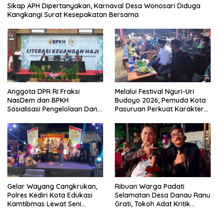
Sikap APH Dipertanyakan, Karnaval Desa Wonosari Diduga
Kangkangi Surat Kesepakatan Bersama
Anggota DPR RI Fraksi
Melalui Festival Nguri-Uri
NasDem dan BPKH
Budoyo 2026, Pemuda Kota
Sosialisasi Pengelolaan Dana
Pasuruan Perkuat Karakter
Haji Transparan
Kebudayaan dan Bebas
Narkoba
Gelar Wayang Cangkrukan,
Ribuan Warga Padati
Polres Kediri Kota Edukasi
Selamatan Desa Danau Ranu
Kamtibmas Lewat Seni
Grati, Tokoh Adat Kritik
Budaya
Manajemen Wisata Pemkab