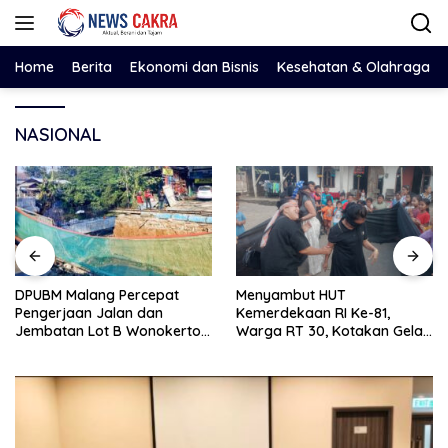
Langsung
ke
konten
Home
Berita
Ekonomi dan Bisnis
Kesehatan & Olahraga
NASIONAL
DPUBM Malang Percepat
Menyambut HUT
Pengerjaan Jalan dan
Kemerdekaan RI Ke-81,
Jembatan Lot B Wonokerto–
Warga RT 30, Kotakan Gelar
Balekambang
Berbagai Lomba